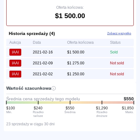
Oferta końcowa:
$1 500.00
Historia sprzedaży (4)
Zobacz wszystko
Aukcja
Data
Oferta końcowa
Status
IAAI
2021-02-16
$1 500.00
Sold
IAAI
2021-02-09
$1 275.00
Not sold
IAAI
2021-02-02
$1 250.00
Not sold
Wartość szacunkowa
Średnia cena sprzedaży tego modelu
$550
$100
$240
$550
$1,290
$1,850
Min.
Rzadko
Średnia
Rzadko
Maks.
tańsze
droższe
23 sprzedaży w ciągu 30 dni