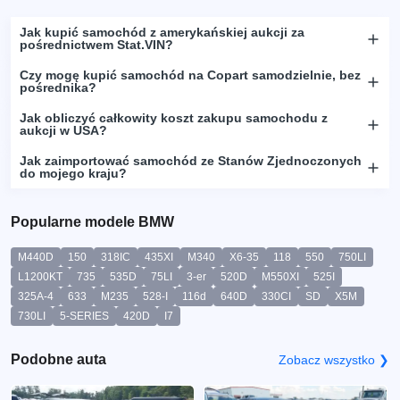
Jak kupić samochód z amerykańskiej aukcji za
pośrednictwem Stat.VIN?
Czy mogę kupić samochód na Copart samodzielnie, bez
pośrednika?
Jak obliczyć całkowity koszt zakupu samochodu z
aukcji w USA?
Jak zaimportować samochód ze Stanów Zjednoczonych
do mojego kraju?
Popularne modele BMW
M440D
150
318IC
435XI
M340
X6-35
118
550
750LI
L1200KT
735
535D
75LI
3-er
520D
M550XI
525I
325A-4
633
M235
528-I
116d
640D
330CI
SD
X5M
730LI
5-SERIES
420D
I7
Podobne auta
Zobacz wszystko ❯