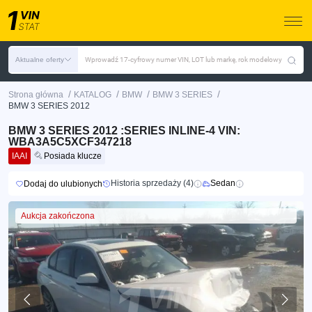
Aktualne oferty
Wprowadź 17-cyfrowy numer VIN, LOT lub markę, rok modelowy
/
/
/
/
Strona główna
KATALOG
BMW
BMW 3 SERIES
BMW 3 SERIES 2012
BMW 3 SERIES 2012 :SERIES INLINE-4 VIN:
WBA3A5C5XCF347218
IAAI
Posiada klucze
Historia sprzedaży (4)
Sedan
Dodaj do ulubionych
Aukcja zakończona