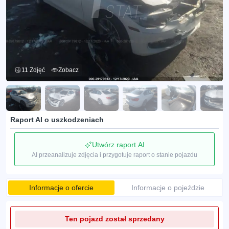
11 Zdjęć
Zobacz
Raport AI o uszkodzeniach
Utwórz raport AI
AI przeanalizuje zdjęcia i przygotuje raport o stanie pojazdu
Informacje o ofercie
Informacje o pojeździe
Ten pojazd został sprzedany