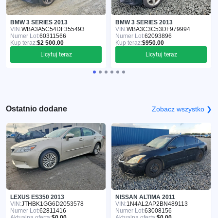
BMW 3 SERIES 2013
BMW 3 SERIES 2013
VIN:
WBA3A5C54DF355493
VIN:
WBA3C3C53DF979994
Numer Lot:
60311566
Numer Lot:
62093896
Kup teraz:
$2 500.00
Kup teraz:
$950.00
Licytuj teraz
Licytuj teraz
Ostatnio dodane
Zobacz wszystko ❯
LEXUS ES350 2013
NISSAN ALTIMA 2011
VIN:
JTHBK1GG6D2053578
VIN:
1N4AL2AP2BN489113
Numer Lot:
62811416
Numer Lot:
63008156
Aktualna oferta:
$0.00
Aktualna oferta:
$0.00