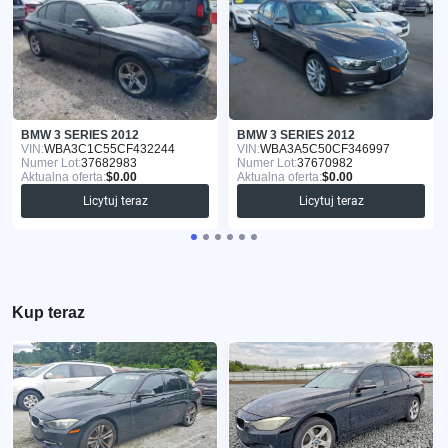
BMW 3 SERIES 2012
BMW 3 SERIES 2012
VIN:
WBA3C1C55CF432244
VIN:
WBA3A5C50CF346997
Numer Lot:
37682983
Numer Lot:
37670982
Aktualna oferta:
$0.00
Aktualna oferta:
$0.00
Licytuj teraz
Licytuj teraz
Kup teraz