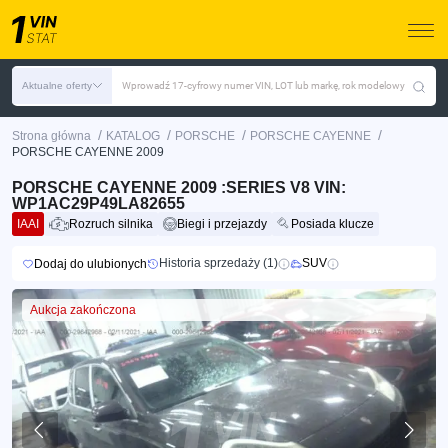
Aktualne oferty
Wprowadź 17-cyfrowy numer VIN, LOT lub markę, rok modelowy
/
/
/
/
Strona główna
KATALOG
PORSCHE
PORSCHE CAYENNE
PORSCHE CAYENNE 2009
PORSCHE CAYENNE 2009 :SERIES V8 VIN:
WP1AC29P49LA82655
IAAI
Rozruch silnika
Biegi i przejazdy
Posiada klucze
Historia sprzedaży (1)
SUV
Dodaj do ulubionych
Aukcja zakończona