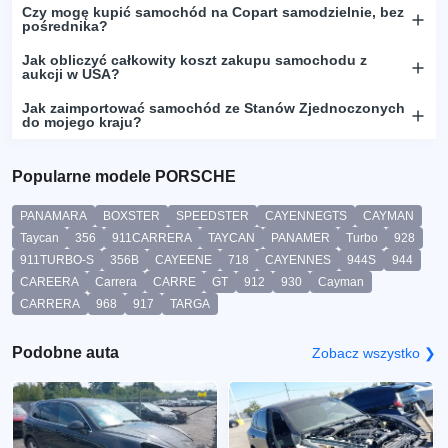
Czy mogę kupić samochód na Copart samodzielnie, bez
pośrednika?
Jak obliczyć całkowity koszt zakupu samochodu z
aukcji w USA?
Jak zaimportować samochód ze Stanów Zjednoczonych
do mojego kraju?
Popularne modele PORSCHE
PANAMARA
BOXSTER
SPEEDSTER
CAYENNEGTS
CAYMAN
Taycan
356
911CARRERA
TAYCAN
PANAMER
Turbo
928
911TURBO-S
356B
CAYEENE
718
CAYENNES
944S
944
CAREERA
Carrera
CARRE
GT
912
930
Cayman
CARRERA
968
917
TARGA
Podobne auta
Zobacz wszystko ❯