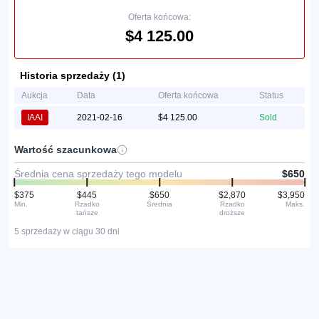
Oferta końcowa:
$4 125.00
Historia sprzedaży (1)
Aukcja
Data
Oferta końcowa
Status
IAAI
2021-02-16
$4 125.00
Sold
Wartość szacunkowa
Średnia cena sprzedaży tego modelu
$650
$375
$445
$650
$2,870
$3,950
Min.
Rzadko
Średnia
Rzadko
Maks.
tańsze
droższe
5 sprzedaży w ciągu 30 dni