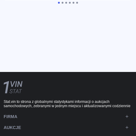
Stat.vin to strona z globalnymi statystykami informacji o aukcjach
samochodowych, zebranymi w jednym miejscu i aktualizowanymi codziennie
FIRMA
AUKCJE