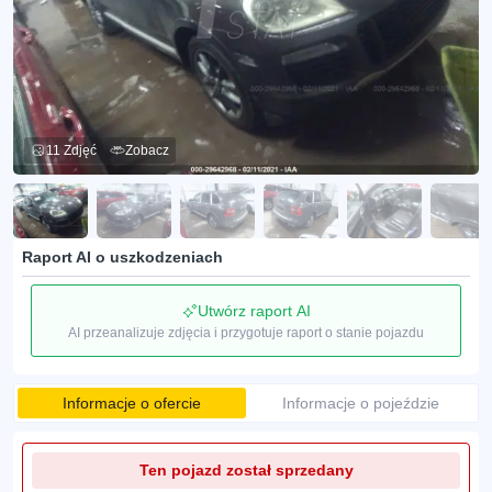
11 Zdjęć
Zobacz
Raport AI o uszkodzeniach
Utwórz raport AI
AI przeanalizuje zdjęcia i przygotuje raport o stanie pojazdu
Informacje o ofercie
Informacje o pojeździe
Ten pojazd został sprzedany