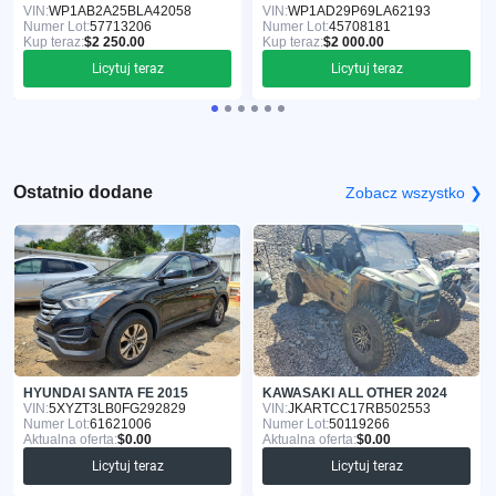
VIN:
WP1AB2A25BLA42058
VIN:
WP1AD29P69LA62193
Numer Lot:
57713206
Numer Lot:
45708181
Kup teraz:
$2 250.00
Kup teraz:
$2 000.00
Licytuj teraz
Licytuj teraz
Ostatnio dodane
Zobacz wszystko ❯
HYUNDAI SANTA FE 2015
KAWASAKI ALL OTHER 2024
VIN:
5XYZT3LB0FG292829
VIN:
JKARTCC17RB502553
Numer Lot:
61621006
Numer Lot:
50119266
Aktualna oferta:
$0.00
Aktualna oferta:
$0.00
Licytuj teraz
Licytuj teraz