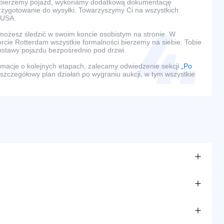
dbierzemy pojazd, wykonamy dodatkową dokumentację
przygotowanie do wysyłki. Towarzyszymy Ci na wszystkich
 USA.
ożesz śledzić w swoim koncie osobistym na stronie. W
rcie Rotterdam wszystkie formalności bierzemy na siebie. Tobie
ostawy pojazdu bezpośrednio pod drzwi.
macje o kolejnych etapach, zalecamy odwiedzenie sekcji
„Po
 szczegółowy plan działań po wygraniu aukcji, w tym wszystkie