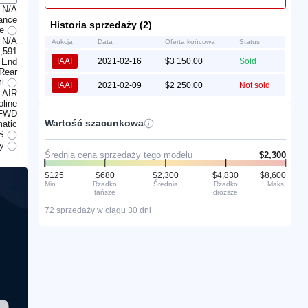
N/A
rance
Historia sprzedaży (2)
ge
N/A
Aukcja
Data
Oferta końcowa
Status
,591
 End
IAAI
2021-02-16
$3 150.00
Sold
Rear
mi
IAAI
2021-02-09
$2 250.00
Not sold
-AIR
line
FWD
Wartość szacunkowa
atic
S
ry
Średnia cena sprzedaży tego modelu
$2,300
$125
$680
$2,300
$4,830
$8,600
Min.
Rzadko
Średnia
Rzadko
Maks.
tańsze
droższe
72 sprzedaży w ciągu 30 dni