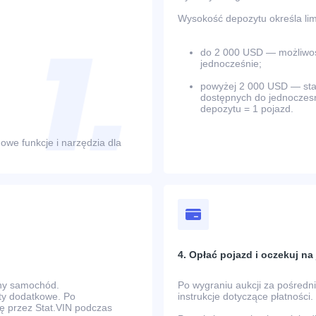
Wysokość depozytu określa limi
do 2 000 USD — możliwość
jednocześnie;
powyżej 2 000 USD — stano
dostępnych do jednoczesn
depozytu = 1 pojazd.
owe funkcje i narzędzia dla
4. Opłać pojazd i oczekuj n
any samochód.
Po wygraniu aukcji za pośred
zty dodatkowe. Po
instrukcje dotyczące płatności.
ę przez Stat.VIN podczas