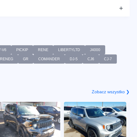
Y-V6
PICKIP
RENE
LIBERTYLTD
J4000
RENEG
GR
COMANDER
DJ-5
CJ6
CJ-7
Zobacz wszystko ❯