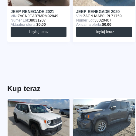
JEEP RENEGADE 2021
JEEP RENEGADE 2020
VIN:
ZACNJCAB7MPM92849
VIN:
ZACNJAAB0LPL71759
Numer Lot:
38031207
Numer Lot:
38020407
Aktualna oferta:
$0.00
Aktualna oferta:
$0.00
Licytuj teraz
Licytuj teraz
Kup teraz