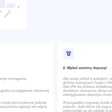
2. Wpłać zwrotny depozyt
Twoje wymagania.
Aby wziąć udział w aukcjach, 
domów aukcyjnych Copart i IAA
Stat.VIN nie pobiera dodatkowy
wygodne przeglądanie obszernej
dowolnym momencie złożyć wni
zaksięgowaniu depozytu możes
e konta jest konieczne jedynie
W przypadku wygranej środki
ywacji konta zajmuje nie więcej
pojazdu. Jeśli oferta nie wyg
wykorzystać go do udziału w k