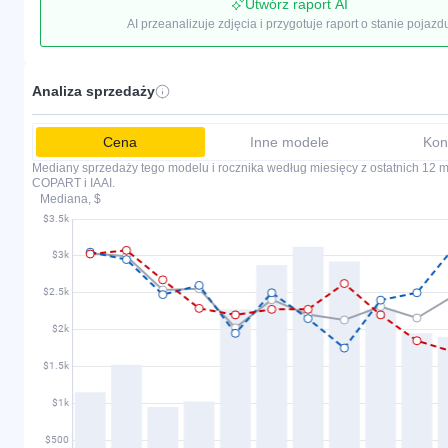
Utwórz raport AI
AI przeanalizuje zdjęcia i przygotuje raport o stanie pojazd
Analiza sprzedaży
Cena
Inne modele
Kon
Mediany sprzedaży tego modelu i rocznika według miesięcy z ostatnich 12 mi
COPART i IAAI.
Mediana, $