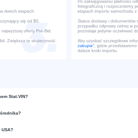
Po zaksięgowaniu płatności o
fotograficzną i rozpoczniemy 
 w dwóch etapach:
etapach importu samochodu z
oczynający się od $0;
Status dostawy i dokumentów m
przypadku odprawy celnej w po
 najwyższej oferty Pre-Bid.
pozostaje jedynie oczekiwać d
Bid. Zwiększa to skuteczność
Aby uzyskać szczegółowe infor
zakupie”
, gdzie przedstawiono
dalsze kroki importu.
wem Stat.VIN?
ośrednika?
w USA?