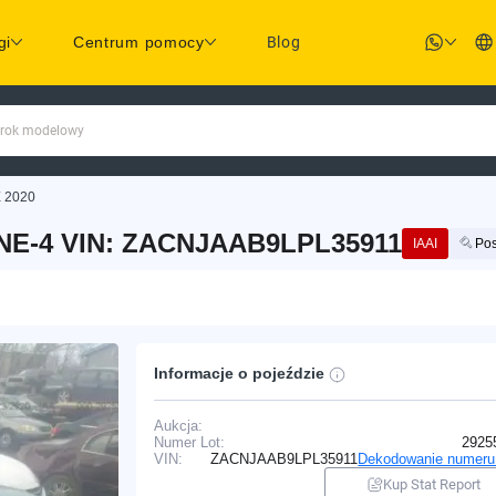
gi
Centrum pomocy
Blog
 rok modelowy
 2020
NE-4 VIN: ZACNJAAB9LPL35911
IAAI
Pos
Informacje o pojeździe
Aukcja:
Numer Lot:
2925
VIN:
ZACNJAAB9LPL35911
Dekodowanie numeru
Kup Stat Report