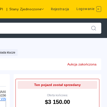
Logowanie
Pl
|
Stany Zjednoczone
Rejestracja
iada klucze
Aukcja zakończona
Ten pojazd został sprzedany
IAAI
5156
Oferta końcowa:
 VIN
$3 150.00