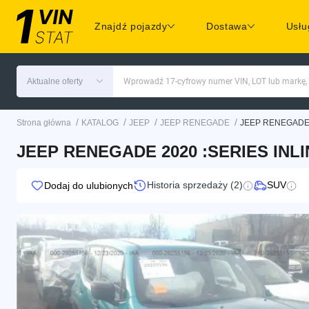
Znajdź pojazdy
Dostawa
Usłu
Aktualne oferty
Wprowadź 17-cyfrowy numer VIN, LOT lub markę,
/
/
/
/
Strona główna
KATALOG
JEEP
JEEP RENEGADE
JEEP RENEGADE
JEEP RENEGADE 2020 :SERIES INLI
Historia sprzedaży (2)
SUV
Dodaj do ulubionych