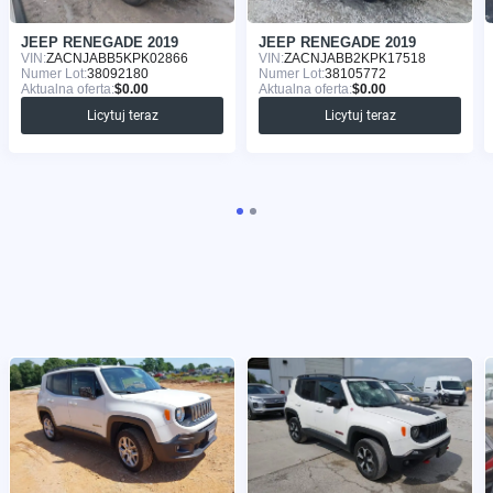
JEEP RENEGADE 2019
JEEP RENEGADE 2019
VIN:
ZACNJABB5KPK02866
VIN:
ZACNJABB2KPK17518
Numer Lot:
38092180
Numer Lot:
38105772
Aktualna oferta:
$0.00
Aktualna oferta:
$0.00
Licytuj teraz
Licytuj teraz