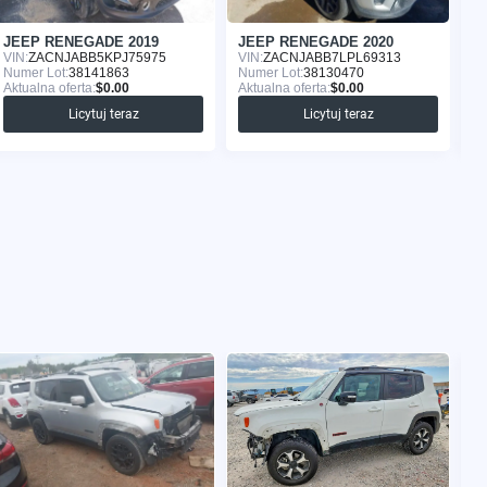
JEEP RENEGADE 2019
JEEP RENEGADE 2020
J
VIN:
ZACNJABB5KPJ75975
VIN:
ZACNJABB7LPL69313
VI
Numer Lot:
38141863
Numer Lot:
38130470
Nu
Aktualna oferta:
$0.00
Aktualna oferta:
$0.00
Ak
Licytuj teraz
Licytuj teraz