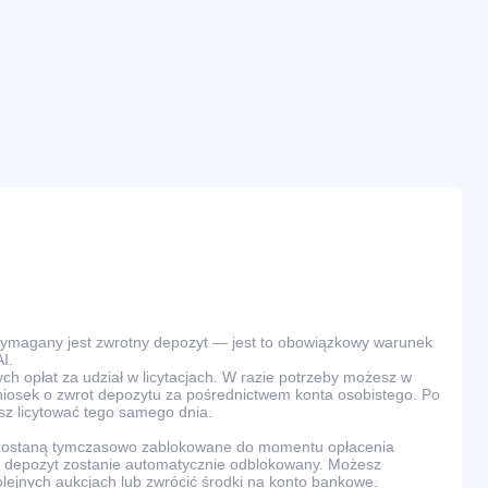
wymagany jest zwrotny depozyt — jest to obowiązkowy warunek
I.
ch opłat za udział w licytacjach. W razie potrzeby możesz w
osek o zwrot depozytu za pośrednictwem konta osobistego. Po
z licytować tego samego dnia.
 zostaną tymczasowo zablokowane do momentu opłacenia
ra, depozyt zostanie automatycznie odblokowany. Możesz
olejnych aukcjach lub zwrócić środki na konto bankowe.