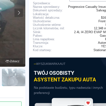
Sprzedawca:
Nazwa sprzedawcy:
Progressive Casualty Insu
Salva
Dokument sprzedaży:
Lokalizacja:
Wartość detaliczna:
$16
Uszkodzenie:
Front
Uszkodzenie wtórne:
12,348 
Licznik kilometrów, mil:
Silnik:
2.4L I4 ZERO EVAP M
Paliwo:
Gaso
Linia napędowa:
Transmisja:
Autom
YE
Klucze:
Stationa
Kod startowy:
Zobacz
WYSZUKIWARKA AUT
TWÓJ OSOBISTY
ASYSTENT ZAKUPU AUTA
Na podstawie budżetu, typu nadwozia i innych
preferencji