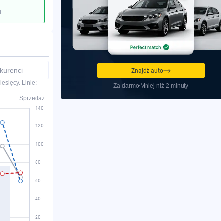
u
kurenci
Znajdź auto
esięcy. Linie:
Za darmo
Mniej niż 2 minuty
Sprzedaż