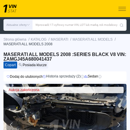
Aktualne oferty
Wprowadź 17-cyfrowy numer VIN, LOT lub markę, rok modelowy
/
/
/
/
Strona główna
KATALOG
MASERATI
MASERATI ALL MODELS
MASERATI ALL MODELS 2008
MASERATI ALL MODELS 2008 :SERIES BLACK V8 VIN:
ZAMGJ45A680041437
Copart
Posiada klucze
Historia sprzedaży (2)
Sedan
Dodaj do ulubionych
Aukcja zakończona