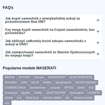
FAQ’s
Jak kupić samochód z amerykańskiej aukcji za
pośrednictwem Stat.VIN?
Czy mogę kupić samochód na Copart samodzielnie, bez
pośrednika?
Jak obliczyć całkowity koszt zakupu samochodu z
aukcji w USA?
Jak zaimportować samochód ze Stanów Zjednoczonych
do mojego kraju?
Popularne modele MASERATI
MERAK
SPYDER
Grecale
GRANSPORT
QUATTROPORTE
BITURBO
3200
MC20
GHIBLI
Quattroporte
GRANTURISMO
CAMBIOCORSA
Granturrismo
Levante
SPYDE
Ghibli
430
Gransport
Spyder
GHIBL
QUATTROPOR
Grancabrio
LEVANTE
GRAN
228
GRECALE
GRANCABRIO
MC
GRANTURISM
425