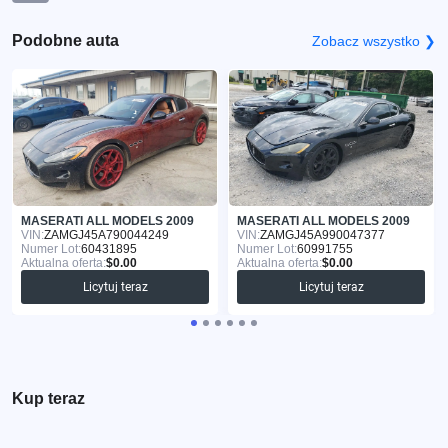
Podobne auta
Zobacz wszystko ❯
MASERATI ALL MODELS 2009
MASERATI ALL MODELS 2009
VIN:
ZAMGJ45A790044249
VIN:
ZAMGJ45A990047377
Numer Lot:
60431895
Numer Lot:
60991755
Aktualna oferta:
$0.00
Aktualna oferta:
$0.00
Licytuj teraz
Licytuj teraz
Kup teraz