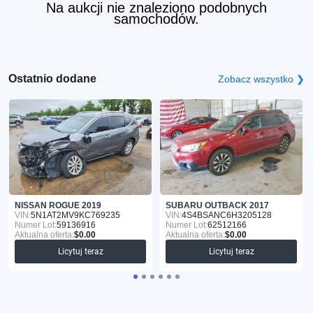
Na aukcji nie znaleziono podobnych
samochodów.
Ostatnio dodane
Zobacz wszystko ❯
NISSAN ROGUE 2019
SUBARU OUTBACK 2017
VIN:
5N1AT2MV9KC769235
VIN:
4S4BSANC6H3205128
Numer Lot:
59136916
Numer Lot:
62512166
Aktualna oferta:
$0.00
Aktualna oferta:
$0.00
Licytuj teraz
Licytuj teraz