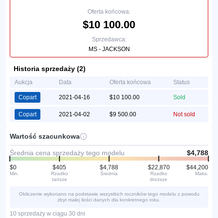
Oferta końcowa:
$10 100.00
Sprzedawca:
MS - JACKSON
Historia sprzedaży (2)
Aukcja
Data
Oferta końcowa
Status
Copart
2021-04-16
$10 100.00
Sold
Copart
2021-04-02
$9 500.00
Not sold
Wartość szacunkowa
Średnia cena sprzedaży tego modelu
$4,788
$0
$405
$4,788
$22,870
$44,200
Min.
Rzadko
Średnia
Rzadko
Maks.
tańsze
droższe
Obliczenie wykonano na podstawie wszystkich roczników tego modelu z powodu
zbyt małej ilości danych dla konkretnego roku.
10 sprzedaży w ciągu 30 dni