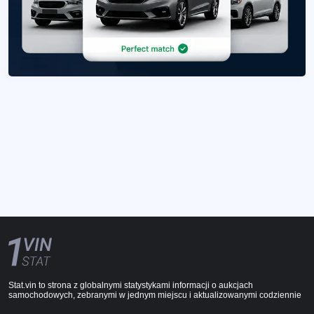
Stat.vin to strona z globalnymi statystykami informacji o aukcjach
samochodowych, zebranymi w jednym miejscu i aktualizowanymi codziennie