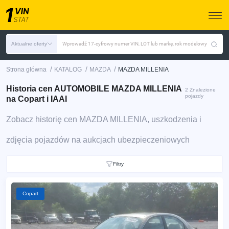
Aktualne oferty
Wprowadź 17-cyfrowy numer VIN, LOT lub markę, rok modelowy
/
/
/
Strona główna
KATALOG
MAZDA
MAZDA MILLENIA
Historia cen AUTOMOBILE MAZDA MILLENIA
2 Znalezione
pojazdy
na Copart i IAAI
Zobacz historię cen MAZDA MILLENIA, uszkodzenia i
zdjęcia pojazdów na aukcjach ubezpieczeniowych
Filtry
Copart