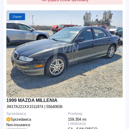
Copart
1999 MAZDA MILLENIA
JM1TA221XX1511974
| 55640836
Sprzedawca:
Przebieg:
Sprzedawca
159,304 mi
Lokalizacja:
Non-insurance