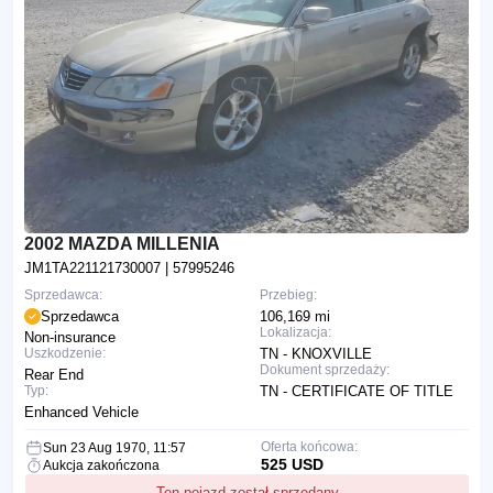
2002 MAZDA MILLENIA
JM1TA221121730007
| 57995246
Sprzedawca:
Przebieg:
Sprzedawca
106,169 mi
Lokalizacja:
Non-insurance
Uszkodzenie:
TN - KNOXVILLE
Dokument sprzedaży:
Rear End
Typ:
TN - CERTIFICATE OF TITLE
Enhanced Vehicle
Oferta końcowa:
Sun 23 Aug 1970, 11:57
525 USD
Aukcja zakończona
Ten pojazd został sprzedany