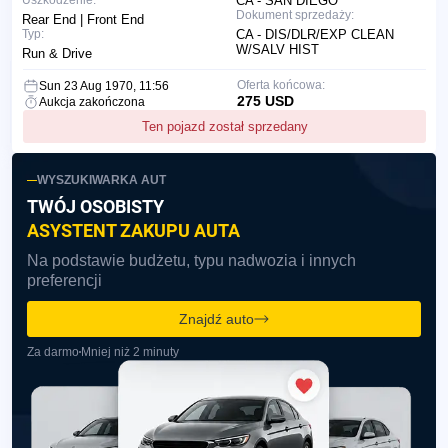
Uszkodzenie:
CA - SAN DIEGO
Dokument sprzedaży:
Rear End | Front End
Typ:
CA - DIS/DLR/EXP CLEAN
W/SALV HIST
Run & Drive
Oferta końcowa:
Sun 23 Aug 1970, 11:56
275 USD
Aukcja zakończona
Ten pojazd został sprzedany
WYSZUKIWARKA AUT
TWÓJ OSOBISTY
ASYSTENT ZAKUPU AUTA
Na podstawie budżetu, typu nadwozia i innych
preferencji
Znajdź auto
Za darmo
Mniej niż 2 minuty