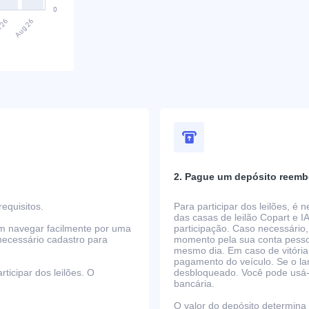
2. Pague um depósito reemb
equisitos.
Para participar dos leilões, é
das casas de leilão Copart e I
em navegar facilmente por uma
participação. Caso necessário,
necessário cadastro para
momento pela sua conta pessoa
mesmo dia. Em caso de vitória
pagamento do veículo. Se o la
ticipar dos leilões. O
desbloqueado. Você pode usá-lo
bancária.
O valor do depósito determina o