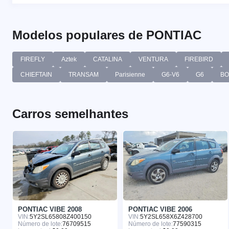
Modelos populares de PONTIAC
FIREFLY
Aztek
CATALINA
VENTURA
FIREBIRD
CHIEFTAIN
TRANSAM
Parisienne
G6-V6
G6
BO
Carros semelhantes
PONTIAC VIBE 2008
PONTIAC VIBE 2006
VIN:
5Y2SL65808Z400150
VIN:
5Y2SL658X6Z428700
Número de lote:
76709515
Número de lote:
77590315