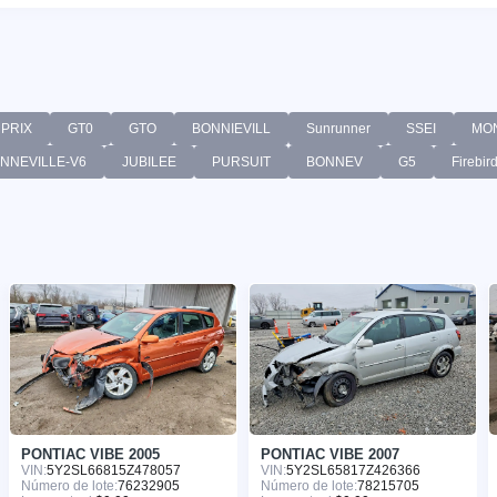
PRIX
GT0
GTO
BONNIEVILL
Sunrunner
SSEI
MO
NNEVILLE-V6
JUBILEE
PURSUIT
BONNEV
G5
Firebir
PONTIAC VIBE 2005
PONTIAC VIBE 2007
VIN:
5Y2SL66815Z478057
VIN:
5Y2SL65817Z426366
Número de lote:
76232905
Número de lote:
78215705