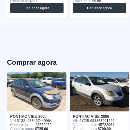
Lance atual:
$0.00
Lance atual:
$0.00
Dar lance agora
Dar lance agora
Comprar agora
PONTIAC VIBE 2005
PONTIAC VIBE 2006
VIN:
5Y2SL63845Z449964
VIN:
5Y2SL65886Z461226
Número de lote:
45650959
Número de lote:
45722061
Comprar agora:
$725.00
Comprar agora:
$700.00