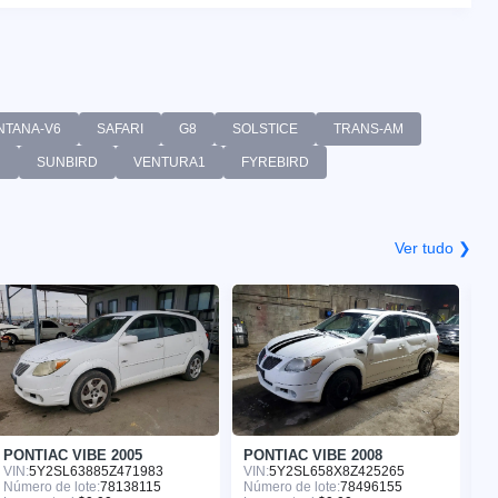
NTANA-V6
SAFARI
G8
SOLSTICE
TRANS-AM
d
SUNBIRD
VENTURA1
FYREBIRD
Ver tudo ❯
PONTIAC VIBE 2005
PONTIAC VIBE 2008
P
VIN:
5Y2SL63885Z471983
VIN:
5Y2SL658X8Z425265
VI
Número de lote:
78138115
Número de lote:
78496155
Nú