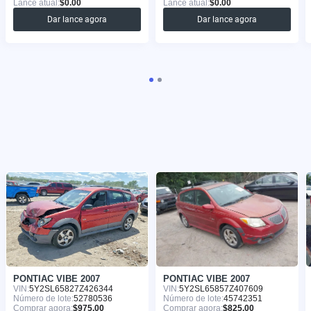
Lance atual:
$0.00
Lance atual:
$0.00
Dar lance agora
Dar lance agora
PONTIAC VIBE 2007
PONTIAC VIBE 2007
VIN:
5Y2SL65827Z426344
VIN:
5Y2SL65857Z407609
Número de lote:
52780536
Número de lote:
45742351
Comprar agora:
$975.00
Comprar agora:
$825.00