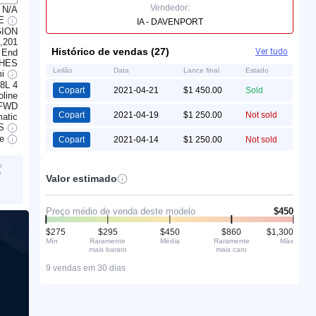
Vendedor:
N/A
LE
IA - DAVENPORT
GION
,201
Histórico de vendas (27)
Ver tudo
 End
CHES
Leilão
Data
Lance final
Estado
mi
.8L 4
Copart
2021-04-21
$1 450.00
Sold
line
FWD
Copart
2021-04-19
$1 250.00
Not sold
atic
S
ve
Copart
2021-04-14
$1 250.00
Not sold
o
)
Valor estimado
é
Preço médio de venda deste modelo
$450
$275
$295
$450
$860
$1,300
Mín
Raramente
Média
Raramente
Máx
mais barato
mais caro
9 vendas em 30 dias