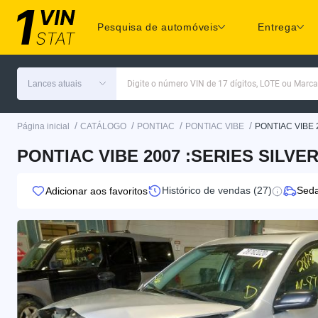
Pesquisa de automóveis
Entrega
Lances atuais
Digite o número VIN de 17 dígitos, LOTE ou Marc
/
/
/
/
Página inicial
CATÁLOGO
PONTIAC
PONTIAC VIBE
PONTIAC VIBE 
PONTIAC VIBE 2007 :SERIES SILVER
Histórico de vendas (27)
Sed
Adicionar aos favoritos