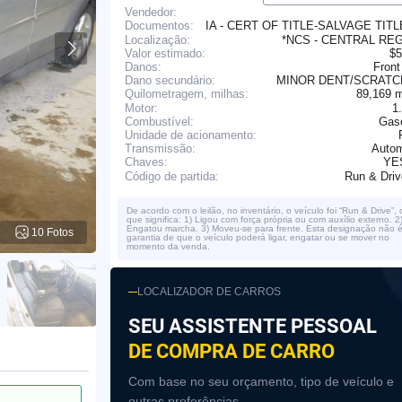
Vendedor:
IA - CERT OF TITLE-SALVAGE TIT
Documentos:
Localização:
*NCS - CENTRAL RE
Valor estimado:
$5
Danos:
Front
Dano secundário:
MINOR DENT/SCRAT
89,169 
Quilometragem, milhas:
Motor:
1
Combustível:
Gaso
Unidade de acionamento:
Transmissão:
Autom
YE
Chaves:
Run & Dri
Código de partida:
De acordo com o leilão, no inventário, o veículo foi “Run & Drive”, 
que significa: 1) Ligou com força própria ou com auxílio externo. 2
Engatou marcha. 3) Moveu-se para frente. Esta designação não 
10 Fotos
garantia de que o veículo poderá ligar, engatar ou se mover no
momento da venda.
LOCALIZADOR DE CARROS
SEU ASSISTENTE PESSOAL
DE COMPRA DE CARRO
Com base no seu orçamento, tipo de veículo e
outras preferências