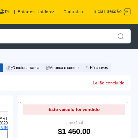
Iniciar Sessão
Pt
|
Estados Unidos
Cadastro
O motor arranca
Arranca e conduz
Há chaves
Leilão concluído
Este veículo foi vendido
ART
2020
Lance final:
o VIN
$1 450.00