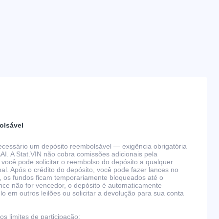
olsável
 necessário um depósito reembolsável — exigência obrigatória
AAI. A Stat.VIN não cobra comissões adicionais pela
 você pode solicitar o reembolso do depósito a qualquer
l. Após o crédito do depósito, você pode fazer lances no
, os fundos ficam temporariamente bloqueados até o
nce não for vencedor, o depósito é automaticamente
 em outros leilões ou solicitar a devolução para sua conta
s limites de participação: