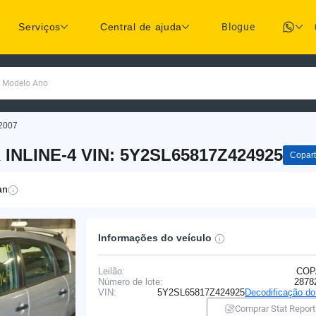
Serviços
Central de ajuda
Blogue
a Modelo Ano
2007
 INLINE-4 VIN: 5Y2SL65817Z424925
Copart
an
Informações do veículo
Leilão:
COP
Número de lote:
2878
VIN:
5Y2SL65817Z424925
Decodificação d
Comprar Stat Report