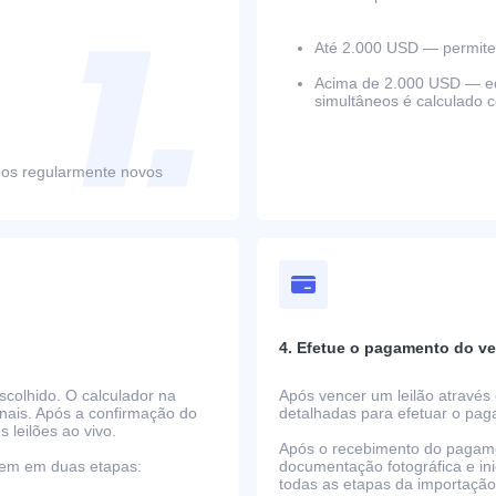
Até 2.000 USD — permite 
Acima de 2.000 USD — equ
simultâneos é calculado 
mos regularmente novos
4. Efetue o pagamento do ve
scolhido. O calculador na
Após vencer um leilão através 
nais. Após a confirmação do
detalhadas para efetuar o pa
s leilões ao vivo.
Após o recebimento do pagame
rrem em duas etapas:
documentação fotográfica e i
todas as etapas da importaçã