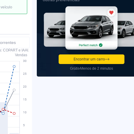
 veículo
orrentes
s: COPART e IAAI.
Vendas
Encontrar um carro
Grátis
Menos de 2 minutos