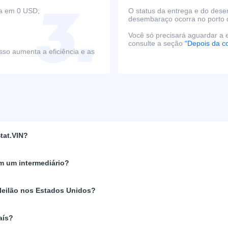
ça em 0 USD;
O status da entrega e do des
desembaraço ocorra no porto 
Você só precisará aguardar a e
consulte a seção
“Depois da c
sso aumenta a eficiência e as
tat.VIN?
m um intermediário?
 leilão nos Estados Unidos?
aís?