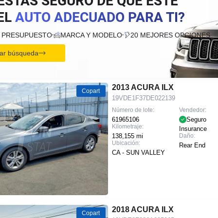
ESTÁS SEGURO DE QUE ESTE
EL
AUTO ADECUADO PARA TI?
U PRESUPUESTO
MARCA Y MODELO
20 MEJORES OPCIONES
ciar búsqueda
2013 ACURA ILX
Copart
19VDE1F37DE022139
Número de lote:
Vendedor:
61965106
Seguro
Kilometraje:
Insurance
138,155 mi
Daño:
Ubicación:
Rear End
CA - SUN VALLEY
2018 ACURA ILX
Copart