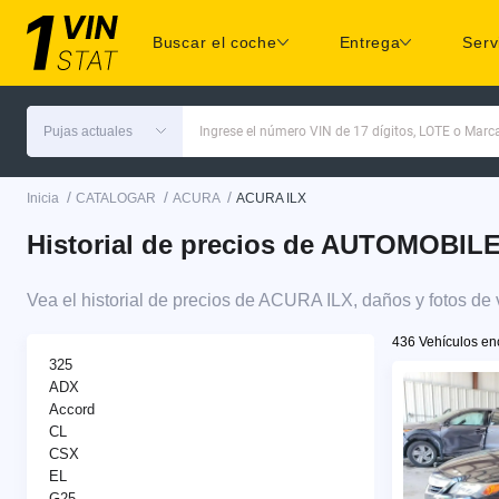
Buscar el coche
Entrega
Serv
Pujas actuales
Ingrese el número VIN de 17 dígitos, LOTE o Mar
/
/
/
Inicia
CATALOGAR
ACURA
ACURA ILX
Historial de precios de AUTOMOBILE
Vea el historial de precios de ACURA ILX, daños y fotos de
436 Vehículos en
325
ADX
Accord
CL
CSX
EL
G25