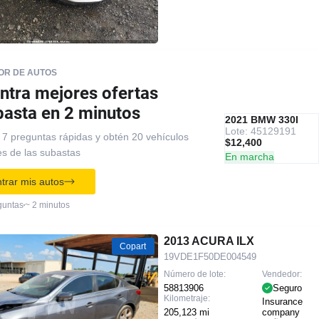
R DE AUTOS
ntra mejores ofertas
basta en 2 minutos
IAAI
RECOMENDADO
2021 BMW 330I
Lote: 45129191
7 preguntas rápidas y obtén 20 vehículos
$12,400
es de las subastas
En marcha
trar mis autos
guntas
~ 2 minutos
2013 ACURA ILX
Copart
19VDE1F50DE004549
Número de lote:
Vendedor:
58813906
Seguro
Kilometraje:
Insurance
205,123 mi
company