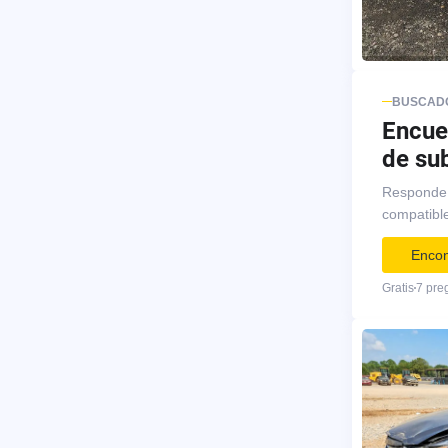
BUSCADO
Encue
de su
Responde 
compatibl
Encon
Gratis
7 pre