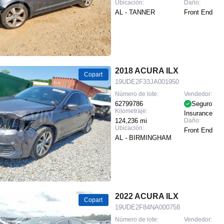
Ubicación:
Daño:
AL - TANNER
Front End
2018 ACURA ILX
Copart
19UDE2F33JA001950
Número de lote:
Vendedor:
62799786
Seguro
Kilometraje:
Insurance
124,236 mi
Daño:
Ubicación:
Front End
AL - BIRMINGHAM
2022 ACURA ILX
Copart
19UDE2F84NA000758
Número de lote:
Vendedor: