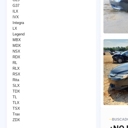
G37
ILX
IVX
Integra
LX
Legend
MBX
MDX
NSX
RDX
RL
RLX
RSX
Rita
SLX
TDX
TL
TLX
TSX
Trax
BUSCADO
ZDX