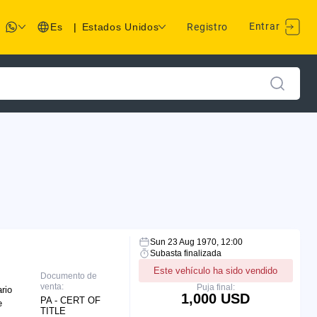
Entrar
Es
|
Estados Unidos
Registro
Sun 23 Aug 1970, 12:00
Subasta finalizada
Este vehículo ha sido vendido
Documento de
venta:
Puja final:
rio
1,000 USD
PA - CERT OF
e
TITLE