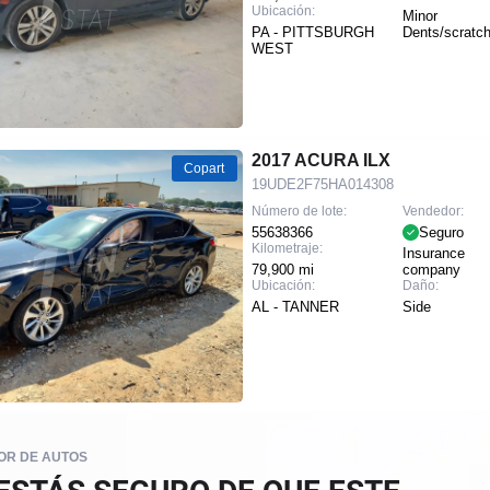
Ubicación:
Minor
PA - PITTSBURGH
Dents/scratc
WEST
2017 ACURA ILX
Copart
19UDE2F75HA014308
Número de lote:
Vendedor:
55638366
Seguro
Kilometraje:
Insurance
79,900 mi
company
Ubicación:
Daño:
AL - TANNER
Side
R DE AUTOS