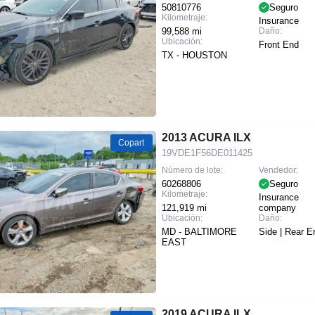
50810776
Seguro
Kilometraje:
Insurance
99,588 mi
Daño:
Ubicación:
Front End
TX - HOUSTON
2013 ACURA ILX
Copart
19VDE1F56DE011425
Número de lote:
Vendedor:
60268806
Seguro
Kilometraje:
Insurance
121,919 mi
company
Ubicación:
Daño:
MD - BALTIMORE
Side | Rear E
EAST
2019 ACURA ILX