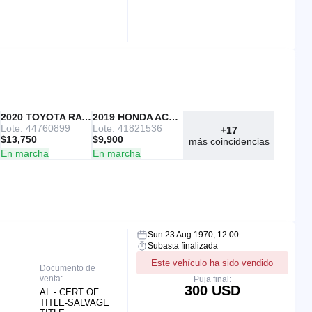
IAAI
2020 TOYOTA RAV4
Copart
2019 HONDA ACCORD
Lote: 44760899
Lote: 41821536
+17
$13,750
$9,900
más coincidencias
En marcha
En marcha
Sun 23 Aug 1970, 12:00
Subasta finalizada
Este vehículo ha sido vendido
Documento de
venta:
Puja final:
300 USD
AL - CERT OF
TITLE-SALVAGE