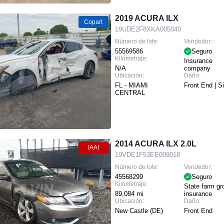
2019 ACURA ILX
Copart
19UDE2F8XKA005040
Número de lote:
Vendedor:
55569586
Seguro
Kilometraje:
Insurance
N/A
company
Ubicación:
Daño:
FL - MIAMI
Front End | S
CENTRAL
2014 ACURA ILX 2.0L
IAAI
19VDE1F53EE009018
Número de lote:
Vendedor:
45568299
Seguro
Kilometraje:
State farm gr
89,084 mi
insurance
Ubicación:
Daño:
New Castle (DE)
Front End