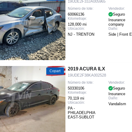
19UDE2F33JA005965
Número de lote:
Vendedor:
60066136
Seguro
Kilometraje:
Insurance
128,000 mi
company
Ubicación:
Daño:
NJ - TRENTON
Side | Front 
2019 ACURA ILX
Copart
19UDE2F38KA002528
Número de lote:
Vendedor:
50330106
Seguro
Kilometraje:
Insurance
70,119 mi
Daño:
Ubicación:
Vandalism
PA -
PHILADELPHIA
EAST-SUBLOT