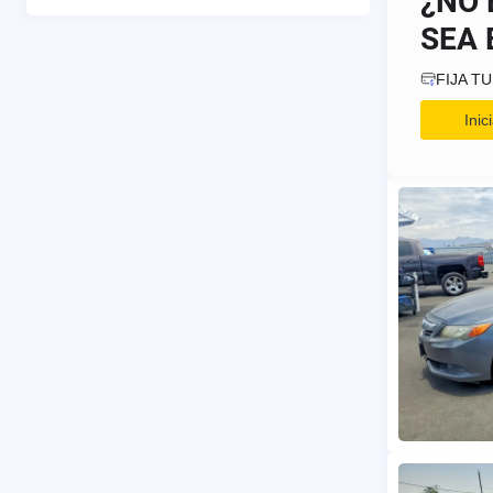
¿NO 
SEA 
FIJA T
Ini