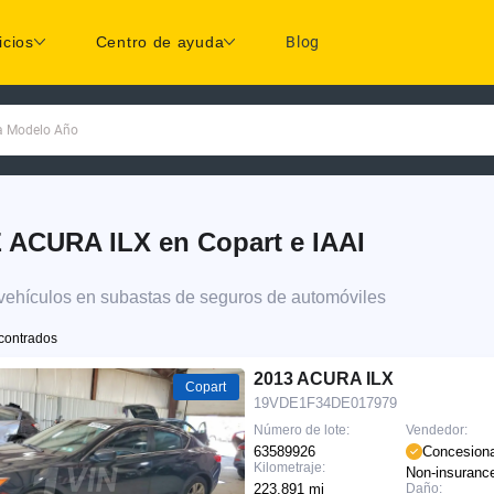
icios
Centro de ayuda
Blog
ca Modelo Año
 ACURA ILX en Copart e IAAI
 vehículos en subastas de seguros de automóviles
contrados
2013 ACURA ILX
Copart
19VDE1F34DE017979
Número de lote:
Vendedor:
63589926
Concesiona
Kilometraje:
Non-insuranc
223,891 mi
Daño: