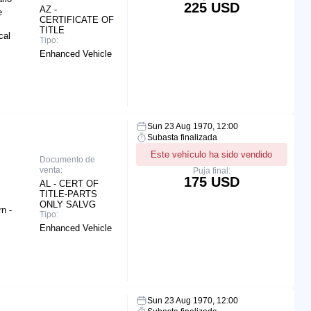
225 USD
AZ -
e
CERTIFICATE OF
TITLE
cal
Tipo:
Enhanced Vehicle
Sun 23 Aug 1970, 12:00
Subasta finalizada
Este vehículo ha sido vendido
Documento de
venta:
Puja final:
175 USD
AL - CERT OF
TITLE-PARTS
ONLY SALVG
rn -
Tipo:
Enhanced Vehicle
Sun 23 Aug 1970, 12:00