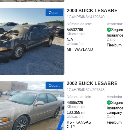
2000 BUICK LESABRE
Copart
1G4HP54K8Y4129840
Número de lote:
Vendedor:
54502766
Seguro
Kilometraje:
Insurance
N/A
Daño:
Ubicación:
Fire/burn
MI - WAYLAND
2002 BUICK LESABRE
Copart
1G4HR54K32U207846
Número de lote:
Vendedor:
48665226
Seguro
Kilometraje:
Insurance
183,355 mi
company
Ubicación:
Daño:
KS - KANSAS
Fire/burn
CITY