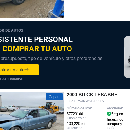
R DE AUTOS
SISTENTE PERSONAL
 COMPRAR TU AUTO
presupuesto, tipo de vehículo y otras preferencias
ntrar un auto
 de 2 minutos
2000 BUICK LESABRE
Copart
1G4HP54K9Y4265569
Número de lote:
Vendedor:
57729166
Seguro
Kilometraje:
Insurance
109,220 mi
company
Ubicación:
Daño: