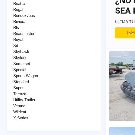
¿NO 
Reatta
SEA 
Regal
Rendezvous
FIJA T
Riviera
Rls
Ini
Roadmaster
Royal
Sd
Skyhawk
Skylark
Somerset
Special
Sports Wagon
Standard
Super
Terraza
Utility Trailer
Verano
Wildcat
X Series