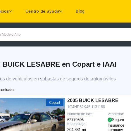
icios
Centro de ayuda
Blog
ca Modelo Año
E BUICK LESABRE en Copart e IAAI
tos de vehículos en subastas de seguros de automóviles
contrados
2005 BUICK LESABRE
Copart
1G4HP52K45U131180
Número de lote:
Vendedor:
62779506
Seguro
Kilometraje:
Insurance
204,881 mi
company