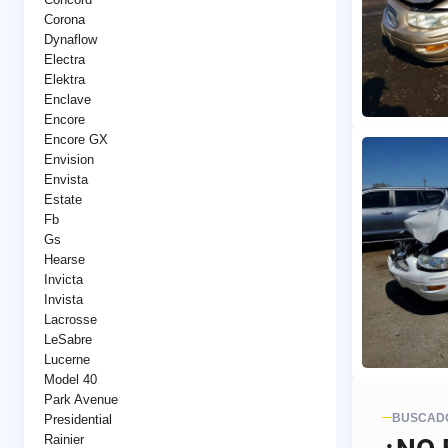
Corona
Dynaflow
Electra
Elektra
Enclave
Encore
Encore GX
Envision
Envista
Estate
Fb
Gs
Hearse
Invicta
Invista
Lacrosse
LeSabre
Lucerne
Model 40
Park Avenue
BUSCADO
Presidential
Rainier