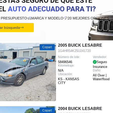
ESTÁS SEGURO DE QUE ESTE
EL
AUTO ADECUADO PARA TI?
U PRESUPUESTO
MARCA Y MODELO
20 MEJORES OPCIONES
ciar búsqueda
2005 BUICK LESABRE
Copart
1G4HR54K25U241720
Número de lote:
Vendedor:
58496546
Seguro
Kilometraje:
Insurance
N/A
Daño:
Ubicación:
All Over |
KS - KANSAS
Water/flood
CITY
2004 BUICK LESABRE
Copart