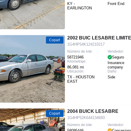
KY -
Front End
EARLINGTON
2002 BUIC LESABRE LIMIT
Copart
1G4HP54K124210217
Número de lote:
Vendedor:
58721946
Seguro
Kilometraje:
Insurance
86,081 mi
company
Ubicación:
Daño:
TX - HOUSTON
Side
EAST
2004 BUICK LESABRE
Copart
1G4HP52K644134693
Número de lote:
Vendedor:
58095446
Concesiona