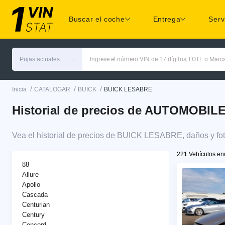
Buscar el coche
Entrega
Serv
Pujas actuales
Ingrese el número VIN de 17 dígitos, LOTE o Mar
/
/
/
Inicia
CATALOGAR
BUICK
BUICK LESABRE
Historial de precios de AUTOMOBIL
Vea el historial de precios de BUICK LESABRE, daños y fo
221 Vehículos en
88
Allure
Apollo
Cascada
Centurian
Century
Concord