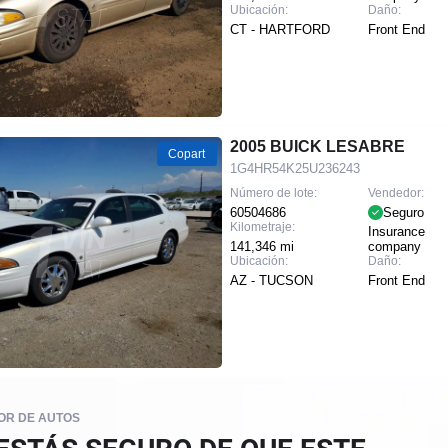
Ubicación:
Daño:
CT - HARTFORD
Front End
2005 BUICK LESABRE
Copart
1G4HR54K25U236243
Número de lote:
Vendedor:
60504686
Seguro
Kilometraje:
Insurance
141,346 mi
company
Ubicación:
Daño:
AZ - TUCSON
Front End
R DE AUTOS