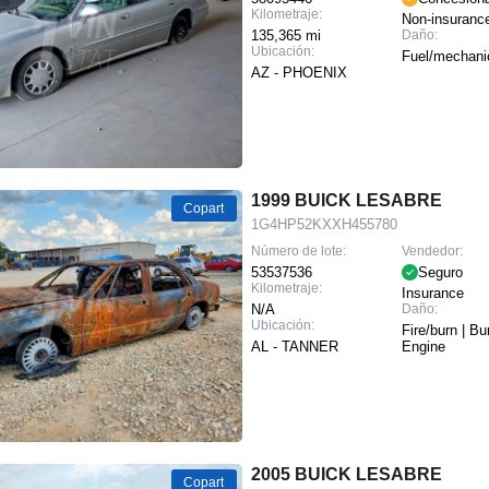
Kilometraje:
Non-insuranc
135,365 mi
Daño:
Ubicación:
Fuel/mechani
AZ - PHOENIX
1999 BUICK LESABRE
Copart
1G4HP52KXXH455780
Número de lote:
Vendedor:
53537536
Seguro
Kilometraje:
Insurance
N/A
Daño:
Ubicación:
Fire/burn | Bu
AL - TANNER
Engine
2005 BUICK LESABRE
Copart