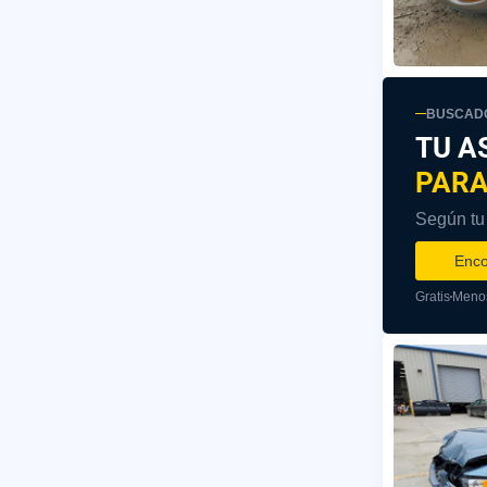
BUSCADO
TU A
PARA
Según tu 
Enco
Gratis
Menos