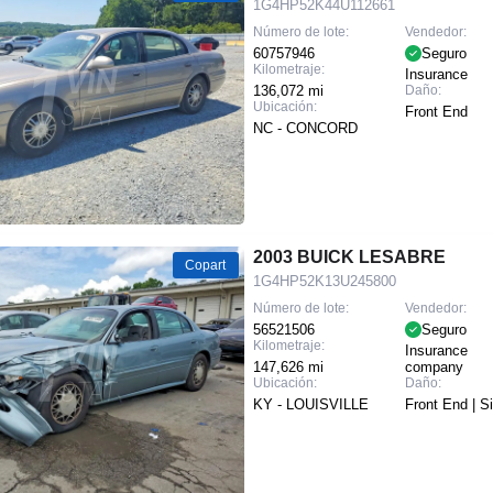
1G4HP52K44U112661
Número de lote:
Vendedor:
60757946
Seguro
Kilometraje:
Insurance
136,072 mi
Daño:
Ubicación:
Front End
NC - CONCORD
2003 BUICK LESABRE
Copart
1G4HP52K13U245800
Número de lote:
Vendedor:
56521506
Seguro
Kilometraje:
Insurance
147,626 mi
company
Ubicación:
Daño:
KY - LOUISVILLE
Front End | S