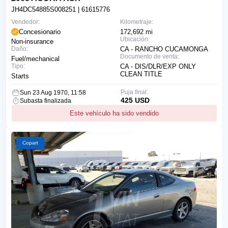
JH4DC54885S008251
| 61615776
Vendedor:
Kilometraje:
Concesionario
172,692 mi
Ubicación:
Non-insurance
Daño:
CA - RANCHO CUCAMONGA
Documento de venta:
Fuel/mechanical
Tipo:
CA - DIS/DLR/EXP ONLY
CLEAN TITLE
Starts
Puja final:
Sun 23 Aug 1970, 11:58
425 USD
Subasta finalizada
Este vehículo ha sido vendido
Copart