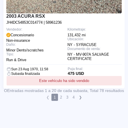
2003 ACURA RSX
JH4DC54853C014774
| 58961236
Vendedor:
Kilometraje:
Concesionario
131,432 mi
Ubicación:
Non-insurance
Daño:
NY - SYRACUSE
Documento de venta:
Minor Dents/scratches
Tipo:
NY - MV-907A SALVAGE
CERTIFICATE
Run & Drive
Puja final:
Sun 23 Aug 1970, 11:58
475 USD
Subasta finalizada
Este vehículo ha sido vendido
ОEntradas mostradas 1 a 20 de cada subasta, Total 78 resultados
❮
1
2
3
4
❯