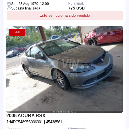
Puja final:
Sun 23 Aug 1970, 12:00
775 USD
Subasta finalizada
Este vehículo ha sido vendido
IAAI
2005 ACURA RSX
JH4DC54895S006301
| 45438561