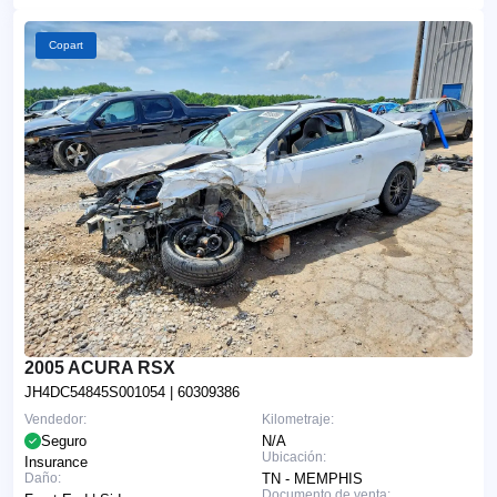
Copart
2005 ACURA RSX
JH4DC54845S001054
| 60309386
Vendedor:
Kilometraje:
Seguro
N/A
Ubicación:
Insurance
Daño:
TN - MEMPHIS
Documento de venta: