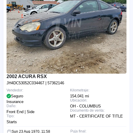
2002 ACURA RSX
JH4DC53052C034467
| 57362146
Vendedor:
Kilometraje:
Seguro
154,041 mi
Ubicación:
Insurance
Daño:
OH - COLUMBUS
Documento de venta:
Front End | Side
Tipo:
MT - CERTIFICATE OF TITLE
Starts
Puja final:
Sun 23 Aug 1970, 11:58