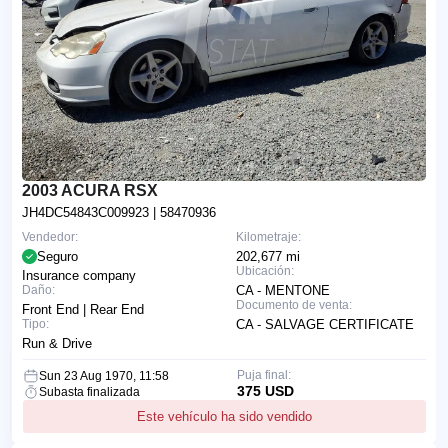
2003 ACURA RSX
JH4DC54843C009923
| 58470936
Vendedor:
Kilometraje:
Seguro
202,677 mi
Ubicación:
Insurance company
Daño:
CA - MENTONE
Documento de venta:
Front End | Rear End
Tipo:
CA - SALVAGE CERTIFICATE
Run & Drive
Puja final:
Sun 23 Aug 1970, 11:58
375 USD
Subasta finalizada
Este vehículo ha sido vendido