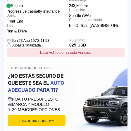
Vendedor:
Kilometraje:
Seguro
243,509 mi
Ubicación:
Progressive casualty insurance
Daño:
Seattle (WA)
Documento de venta:
Front End
Tipo:
Bill Of Sale (WASHINGTON)
Run & Drive
Puja final:
Sun 23 Aug 1970, 11:58
825 USD
Subasta finalizada
Este vehículo ha sido vendido
BUSCADOR DE AUTOS
¿NO ESTÁS SEGURO DE
QUE ESTE SEA EL
AUTO
ADECUADO PARA TI?
FIJA TU PRESUPUESTO
MARCA Y MODELO
20 MEJORES OPCIONES
Iniciar búsqueda