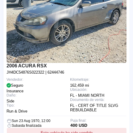
2006 ACURA RSX
JH4DC54876S022322
| 62444746
Vendedor:
Kilometraje:
Seguro
162,459 mi
Ubicación:
Insurance
Daño:
FL - MIAMI NORTH
Documento de venta:
Side
Tipo:
FL - CERT OF TITLE SLVG
REBUILDABLE
Run & Drive
Puja final:
Sun 23 Aug 1970, 12:00
400 USD
Subasta finalizada
Este vehículo ha sido vendido