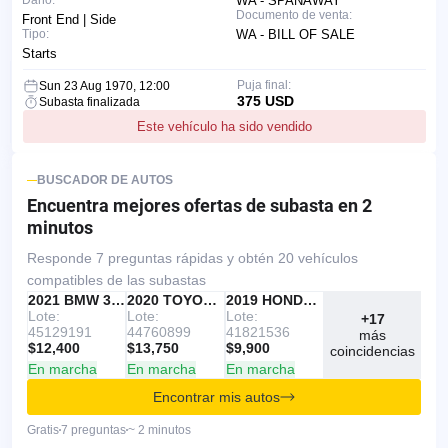
Daño:
WA - SPANAWAY
Documento de venta:
Front End | Side
Tipo:
WA - BILL OF SALE
Starts
Puja final:
Sun 23 Aug 1970, 12:00
375 USD
Subasta finalizada
Este vehículo ha sido vendido
BUSCADOR DE AUTOS
Encuentra mejores ofertas
de subasta en 2
minutos
Responde 7 preguntas rápidas y obtén 20 vehículos
compatibles de las subastas
IAAI
RECOMENDADO
2021 BMW 330I
IAAI
2020 TOYOTA RAV4
Copart
2019 HONDA ACCORD
Lote:
Lote:
Lote:
+17
45129191
44760899
41821536
más
$12,400
$13,750
$9,900
coincidencias
En marcha
En marcha
En marcha
Encontrar mis autos
Gratis
7 preguntas
~ 2 minutos