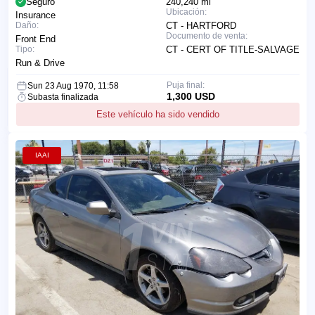
Seguro
240,240 mi
Ubicación:
Insurance
Daño:
CT - HARTFORD
Documento de venta:
Front End
Tipo:
CT - CERT OF TITLE-SALVAGE
Run & Drive
Puja final:
Sun 23 Aug 1970, 11:58
1,300 USD
Subasta finalizada
Este vehículo ha sido vendido
IAAI