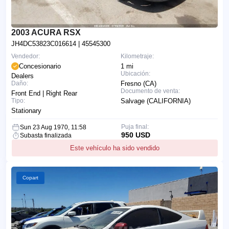
2003 ACURA RSX
JH4DC53823C016614
| 45545300
Vendedor:
Kilometraje:
Concesionario
1 mi
Ubicación:
Dealers
Daño:
Fresno (CA)
Documento de venta:
Front End | Right Rear
Tipo:
Salvage (CALIFORNIA)
Stationary
Puja final:
Sun 23 Aug 1970, 11:58
950 USD
Subasta finalizada
Este vehículo ha sido vendido
Copart