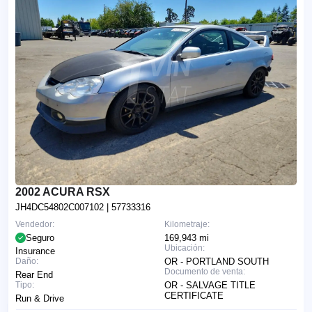
2002 ACURA RSX
JH4DC54802C007102
| 57733316
Vendedor:
Kilometraje:
Seguro
169,943 mi
Ubicación:
Insurance
Daño:
OR - PORTLAND SOUTH
Documento de venta:
Rear End
Tipo:
OR - SALVAGE TITLE
CERTIFICATE
Run & Drive