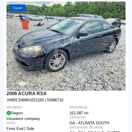
Copart
2006 ACURA RSX
JH4DC54896S021169
| 55996716
Vendedor:
Kilometraje:
Seguro
161,087 mi
Ubicación:
Insurance company
Daño:
GA - ATLANTA SOUTH
Documento de venta:
Front End | Side