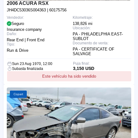
2006 ACURA RSX
JH4DC53036S004363
| 60175756
Vendedor:
Kilometraje:
Seguro
138,826 mi
Ubicación:
Insurance company
Daño:
PA - PHILADELPHIA EAST-
SUBLOT
Rear End | Front End
Documento de venta:
Tipo:
PA - CERTIFICATE OF
Run & Drive
SALVAGE
Puja final:
Sun 23 Aug 1970, 12:00
3,150 USD
Subasta finalizada
Este vehículo ha sido vendido
Copart