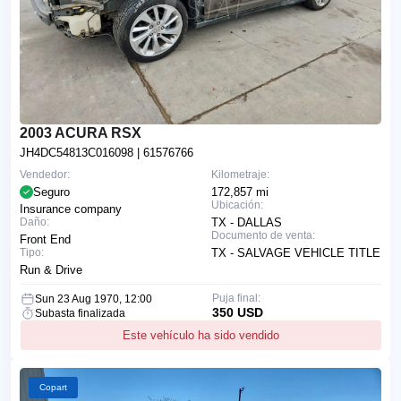
2003 ACURA RSX
JH4DC54813C016098
| 61576766
Vendedor:
Kilometraje:
Seguro
172,857 mi
Ubicación:
Insurance company
Daño:
TX - DALLAS
Documento de venta:
Front End
Tipo:
TX - SALVAGE VEHICLE TITLE
Run & Drive
Puja final:
Sun 23 Aug 1970, 12:00
350 USD
Subasta finalizada
Este vehículo ha sido vendido
Copart