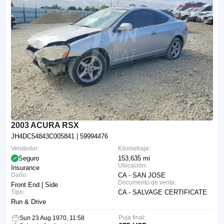
2003 ACURA RSX
JH4DC54843C005841
| 59994476
Vendedor:
Kilometraje:
Seguro
153,635 mi
Ubicación:
Insurance
Daño:
CA - SAN JOSE
Documento de venta:
Front End | Side
Tipo:
CA - SALVAGE CERTIFICATE
Run & Drive
Puja final:
Sun 23 Aug 1970, 11:58