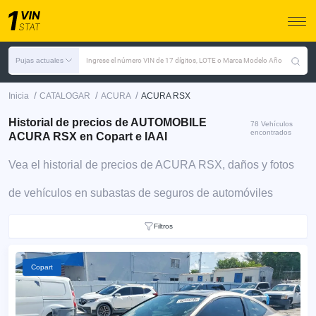
Pujas actuales
Ingrese el número VIN de 17 dígitos, LOTE o Marca Modelo Año
/
/
/
Inicia
CATALOGAR
ACURA
ACURA RSX
Historial de precios de AUTOMOBILE
78 Vehículos
encontrados
ACURA RSX en Copart e IAAI
Vea el historial de precios de ACURA RSX, daños y fotos
de vehículos en subastas de seguros de automóviles
Filtros
Copart