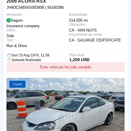
2006 ACURA RSX
JH4DC548X6S003408
| 56193386
Vendedor:
Kilometraje:
Seguro
214,035 mi
Ubicación:
Insurance company
Daño:
CA - VAN NUYS
Documento de venta:
Side
Tipo:
CA - SALVAGE CERTIFICATE
Run & Drive
Puja final:
Sun 23 Aug 1970, 11:58
1,200 USD
Subasta finalizada
Este vehículo ha sido vendido
Copart