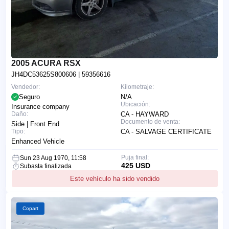
2005 ACURA RSX
JH4DC53625S800606
| 59356616
Vendedor:
Kilometraje:
Seguro
N/A
Ubicación:
Insurance company
Daño:
CA - HAYWARD
Documento de venta:
Side | Front End
Tipo:
CA - SALVAGE CERTIFICATE
Enhanced Vehicle
Puja final:
Sun 23 Aug 1970, 11:58
425 USD
Subasta finalizada
Este vehículo ha sido vendido
Copart