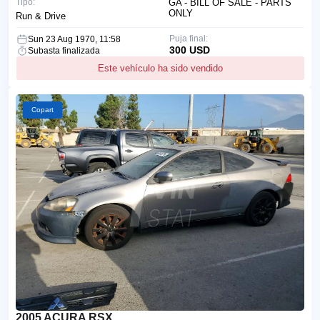
Tipo:
GA - BILL OF SALE - PARTS
ONLY
Run & Drive
Puja final:
Sun 23 Aug 1970, 11:58
300 USD
Subasta finalizada
Este vehículo ha sido vendido
Copart
2005 ACURA RSX