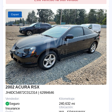
Copart
2002 ACURA RSX
JH4DC54872C012314
| 62994646
Vendedor:
Kilometraje:
Seguro
240,632 mi
Ubicación:
Insurance