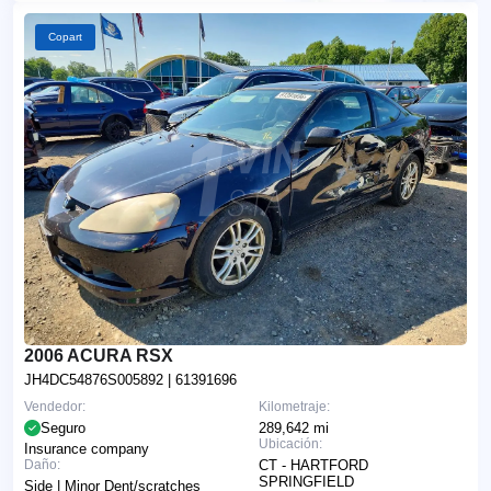
Copart
2006 ACURA RSX
JH4DC54876S005892
| 61391696
Vendedor:
Kilometraje:
Seguro
289,642 mi
Ubicación:
Insurance company
Daño:
CT - HARTFORD
SPRINGFIELD
Side | Minor Dent/scratches