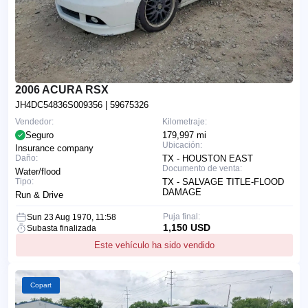
2006 ACURA RSX
JH4DC54836S009356
| 59675326
Vendedor:
Kilometraje:
Seguro
179,997 mi
Ubicación:
Insurance company
Daño:
TX - HOUSTON EAST
Documento de venta:
Water/flood
Tipo:
TX - SALVAGE TITLE-FLOOD
DAMAGE
Run & Drive
Puja final:
Sun 23 Aug 1970, 11:58
1,150 USD
Subasta finalizada
Este vehículo ha sido vendido
Copart