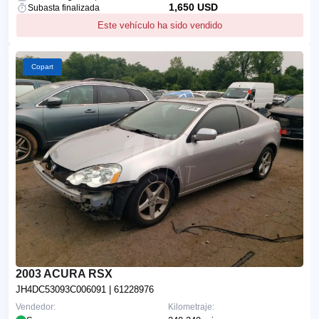
1,650 USD
Subasta finalizada
Este vehículo ha sido vendido
Copart
2003 ACURA RSX
JH4DC53093C006091
| 61228976
Vendedor:
Kilometraje: