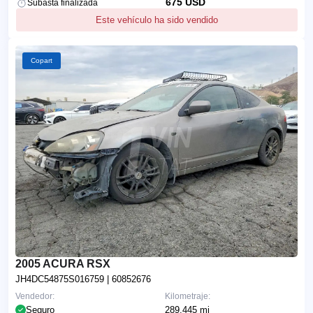
675 USD
Subasta finalizada
Este vehículo ha sido vendido
Copart
2005 ACURA RSX
JH4DC54875S016759
| 60852676
Vendedor:
Kilometraje:
Seguro
289,445 mi