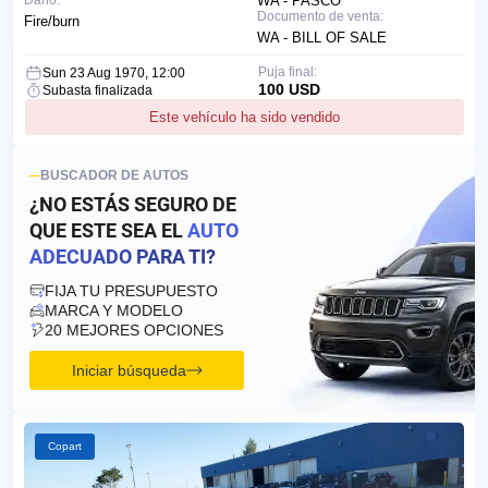
Daño:
WA - PASCO
Documento de venta:
Fire/burn
WA - BILL OF SALE
Puja final:
Sun 23 Aug 1970, 12:00
100 USD
Subasta finalizada
Este vehículo ha sido vendido
BUSCADOR DE AUTOS
¿NO ESTÁS SEGURO DE
QUE ESTE SEA EL
AUTO
ADECUADO PARA TI?
FIJA TU PRESUPUESTO
MARCA Y MODELO
20 MEJORES OPCIONES
Iniciar búsqueda
Copart