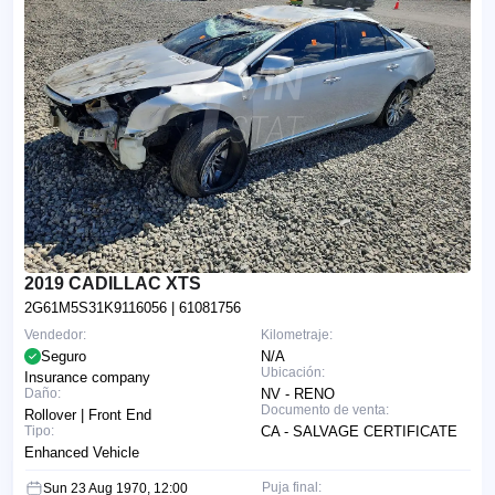
2019 CADILLAC XTS
2G61M5S31K9116056
| 61081756
Vendedor:
Kilometraje:
Seguro
N/A
Ubicación:
Insurance company
Daño:
NV - RENO
Documento de venta:
Rollover | Front End
Tipo:
CA - SALVAGE CERTIFICATE
Enhanced Vehicle
Puja final:
Sun 23 Aug 1970, 12:00