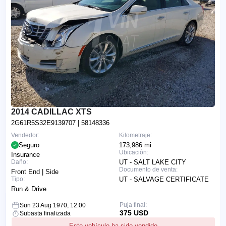
2014 CADILLAC XTS
2G61R5S32E9139707
| 58148336
Vendedor:
Kilometraje:
Seguro
173,986 mi
Ubicación:
Insurance
Daño:
UT - SALT LAKE CITY
Documento de venta:
Front End | Side
Tipo:
UT - SALVAGE CERTIFICATE
Run & Drive
Puja final:
Sun 23 Aug 1970, 12:00
375 USD
Subasta finalizada
Este vehículo ha sido vendido