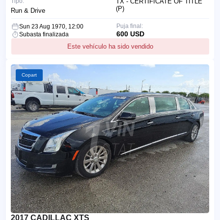
Tipo:
TX - CERTIFICATE OF TITLE
(P)
Run & Drive
Puja final:
Sun 23 Aug 1970, 12:00
600 USD
Subasta finalizada
Este vehículo ha sido vendido
Copart
2017 CADILLAC XTS