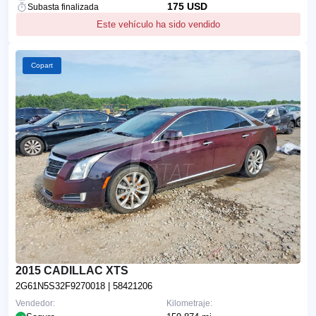
175 USD
Subasta finalizada
Este vehículo ha sido vendido
Copart
2015 CADILLAC XTS
2G61N5S32F9270018
| 58421206
Vendedor:
Kilometraje: