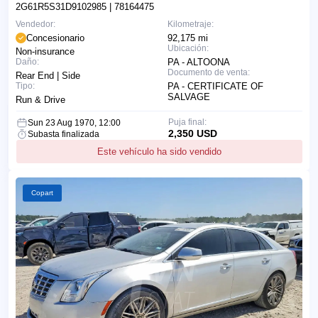
2G61R5S31D9102985
| 78164475
Vendedor:
Kilometraje:
Concesionario
92,175 mi
Ubicación:
Non-insurance
Daño:
PA - ALTOONA
Documento de venta:
Rear End | Side
Tipo:
PA - CERTIFICATE OF
SALVAGE
Run & Drive
Puja final:
Sun 23 Aug 1970, 12:00
2,350 USD
Subasta finalizada
Este vehículo ha sido vendido
Copart