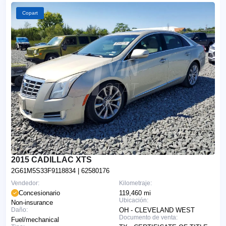
Copart
2015 CADILLAC XTS
2G61M5S33F9118834
| 62580176
Vendedor:
Kilometraje:
Concesionario
119,460 mi
Ubicación:
Non-insurance
Daño:
OH - CLEVELAND WEST
Documento de venta:
Fuel/mechanical