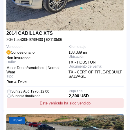
2014 CADILLAC XTS
2G61L5S30E9289400
| 62110506
Vendedor:
Kilometraje:
Concesionario
138,389 mi
Ubicación:
Non-insurance
Daño:
TX - HOUSTON
Documento de venta:
Minor Dents/scratches | Normal
Wear
TX - CERT OF TITLE-REBUILT
Tipo:
SALVAGE
Run & Drive
Puja final:
Sun 23 Aug 1970, 12:00
2,300 USD
Subasta finalizada
Este vehículo ha sido vendido
Copart