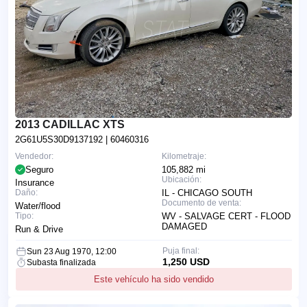
2013 CADILLAC XTS
2G61U5S30D9137192
| 60460316
Vendedor:
Kilometraje:
Seguro
105,882 mi
Ubicación:
Insurance
Daño:
IL - CHICAGO SOUTH
Documento de venta:
Water/flood
Tipo:
WV - SALVAGE CERT - FLOOD
DAMAGED
Run & Drive
Puja final:
Sun 23 Aug 1970, 12:00
1,250 USD
Subasta finalizada
Este vehículo ha sido vendido