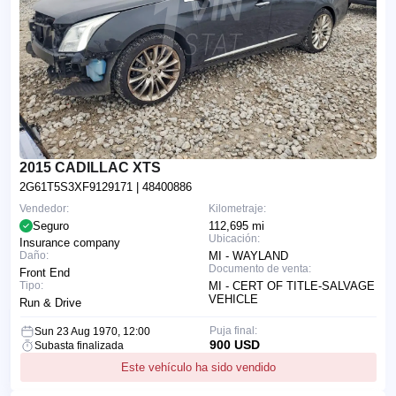
2015 CADILLAC XTS
2G61T5S3XF9129171
| 48400886
Vendedor:
Kilometraje:
Seguro
112,695 mi
Ubicación:
Insurance company
Daño:
MI - WAYLAND
Documento de venta:
Front End
Tipo:
MI - CERT OF TITLE-SALVAGE
VEHICLE
Run & Drive
Puja final:
Sun 23 Aug 1970, 12:00
900 USD
Subasta finalizada
Este vehículo ha sido vendido