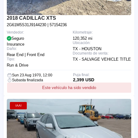
2018 CADILLAC XTS
2G61M5S31J9144230
| 57154236
Vendedor:
Kilometraje:
Seguro
120,352 mi
Ubicación:
Insurance
Daño:
TX - HOUSTON
Documento de venta:
Rear End | Front End
Tipo:
TX - SALVAGE VEHICLE TITLE
Run & Drive
Puja final:
Sun 23 Aug 1970, 12:00
2,399 USD
Subasta finalizada
Este vehículo ha sido vendido
IAAI