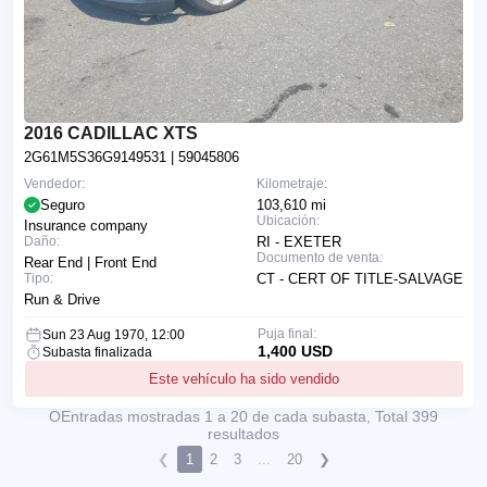
2016 CADILLAC XTS
2G61M5S36G9149531
| 59045806
Vendedor:
Kilometraje:
Seguro
103,610 mi
Ubicación:
Insurance company
Daño:
RI - EXETER
Documento de venta:
Rear End | Front End
Tipo:
CT - CERT OF TITLE-SALVAGE
Run & Drive
Puja final:
Sun 23 Aug 1970, 12:00
1,400 USD
Subasta finalizada
Este vehículo ha sido vendido
ОEntradas mostradas 1 a 20 de cada subasta, Total 399
resultados
❮
1
2
3
...
20
❯