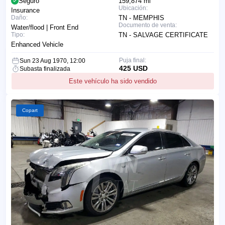
Seguro
159,874 mi
Ubicación:
Insurance
Daño:
TN - MEMPHIS
Documento de venta:
Water/flood | Front End
Tipo:
TN - SALVAGE CERTIFICATE
Enhanced Vehicle
Puja final:
Sun 23 Aug 1970, 12:00
425 USD
Subasta finalizada
Este vehículo ha sido vendido
Copart