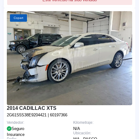
Copart
2014 CADILLAC XTS
2G61S5S38E9204421
| 60197366
Vendedor:
Kilometraje:
Seguro
N/A
Ubicación:
Insurance