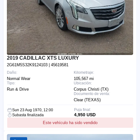
2019 CADILLAC XTS LUXURY
2G61M5S32K9124103
| 45619581
Daño:
Kilometraje:
Normal Wear
105,567 mi
Tipo:
Ubicación:
Run & Drive
Corpus Christi (TX)
Documento de venta:
Clear (TEXAS)
Puja final:
Sun 23 Aug 1970, 12:00
4,950 USD
Subasta finalizada
Este vehículo ha sido vendido