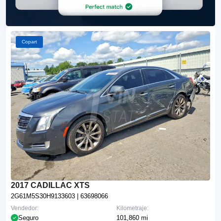
Copart
2017 CADILLAC XTS
2G61M5S30H9133603
| 63698066
Vendedor:
Kilometraje:
Seguro
101,860 mi