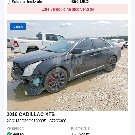
650 USD
Subasta finalizada
Este vehículo ha sido vendido
Copart
2016 CADILLAC XTS
2G61M5S39G9180935
| 57266306
Vendedor:
Kilometraje:
Seguro
128,822 mi