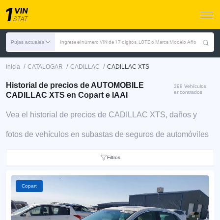
Pujas actuales
Ingrese el número VIN de 17 dígitos, LOTE o Marca Modelo Año
/
/
/
Inicia
CATALOGAR
CADILLAC
CADILLAC XTS
Historial de precios de AUTOMOBILE
399 Vehículos
encontrados
CADILLAC XTS en Copart e IAAI
Vea el historial de precios de CADILLAC XTS, daños y
fotos de vehículos en subastas de seguros de automóviles
Filtros
Copart