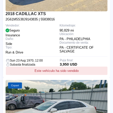
2018 CADILLAC XTS
2G61M5S38J9143835
| 55838016
Vendedor:
Kilometraje:
Seguro
90,829 mi
Ubicación:
Insurance
Daño:
PA - PHILADELPHIA
Documento de venta:
Side
Tipo:
PA - CERTIFICATE OF
SALVAGE
Run & Drive
Puja final:
Sun 23 Aug 1970, 12:00
3,950 USD
Subasta finalizada
Este vehículo ha sido vendido
Copart