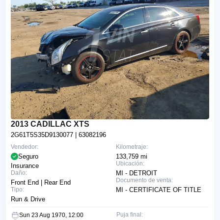
2013 CADILLAC XTS
2G61T5S35D9130077
| 63082196
Vendedor:
Kilometraje:
Seguro
133,759 mi
Ubicación:
Insurance
Daño:
MI - DETROIT
Documento de venta:
Front End | Rear End
Tipo:
MI - CERTIFICATE OF TITLE
Run & Drive
Puja final:
Sun 23 Aug 1970, 12:00