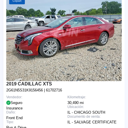
Copart
2019 CADILLAC XTS
2G61N5S31K9156456
| 61702716
Vendedor:
Kilometraje:
Seguro
30,490 mi
Ubicación:
Insurance
Daño:
IL - CHICAGO SOUTH
Documento de venta:
Front End
Tipo:
IL - SALVAGE CERTIFICATE
Run & Drive