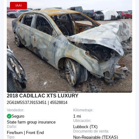
IAAI
2018 CADILLAC XTS LUXURY
2G61M5S37J9153451
| 45528814
Vendedor:
Kilometraje:
Seguro
1 mi
Ubicación:
State farm group insurance
Daño:
Lubbock (TX)
Documento de venta:
Fire/burn | Front End
Tipo:
Non-Repairable (TEXAS)