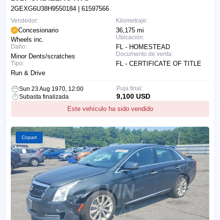
2GEXG6U38H9550184
| 61597566
Vendedor:
Kilometraje:
Concesionario
36,175 mi
Ubicación:
Wheels inc.
Daño:
FL - HOMESTEAD
Documento de venta:
Minor Dents/scratches
Tipo:
FL - CERTIFICATE OF TITLE
Run & Drive
Puja final:
Sun 23 Aug 1970, 12:00
9,100 USD
Subasta finalizada
Este vehículo ha sido vendido
Copart