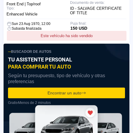
Documento de venta:
Front End | Top/roof
Tipo:
ID - SALVAGE CERTIFICATE
OF TITLE
Enhanced Vehicle
Puja final:
Sun 23 Aug 1970, 12:00
150 USD
Subasta finalizada
Este vehículo ha sido vendido
BUSCADOR DE AUTOS
TU ASISTENTE PERSONAL
PARA COMPRAR TU AUTO
Según tu presupuesto, tipo de vehículo y otras
preferencias
Encontrar un auto
Gratis
Menos de 2 minutos