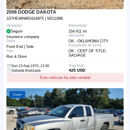
2006 DODGE DAKOTA
1D7HE48N96S616875
| 58211986
Vendedor:
Kilometraje:
Seguro
154,411 mi
Ubicación:
Insurance company
Daño:
OK - OKLAHOMA CITY
Documento de venta:
Front End | Side
Tipo:
OK - CERT OF TITLE-
SALVAGE
Run & Drive
Puja final:
Sun 23 Aug 1970, 12:00
425 USD
Subasta finalizada
Este vehículo ha sido vendido
Copart