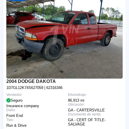
2004 DODGE DAKOTA
1D7GL12K74S627059
| 62316346
Vendedor:
Kilometraje:
Seguro
86,913 mi
Ubicación:
Insurance company
Daño:
GA - CARTERSVILLE
Documento de venta:
Front End
Tipo:
GA - CERT OF TITLE-
SALVAGE
Run & Drive