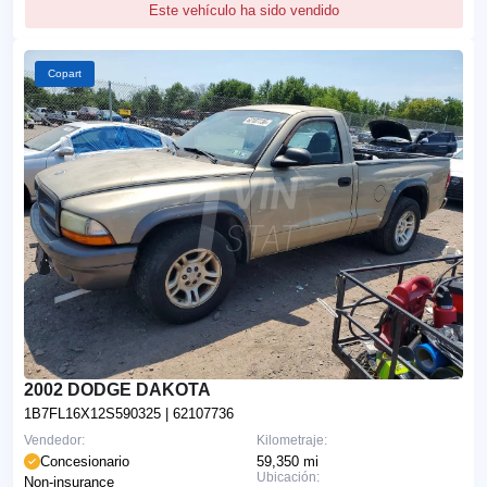
Este vehículo ha sido vendido
Copart
2002 DODGE DAKOTA
1B7FL16X12S590325
| 62107736
Vendedor:
Kilometraje:
Concesionario
59,350 mi
Ubicación:
Non-insurance