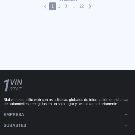
❮
1
2
3
...
22
❯
Stat.vin es un sitio web con estadísticas globales de información de subastas
de automóviles, recogidos en un solo lugar y actualizada diariamente
EMPRESA
SUBASTES