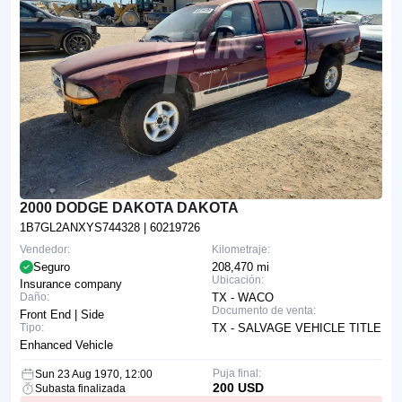
2000 DODGE DAKOTA DAKOTA
1B7GL2ANXYS744328
| 60219726
Vendedor:
Kilometraje:
Seguro
208,470 mi
Ubicación:
Insurance company
Daño:
TX - WACO
Documento de venta:
Front End | Side
Tipo:
TX - SALVAGE VEHICLE TITLE
Enhanced Vehicle
Puja final:
Sun 23 Aug 1970, 12:00
200 USD
Subasta finalizada