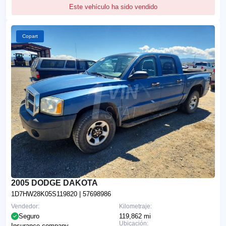
Este vehículo ha sido vendido
Copart
2005 DODGE DAKOTA
1D7HW28K05S119820
| 57698986
Vendedor:
Kilometraje:
Seguro
119,862 mi
Ubicación:
Insurance company