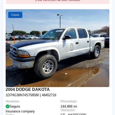
Copart
2004 DODGE DAKOTA
1D7HG38N74S758580
| 48452716
Vendedor:
Kilometraje:
Seguro
144,868 mi
Ubicación:
Insurance company