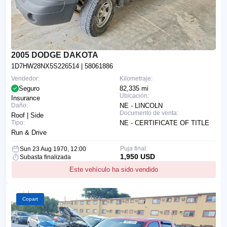
2005 DODGE DAKOTA
1D7HW28NX5S226514
| 58061886
Vendedor:
Kilometraje:
Seguro
82,335 mi
Ubicación:
Insurance
Daño:
NE - LINCOLN
Documento de venta:
Roof | Side
Tipo:
NE - CERTIFICATE OF TITLE
Run & Drive
Puja final:
Sun 23 Aug 1970, 12:00
1,950 USD
Subasta finalizada
Este vehículo ha sido vendido
Copart