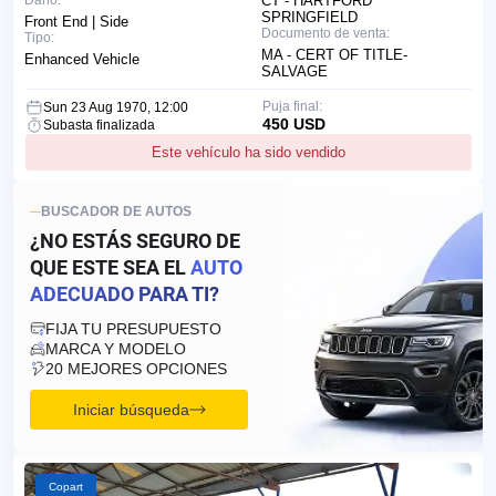
Daño:
CT - HARTFORD
SPRINGFIELD
Front End | Side
Documento de venta:
Tipo:
MA - CERT OF TITLE-
Enhanced Vehicle
SALVAGE
Puja final:
Sun 23 Aug 1970, 12:00
450 USD
Subasta finalizada
Este vehículo ha sido vendido
BUSCADOR DE AUTOS
¿NO ESTÁS SEGURO DE
QUE ESTE SEA EL
AUTO
ADECUADO PARA TI?
FIJA TU PRESUPUESTO
MARCA Y MODELO
20 MEJORES OPCIONES
Iniciar búsqueda
Copart