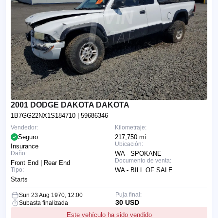
2001 DODGE DAKOTA DAKOTA
1B7GG22NX1S184710
| 59686346
Vendedor:
Kilometraje:
Seguro
217,750 mi
Ubicación:
Insurance
Daño:
WA - SPOKANE
Documento de venta:
Front End | Rear End
Tipo:
WA - BILL OF SALE
Starts
Puja final:
Sun 23 Aug 1970, 12:00
30 USD
Subasta finalizada
Este vehículo ha sido vendido