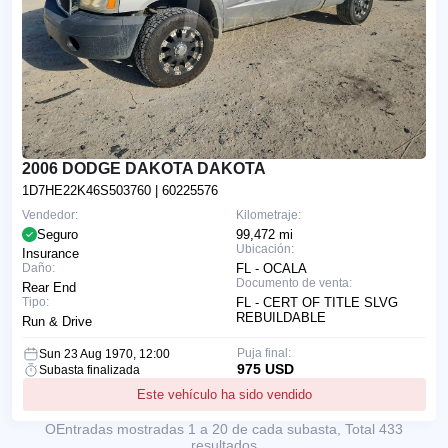
2006 DODGE DAKOTA DAKOTA
1D7HE22K46S503760
| 60225576
Vendedor:
Kilometraje:
Seguro
99,472 mi
Ubicación:
Insurance
Daño:
FL - OCALA
Documento de venta:
Rear End
Tipo:
FL - CERT OF TITLE SLVG
REBUILDABLE
Run & Drive
Puja final:
Sun 23 Aug 1970, 12:00
975 USD
Subasta finalizada
Este vehículo ha sido vendido
ОEntradas mostradas 1 a 20 de cada subasta, Total 433
resultados