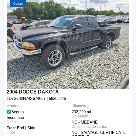
Copart
2004 DODGE DAKOTA
1D7GL42N74S674667
| 58283346
Vendedor:
Kilometraje:
Seguro
202,220 mi
Ubicación:
Insurance
Daño:
NC - MEBANE
Documento de venta:
Front End | Side
Tipo:
NC - SALVAGE CERTIFICATE