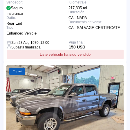
Vendedor:
Kilometraje:
Seguro
217,305 mi
Ubicación:
Insurance
Daño:
CA - NAPA
Documento de venta:
Rear End
Tipo:
CA - SALVAGE CERTIFICATE
Enhanced Vehicle
Puja final:
Sun 23 Aug 1970, 12:00
150 USD
Subasta finalizada
Este vehículo ha sido vendido
Copart