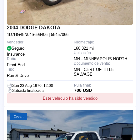
2004 DODGE DAKOTA
1D7HG48N04S698406
| 58457066
Vendedor:
Kilometraje:
Seguro
160,321 mi
Ubicación:
Insurance
Daño:
MN - MINNEAPOLIS NORTH
Documento de venta:
Front End
Tipo:
MN - CERT OF TITLE-
SALVAGE
Run & Drive
Puja final:
Sun 23 Aug 1970, 12:00
700 USD
Subasta finalizada
Este vehículo ha sido vendido
Copart