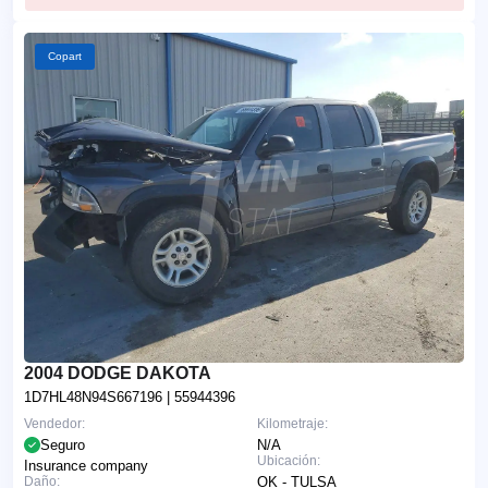
Copart
2004 DODGE DAKOTA
1D7HL48N94S667196
| 55944396
Vendedor:
Kilometraje:
Seguro
N/A
Ubicación:
Insurance company
Daño:
OK - TULSA