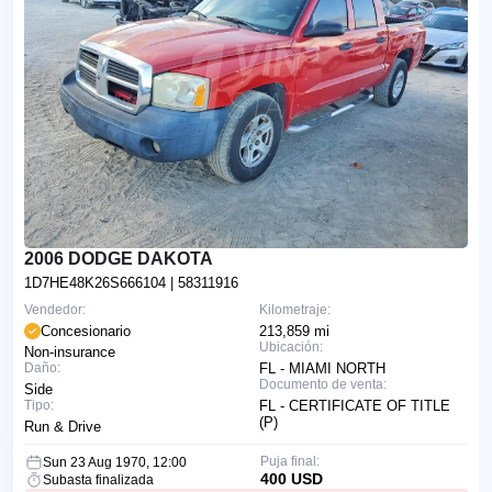
2006 DODGE DAKOTA
1D7HE48K26S666104
| 58311916
Vendedor:
Kilometraje:
Concesionario
213,859 mi
Ubicación:
Non-insurance
Daño:
FL - MIAMI NORTH
Documento de venta:
Side
Tipo:
FL - CERTIFICATE OF TITLE
(P)
Run & Drive
Puja final:
Sun 23 Aug 1970, 12:00
400 USD
Subasta finalizada