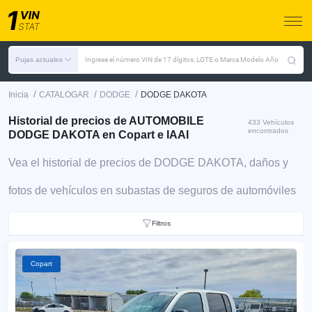
Pujas actuales
Ingrese el número VIN de 17 dígitos, LOTE o Marca Modelo Año
/
/
/
Inicia
CATALOGAR
DODGE
DODGE DAKOTA
Historial de precios de AUTOMOBILE
433 Vehículos
encontrados
DODGE DAKOTA en Copart e IAAI
Vea el historial de precios de DODGE DAKOTA, daños y
fotos de vehículos en subastas de seguros de automóviles
Filtros
Copart