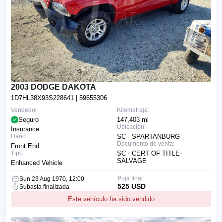
2003 DODGE DAKOTA
1D7HL38X93S228641
| 59655306
Vendedor:
Kilometraje:
Seguro
147,403 mi
Ubicación:
Insurance
Daño:
SC - SPARTANBURG
Documento de venta:
Front End
Tipo:
SC - CERT OF TITLE-
SALVAGE
Enhanced Vehicle
Puja final:
Sun 23 Aug 1970, 12:00
525 USD
Subasta finalizada
Este vehículo ha sido vendido