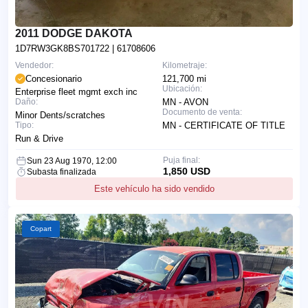
2011 DODGE DAKOTA
1D7RW3GK8BS701722
| 61708606
Vendedor:
Kilometraje:
Concesionario
121,700 mi
Ubicación:
Enterprise fleet mgmt exch inc
Daño:
MN - AVON
Documento de venta:
Minor Dents/scratches
Tipo:
MN - CERTIFICATE OF TITLE
Run & Drive
Puja final:
Sun 23 Aug 1970, 12:00
1,850 USD
Subasta finalizada
Este vehículo ha sido vendido
Copart