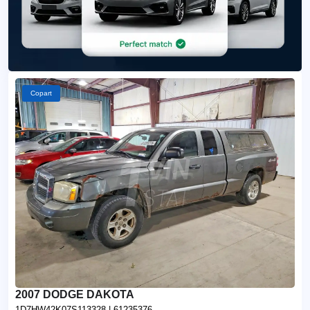
Copart
2007 DODGE DAKOTA
1D7HW42K07S113328
| 61235376