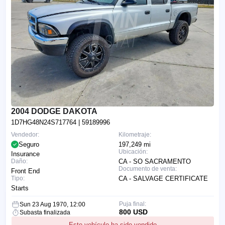
2004 DODGE DAKOTA
1D7HG48N24S717764
| 59189996
Vendedor:
Kilometraje:
Seguro
197,249 mi
Ubicación:
Insurance
Daño:
CA - SO SACRAMENTO
Documento de venta:
Front End
Tipo:
CA - SALVAGE CERTIFICATE
Starts
Puja final:
Sun 23 Aug 1970, 12:00
800 USD
Subasta finalizada
Este vehículo ha sido vendido