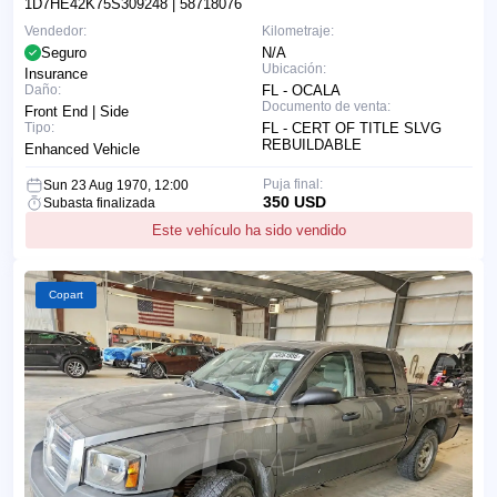
1D7HE42K75S309248
| 58718076
Vendedor:
Kilometraje:
Seguro
N/A
Ubicación:
Insurance
Daño:
FL - OCALA
Documento de venta:
Front End | Side
Tipo:
FL - CERT OF TITLE SLVG
REBUILDABLE
Enhanced Vehicle
Puja final:
Sun 23 Aug 1970, 12:00
350 USD
Subasta finalizada
Este vehículo ha sido vendido
Copart