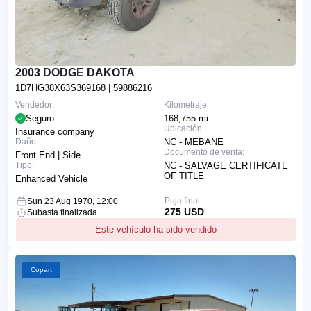
2003 DODGE DAKOTA
1D7HG38X63S369168
| 59886216
Vendedor:
Kilometraje:
Seguro
168,755 mi
Ubicación:
Insurance company
Daño:
NC - MEBANE
Documento de venta:
Front End | Side
Tipo:
NC - SALVAGE CERTIFICATE
OF TITLE
Enhanced Vehicle
Puja final:
Sun 23 Aug 1970, 12:00
275 USD
Subasta finalizada
Este vehículo ha sido vendido
Copart