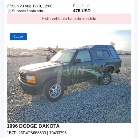
Puja final:
Sun 23 Aug 1970, 12:00
475 USD
Subasta finalizada
Este vehículo ha sido vendido
Copart
1996 DODGE DAKOTA
1B7FL26P4TS668300
| 79433795