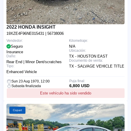
2022 HONDA INSIGHT
19XZE4F96NE015431
| 56738006
Vendedor:
Kilometraje:
Seguro
N/A
Ubicación:
Insurance
Daño:
TX - HOUSTON EAST
Documento de venta:
Rear End | Minor Dent/scratches
Tipo:
TX - SALVAGE VEHICLE TITLE
Enhanced Vehicle
Puja final:
Sun 23 Aug 1970, 12:00
6,800 USD
Subasta finalizada
Este vehículo ha sido vendido
Copart