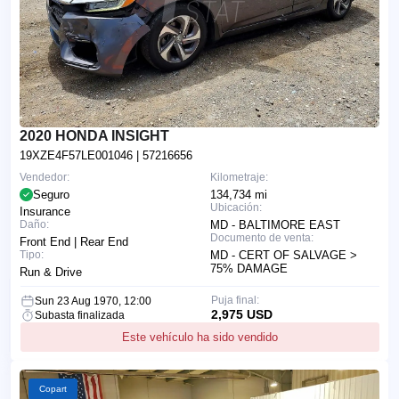
2020 HONDA INSIGHT
19XZE4F57LE001046
| 57216656
Vendedor:
Kilometraje:
Seguro
134,734 mi
Ubicación:
Insurance
Daño:
MD - BALTIMORE EAST
Documento de venta:
Front End | Rear End
Tipo:
MD - CERT OF SALVAGE >
75% DAMAGE
Run & Drive
Puja final:
Sun 23 Aug 1970, 12:00
2,975 USD
Subasta finalizada
Este vehículo ha sido vendido
Copart