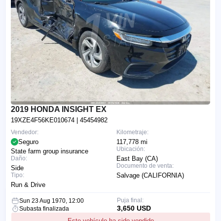
2019 HONDA INSIGHT EX
19XZE4F56KE010674
| 45454982
Vendedor:
Kilometraje:
Seguro
117,778 mi
Ubicación:
State farm group insurance
Daño:
East Bay (CA)
Documento de venta:
Side
Tipo:
Salvage (CALIFORNIA)
Run & Drive
Puja final:
Sun 23 Aug 1970, 12:00
3,650 USD
Subasta finalizada
Este vehículo ha sido vendido