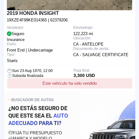
2019 HONDA INSIGHT
19XZE4F99KE014365
| 62379206
Vendedor:
Kilometraje:
Seguro
122,223 mi
Ubicación:
Insurance
Daño:
CA - ANTELOPE
Documento de venta:
Front End | Undercarriage
Tipo:
CA - SALVAGE CERTIFICATE
Starts
Puja final:
Sun 23 Aug 1970, 12:00
3,300 USD
Subasta finalizada
Este vehículo ha sido vendido
BUSCADOR DE AUTOS
¿NO ESTÁS SEGURO DE
QUE ESTE SEA EL
AUTO
ADECUADO PARA TI?
FIJA TU PRESUPUESTO
MARCA Y MODELO