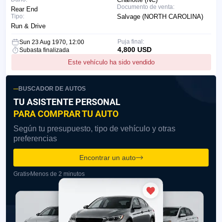
Documento de venta:
Rear End
Tipo:
Salvage (NORTH CAROLINA)
Run & Drive
Puja final:
Sun 23 Aug 1970, 12:00
4,800 USD
Subasta finalizada
Este vehículo ha sido vendido
BUSCADOR DE AUTOS
TU ASISTENTE PERSONAL
PARA COMPRAR TU AUTO
Según tu presupuesto, tipo de vehículo y otras
preferencias
Encontrar un auto
Gratis
Menos de 2 minutos