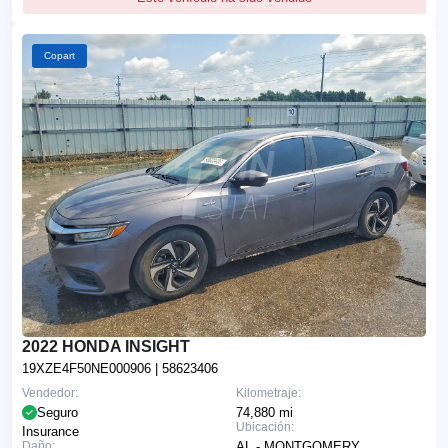
Copart
2022 HONDA INSIGHT
19XZE4F50NE000906
| 58623406
Vendedor:
Kilometraje:
Seguro
74,880 mi
Ubicación:
Insurance
Daño:
AL - MONTGOMERY