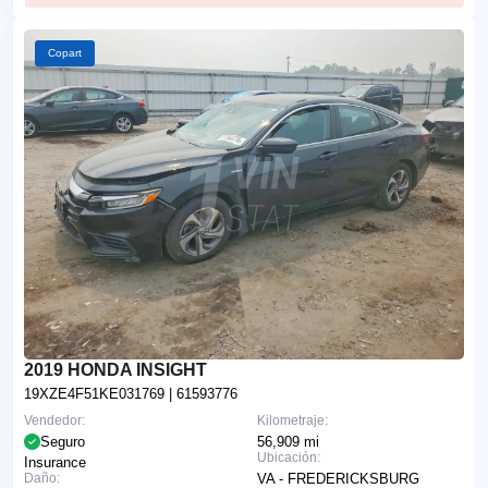
Copart
2019 HONDA INSIGHT
19XZE4F51KE031769
| 61593776
Vendedor:
Kilometraje:
Seguro
56,909 mi
Ubicación:
Insurance
Daño:
VA - FREDERICKSBURG