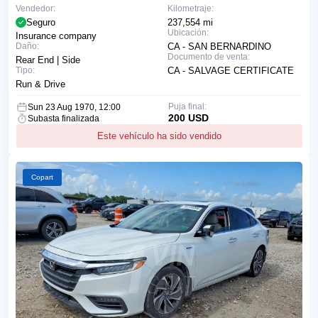
Vendedor:
Kilometraje:
Seguro
237,554 mi
Ubicación:
Insurance company
Daño:
CA - SAN BERNARDINO
Documento de venta:
Rear End | Side
Tipo:
CA - SALVAGE CERTIFICATE
Run & Drive
Puja final:
Sun 23 Aug 1970, 12:00
200 USD
Subasta finalizada
Este vehículo ha sido vendido
Copart