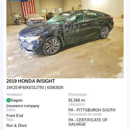
2019 HONDA INSIGHT
19XZE4F92KE012750
| 62063026
Vendedor:
Kilometraje:
Seguro
81,568 mi
Ubicación:
Insurance company
Daño:
PA - PITTSBURGH SOUTH
Documento de venta:
Front End
Tipo:
PA - CERTIFICATE OF
SALVAGE
Run & Drive