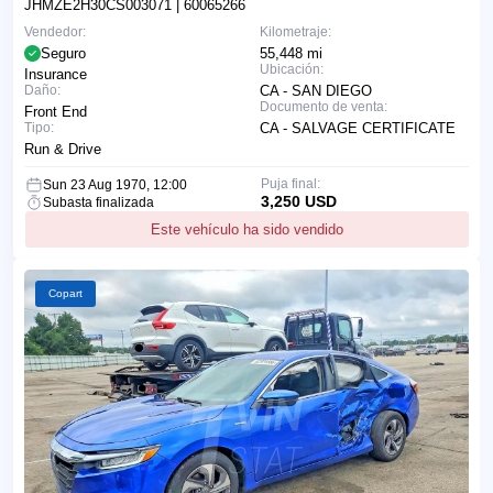
JHMZE2H30CS003071
| 60065266
Vendedor:
Kilometraje:
Seguro
55,448 mi
Ubicación:
Insurance
Daño:
CA - SAN DIEGO
Documento de venta:
Front End
Tipo:
CA - SALVAGE CERTIFICATE
Run & Drive
Puja final:
Sun 23 Aug 1970, 12:00
3,250 USD
Subasta finalizada
Este vehículo ha sido vendido
Copart