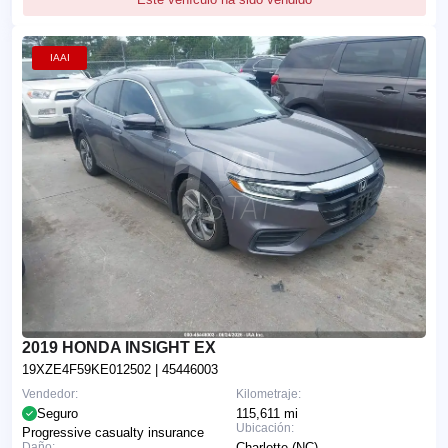
IAAI
2019 HONDA INSIGHT EX
19XZE4F59KE012502
| 45446003
Vendedor:
Kilometraje:
Seguro
115,611 mi
Ubicación:
Progressive casualty insurance
Daño:
Charlotte (NC)