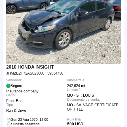
2010 HONDA INSIGHT
JHMZE2H72AS023600
| 59534736
Vendedor:
Kilometraje:
Seguro
242,624 mi
Ubicación:
Insurance company
Daño:
MO - ST. LOUIS
Documento de venta:
Front End
Tipo:
MO - SALVAGE CERTIFICATE
OF TITLE
Run & Drive
Puja final:
Sun 23 Aug 1970, 12:00
500 USD
Subasta finalizada