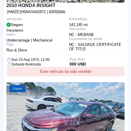
2010 HONDA INSIGHT
JHMZE2H50AS042872
| 60592666
Vendedor:
Kilometraje:
Seguro
141,145 mi
Ubicación:
Insurance
Daño:
NC - MEBANE
Documento de venta:
Undercarriage | Mechanical
Tipo:
NC - SALVAGE CERTIFICATE
OF TITLE
Run & Drive
Puja final:
Sun 23 Aug 1970, 12:00
300 USD
Subasta finalizada
Este vehículo ha sido vendido
Copart