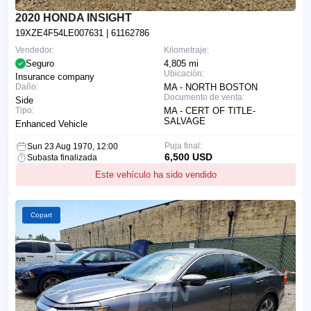
2020 HONDA INSIGHT
19XZE4F54LE007631
| 61162786
Vendedor:
Kilometraje:
Seguro
4,805 mi
Ubicación:
Insurance company
Daño:
MA - NORTH BOSTON
Documento de venta:
Side
Tipo:
MA - CERT OF TITLE-
SALVAGE
Enhanced Vehicle
Puja final:
Sun 23 Aug 1970, 12:00
6,500 USD
Subasta finalizada
Este vehículo ha sido vendido
Copart