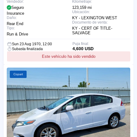
Vendedor:
Kilometraje:
Seguro
123,159 mi
Ubicación:
Insurance
Daño:
KY - LEXINGTON WEST
Documento de venta:
Rear End
Tipo:
KY - CERT OF TITLE-
SALVAGE
Run & Drive
Puja final:
Sun 23 Aug 1970, 12:00
4,600 USD
Subasta finalizada
Este vehículo ha sido vendido
Copart