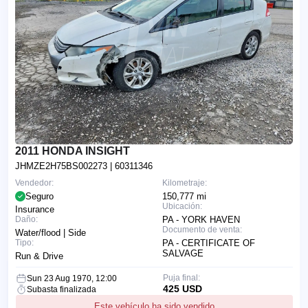
2011 HONDA INSIGHT
JHMZE2H75BS002273
| 60311346
Vendedor:
Kilometraje:
Seguro
150,777 mi
Ubicación:
Insurance
Daño:
PA - YORK HAVEN
Documento de venta:
Water/flood | Side
Tipo:
PA - CERTIFICATE OF
SALVAGE
Run & Drive
Puja final:
Sun 23 Aug 1970, 12:00
425 USD
Subasta finalizada
Este vehículo ha sido vendido