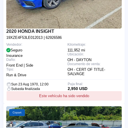
2020 HONDA INSIGHT
19XZE4F53LE012013
| 62926586
Vendedor:
Kilometraje:
Seguro
111,952 mi
Ubicación:
Insurance
Daño:
OH - DAYTON
Documento de venta:
Front End | Side
Tipo:
OH - CERT OF TITLE-
SALVAGE
Run & Drive
Puja final:
Sun 23 Aug 1970, 12:00
2,950 USD
Subasta finalizada
Este vehículo ha sido vendido
Copart