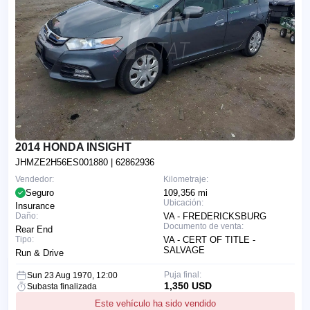
2014 HONDA INSIGHT
JHMZE2H56ES001880
| 62862936
Vendedor:
Kilometraje:
Seguro
109,356 mi
Ubicación:
Insurance
Daño:
VA - FREDERICKSBURG
Documento de venta:
Rear End
Tipo:
VA - CERT OF TITLE -
SALVAGE
Run & Drive
Puja final:
Sun 23 Aug 1970, 12:00
1,350 USD
Subasta finalizada
Este vehículo ha sido vendido