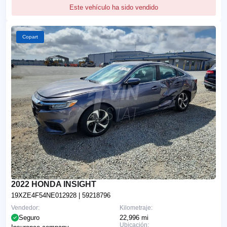
Este vehículo ha sido vendido
Copart
2022 HONDA INSIGHT
19XZE4F54NE012928
| 59218796
Vendedor:
Kilometraje:
Seguro
22,996 mi
Ubicación: