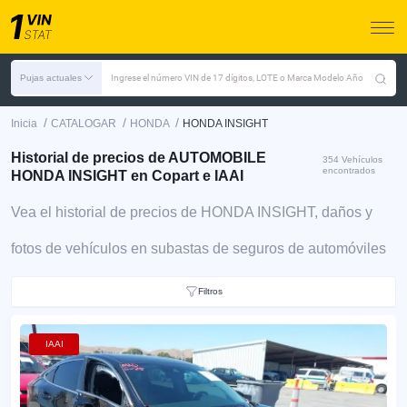
Pujas actuales
Ingrese el número VIN de 17 dígitos, LOTE o Marca Modelo Año
/
/
/
Inicia
CATALOGAR
HONDA
HONDA INSIGHT
Historial de precios de AUTOMOBILE
354 Vehículos
encontrados
HONDA INSIGHT en Copart e IAAI
Vea el historial de precios de HONDA INSIGHT, daños y
fotos de vehículos en subastas de seguros de automóviles
Filtros
IAAI