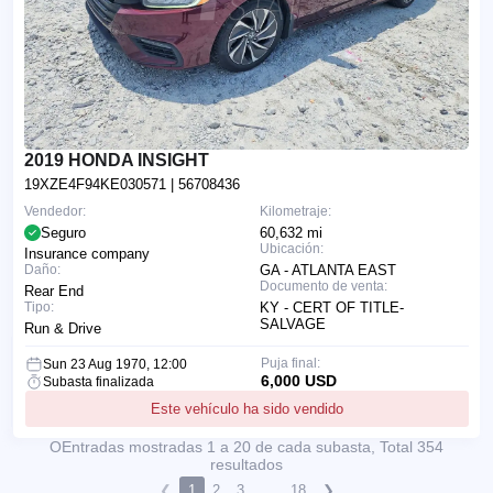
2019 HONDA INSIGHT
19XZE4F94KE030571
| 56708436
Vendedor:
Kilometraje:
Seguro
60,632 mi
Ubicación:
Insurance company
Daño:
GA - ATLANTA EAST
Documento de venta:
Rear End
Tipo:
KY - CERT OF TITLE-
SALVAGE
Run & Drive
Puja final:
Sun 23 Aug 1970, 12:00
6,000 USD
Subasta finalizada
Este vehículo ha sido vendido
ОEntradas mostradas 1 a 20 de cada subasta, Total 354
resultados
❮
1
2
3
...
18
❯