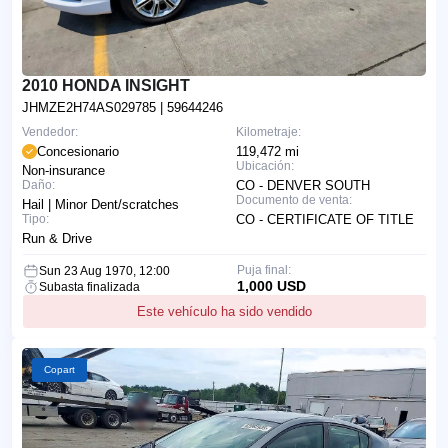
2010 HONDA INSIGHT
JHMZE2H74AS029785
| 59644246
Vendedor:
Kilometraje:
Concesionario
119,472 mi
Ubicación:
Non-insurance
Daño:
CO - DENVER SOUTH
Documento de venta:
Hail | Minor Dent/scratches
Tipo:
CO - CERTIFICATE OF TITLE
Run & Drive
Puja final:
Sun 23 Aug 1970, 12:00
1,000 USD
Subasta finalizada
Este vehículo ha sido vendido
Copart