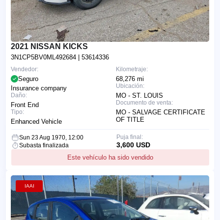
2021 NISSAN KICKS
3N1CP5BV0ML492684
| 53614336
Vendedor:
Kilometraje:
Seguro
68,276 mi
Ubicación:
Insurance company
Daño:
MO - ST. LOUIS
Documento de venta:
Front End
Tipo:
MO - SALVAGE CERTIFICATE
OF TITLE
Enhanced Vehicle
Puja final:
Sun 23 Aug 1970, 12:00
3,600 USD
Subasta finalizada
Este vehículo ha sido vendido
IAAI