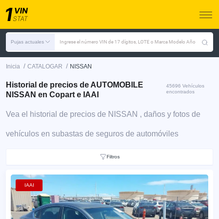
Pujas actuales
Ingrese el número VIN de 17 dígitos, LOTE o Marca Modelo Año
/
/
Inicia
CATALOGAR
NISSAN
Historial de precios de AUTOMOBILE
45696 Vehículos
encontrados
NISSAN en Copart e IAAI
Vea el historial de precios de NISSAN , daños y fotos de
vehículos en subastas de seguros de automóviles
Filtros
IAAI