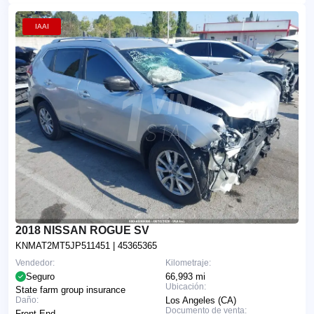
IAAI
2018 NISSAN ROGUE SV
KNMAT2MT5JP511451
| 45365365
Vendedor:
Kilometraje:
Seguro
66,993 mi
Ubicación:
State farm group insurance
Daño:
Los Angeles (CA)
Documento de venta:
Front End