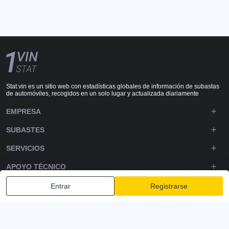
Stat.vin es un sitio web con estadísticas globales de información de subastas
de automóviles, recogidos en un solo lugar y actualizada diariamente
EMPRESA
SUBASTES
SERVICIOS
APOYO TÉCNICO
DOWNLOADS
Entrar
Registrarse
SÍGUENOS
Política de privacidad
Términos y condiciones
Términos de servicio