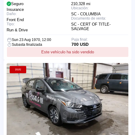
Seguro
210,328 mi
Ubicación:
Insurance
Daño:
SC - COLUMBIA
Documento de venta:
Front End
Tipo:
SC - CERT OF TITLE-
SALVAGE
Run & Drive
Puja final:
Sun 23 Aug 1970, 12:00
700 USD
Subasta finalizada
Este vehículo ha sido vendido
IAAI