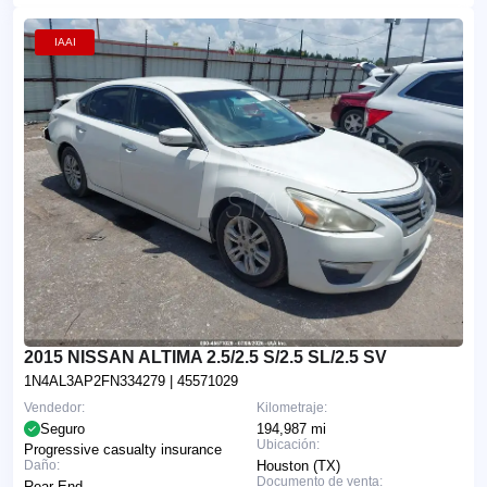
IAAI
2015 NISSAN ALTIMA 2.5/2.5 S/2.5 SL/2.5 SV
1N4AL3AP2FN334279
| 45571029
Vendedor:
Kilometraje:
Seguro
194,987 mi
Ubicación:
Progressive casualty insurance
Daño:
Houston (TX)
Documento de venta:
Rear End