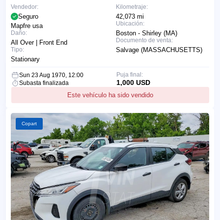
Vendedor:
Kilometraje:
Seguro
42,073 mi
Ubicación:
Mapfre usa
Daño:
Boston - Shirley (MA)
Documento de venta:
All Over | Front End
Tipo:
Salvage (MASSACHUSETTS)
Stationary
Puja final:
Sun 23 Aug 1970, 12:00
1,000 USD
Subasta finalizada
Este vehículo ha sido vendido
Copart