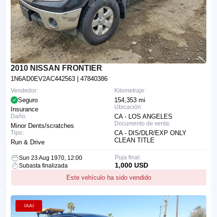
2010 NISSAN FRONTIER
1N6AD0EV2AC442563
| 47840386
Vendedor:
Kilometraje:
Seguro
154,353 mi
Ubicación:
Insurance
Daño:
CA - LOS ANGELES
Documento de venta:
Minor Dents/scratches
Tipo:
CA - DIS/DLR/EXP ONLY
CLEAN TITLE
Run & Drive
Puja final:
Sun 23 Aug 1970, 12:00
1,000 USD
Subasta finalizada
Este vehículo ha sido vendido
IAAI