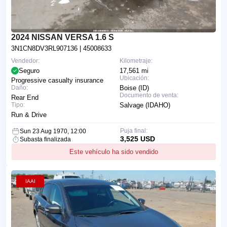
2024 NISSAN VERSA 1.6 S
3N1CN8DV3RL907136
| 45008633
Vendedor:
Kilometraje:
Seguro
17,561 mi
Ubicación:
Progressive casualty insurance
Daño:
Boise (ID)
Documento de venta:
Rear End
Tipo:
Salvage (IDAHO)
Run & Drive
Puja final:
Sun 23 Aug 1970, 12:00
3,525 USD
Subasta finalizada
Este vehículo ha sido vendido
IAAI