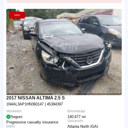
IAAI
2017 NISSAN ALTIMA 2.5 S
1N4AL3AP1HN360147
| 45394397
Vendedor:
Kilometraje:
Seguro
140,677 mi
Ubicación:
Progressive casualty insurance
Daño:
Atlanta North (GA)