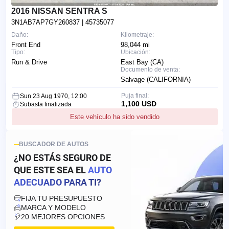
2016 NISSAN SENTRA S
3N1AB7AP7GY260837
| 45735077
Daño:
Kilometraje:
Front End
98,044 mi
Tipo:
Ubicación:
Run & Drive
East Bay (CA)
Documento de venta:
Salvage (CALIFORNIA)
Puja final:
Sun 23 Aug 1970, 12:00
1,100 USD
Subasta finalizada
Este vehículo ha sido vendido
BUSCADOR DE AUTOS
¿NO ESTÁS SEGURO DE
QUE ESTE SEA EL
AUTO
ADECUADO PARA TI?
FIJA TU PRESUPUESTO
MARCA Y MODELO
20 MEJORES OPCIONES