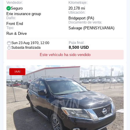
Vendedor:
Kilometraje:
Seguro
20,178 mi
Ubicación:
Erie insurance group
Daño:
Bridgeport (PA)
Documento de venta:
Front End
Tipo:
Salvage (PENNSYLVANIA)
Run & Drive
Puja final:
Sun 23 Aug 1970, 12:00
8,500 USD
Subasta finalizada
Este vehículo ha sido vendido
IAAI