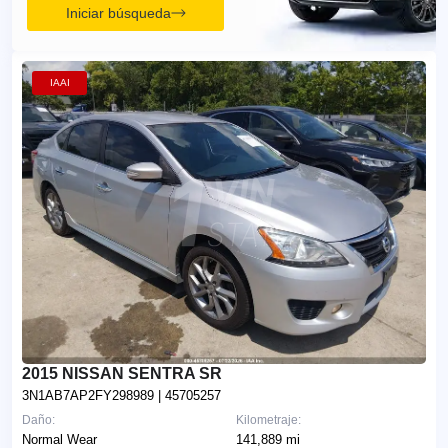
Iniciar búsqueda
IAAI
2015 NISSAN SENTRA SR
3N1AB7AP2FY298989
| 45705257
Daño:
Kilometraje:
Normal Wear
141,889 mi