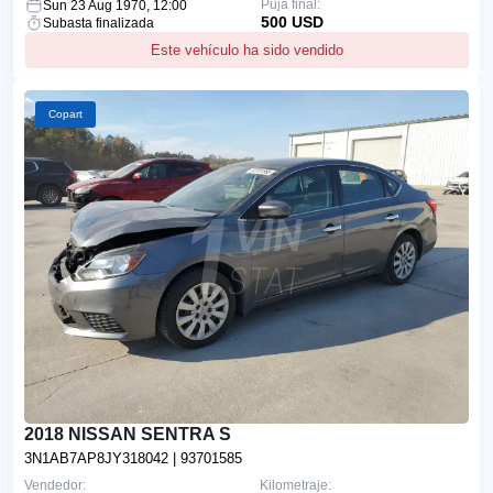
Puja final:
Sun 23 Aug 1970, 12:00
500 USD
Subasta finalizada
Este vehículo ha sido vendido
Copart
2018 NISSAN SENTRA S
3N1AB7AP8JY318042
| 93701585
Vendedor:
Kilometraje: