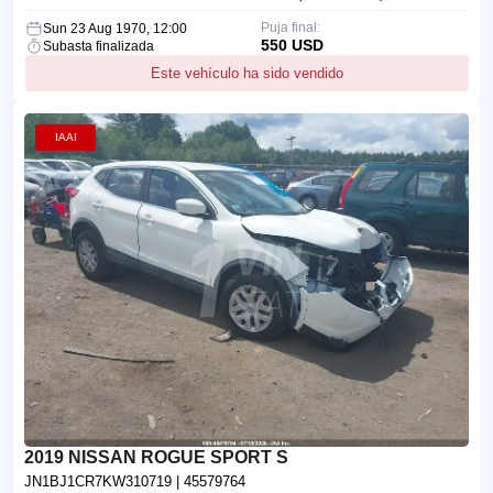
Puja final:
Sun 23 Aug 1970, 12:00
550 USD
Subasta finalizada
Este vehículo ha sido vendido
IAAI
2019 NISSAN ROGUE SPORT S
JN1BJ1CR7KW310719
| 45579764