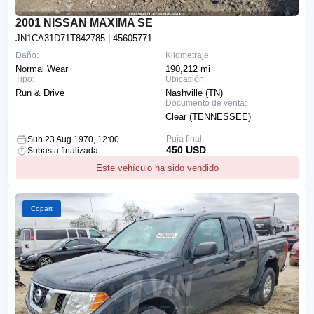
2001 NISSAN MAXIMA SE
JN1CA31D71T842785
| 45605771
Daño:
Kilometraje:
Normal Wear
190,212 mi
Tipo:
Ubicación:
Run & Drive
Nashville (TN)
Documento de venta:
Clear (TENNESSEE)
Puja final:
Sun 23 Aug 1970, 12:00
450 USD
Subasta finalizada
Este vehículo ha sido vendido
Copart