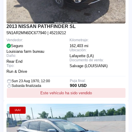
2013 NISSAN PATHFINDER SL
5N1AR2MN6DC677940
| 45219212
Vendedor:
Kilometraje:
Seguro
162,403 mi
Ubicación:
Louisiana farm bureau
Daño:
Lafayette (LA)
Documento de venta:
Rear End
Tipo:
Salvage (LOUISIANA)
Run & Drive
Puja final:
Sun 23 Aug 1970, 12:00
900 USD
Subasta finalizada
Este vehículo ha sido vendido
IAAI