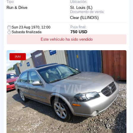
Tipo:
Ubicación:
Run & Drive
St. Louis (IL)
Documento de venta:
Clear (ILLINOIS)
Puja final:
Sun 23 Aug 1970, 12:00
750 USD
Subasta finalizada
Este vehículo ha sido vendido
IAAI