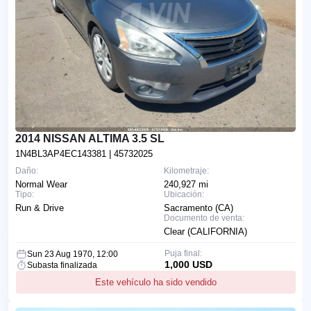
2014 NISSAN ALTIMA 3.5 SL
1N4BL3AP4EC143381
| 45732025
Daño:
Kilometraje:
Normal Wear
240,927 mi
Tipo:
Ubicación:
Run & Drive
Sacramento (CA)
Documento de venta:
Clear (CALIFORNIA)
Puja final:
Sun 23 Aug 1970, 12:00
1,000 USD
Subasta finalizada
Este vehículo ha sido vendido