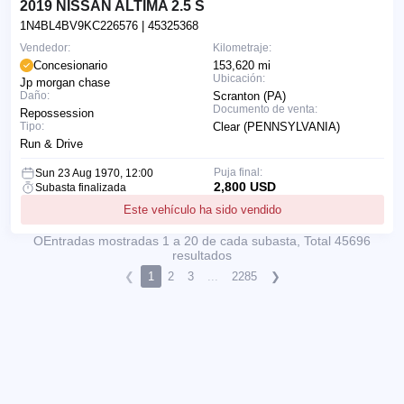
2019 NISSAN ALTIMA 2.5 S
1N4BL4BV9KC226576
| 45325368
Vendedor:
Kilometraje:
Concesionario
153,620 mi
Ubicación:
Jp morgan chase
Daño:
Scranton (PA)
Documento de venta:
Repossession
Tipo:
Clear (PENNSYLVANIA)
Run & Drive
Puja final:
Sun 23 Aug 1970, 12:00
2,800 USD
Subasta finalizada
Este vehículo ha sido vendido
ОEntradas mostradas 1 a 20 de cada subasta, Total 45696
resultados
❮
1
2
3
...
2285
❯