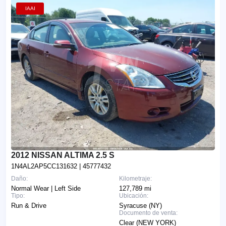
IAAI
2012 NISSAN ALTIMA 2.5 S
1N4AL2AP5CC131632
| 45777432
Daño:
Kilometraje:
Normal Wear | Left Side
127,789 mi
Tipo:
Ubicación:
Run & Drive
Syracuse (NY)
Documento de venta:
Clear (NEW YORK)