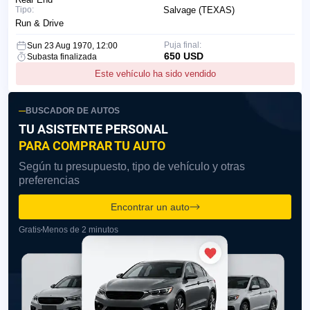
Tipo:
Salvage (TEXAS)
Run & Drive
Puja final:
Sun 23 Aug 1970, 12:00
650 USD
Subasta finalizada
Este vehículo ha sido vendido
BUSCADOR DE AUTOS
TU ASISTENTE PERSONAL
PARA COMPRAR TU AUTO
Según tu presupuesto, tipo de vehículo y otras
preferencias
Encontrar un auto
Gratis
Menos de 2 minutos