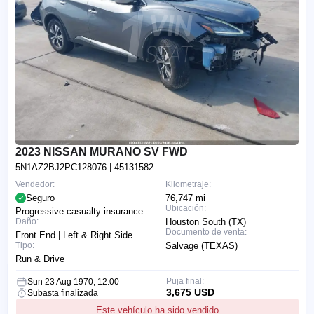
2023 NISSAN MURANO SV FWD
5N1AZ2BJ2PC128076
| 45131582
Vendedor:
Kilometraje:
Seguro
76,747 mi
Ubicación:
Progressive casualty insurance
Daño:
Houston South (TX)
Documento de venta:
Front End | Left & Right Side
Tipo:
Salvage (TEXAS)
Run & Drive
Puja final:
Sun 23 Aug 1970, 12:00
3,675 USD
Subasta finalizada
Este vehículo ha sido vendido