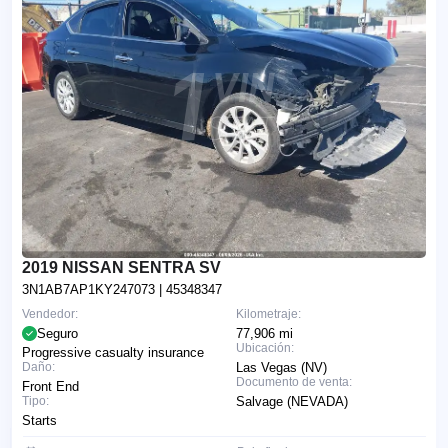
2019 NISSAN SENTRA SV
3N1AB7AP1KY247073
| 45348347
Vendedor:
Kilometraje:
Seguro
77,906 mi
Ubicación:
Progressive casualty insurance
Daño:
Las Vegas (NV)
Documento de venta:
Front End
Tipo:
Salvage (NEVADA)
Starts