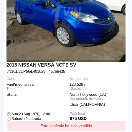
2016 NISSAN VERSA NOTE SV
3N1CE2CP5GL403829
| 45766435
Daño:
Kilometraje:
Fuel/mechanical
123,528 mi
Tipo:
Ubicación:
Starts
North Hollywood (CA)
Documento de venta:
Clear (CALIFORNIA)
Puja final:
Sun 23 Aug 1970, 12:00
975 USD
Subasta finalizada
Este vehículo ha sido vendido