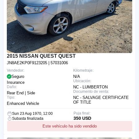
2015 NISSAN QUEST QUEST
JN8AE2KP0F9123205
| 57031006
Vendedor:
Kilometraje:
Seguro
N/A
Ubicación:
Insurance
Daño:
NC - LUMBERTON
Documento de venta:
Rear End | Side
Tipo:
NC - SALVAGE CERTIFICATE
OF TITLE
Enhanced Vehicle
Puja final:
Sun 23 Aug 1970, 12:00
350 USD
Subasta finalizada
Este vehículo ha sido vendido