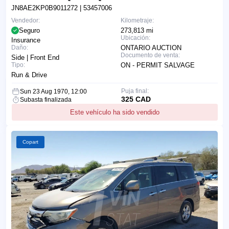
JN8AE2KP0B9011272
| 53457006
Vendedor:
Kilometraje:
Seguro
273,813 mi
Ubicación:
Insurance
Daño:
ONTARIO AUCTION
Documento de venta:
Side | Front End
Tipo:
ON - PERMIT SALVAGE
Run & Drive
Puja final:
Sun 23 Aug 1970, 12:00
325 CAD
Subasta finalizada
Este vehículo ha sido vendido
Copart