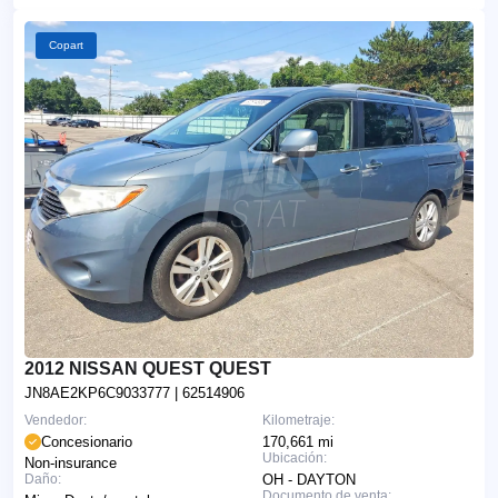
Copart
2012 NISSAN QUEST QUEST
JN8AE2KP6C9033777
| 62514906
Vendedor:
Kilometraje:
Concesionario
170,661 mi
Ubicación:
Non-insurance
Daño:
OH - DAYTON
Documento de venta: