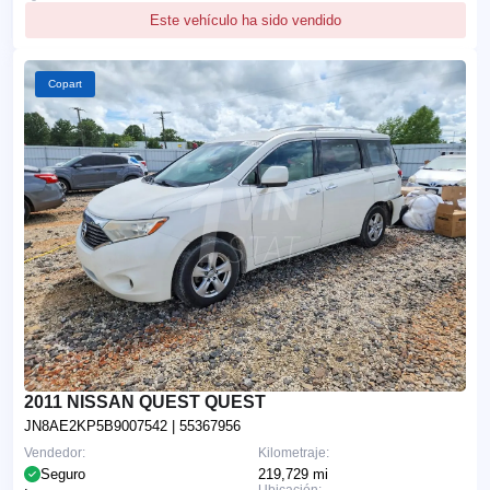
Este vehículo ha sido vendido
Copart
2011 NISSAN QUEST QUEST
JN8AE2KP5B9007542
| 55367956
Vendedor:
Kilometraje:
Seguro
219,729 mi
Ubicación: