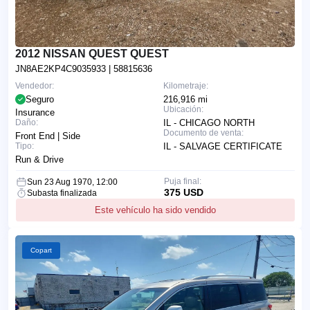
2012 NISSAN QUEST QUEST
JN8AE2KP4C9035933
| 58815636
Vendedor:
Kilometraje:
Seguro
216,916 mi
Ubicación:
Insurance
Daño:
IL - CHICAGO NORTH
Documento de venta:
Front End | Side
Tipo:
IL - SALVAGE CERTIFICATE
Run & Drive
Puja final:
Sun 23 Aug 1970, 12:00
375 USD
Subasta finalizada
Este vehículo ha sido vendido
Copart