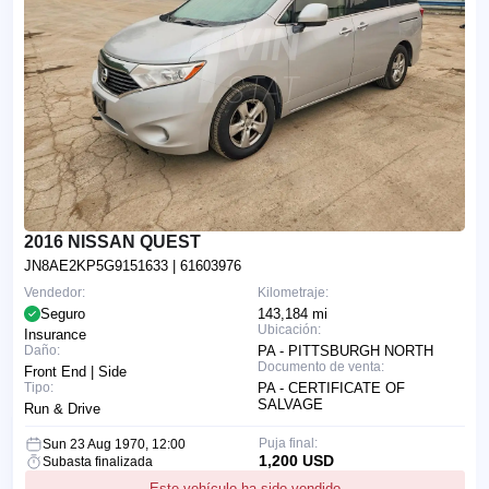
2016 NISSAN QUEST
JN8AE2KP5G9151633
| 61603976
Vendedor:
Kilometraje:
Seguro
143,184 mi
Ubicación:
Insurance
Daño:
PA - PITTSBURGH NORTH
Documento de venta:
Front End | Side
Tipo:
PA - CERTIFICATE OF
SALVAGE
Run & Drive
Puja final:
Sun 23 Aug 1970, 12:00
1,200 USD
Subasta finalizada
Este vehículo ha sido vendido