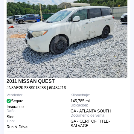
2011 NISSAN QUEST
JN8AE2KP3B9013288
| 60484216
Vendedor:
Kilometraje:
Seguro
145,785 mi
Ubicación:
Insurance
Daño:
GA - ATLANTA SOUTH
Documento de venta:
Side
Tipo:
GA - CERT OF TITLE-
SALVAGE
Run & Drive