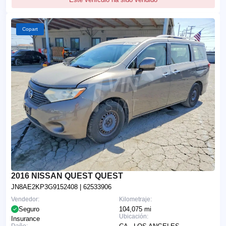
Copart
2016 NISSAN QUEST QUEST
JN8AE2KP3G9152408
| 62533906
Vendedor:
Kilometraje:
Seguro
104,075 mi
Ubicación:
Insurance