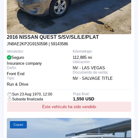
2016 NISSAN QUEST S/SV/SL/LE/PLAT
JN8AE2KP2G9150598
| 59143586
Vendedor:
Kilometraje:
Seguro
112,885 mi
Ubicación:
Insurance company
Daño:
NV - LAS VEGAS
Documento de venta:
Front End
Tipo:
NV - SALVAGE TITLE
Run & Drive
Puja final:
Sun 23 Aug 1970, 12:00
1,550 USD
Subasta finalizada
Este vehículo ha sido vendido
Copart