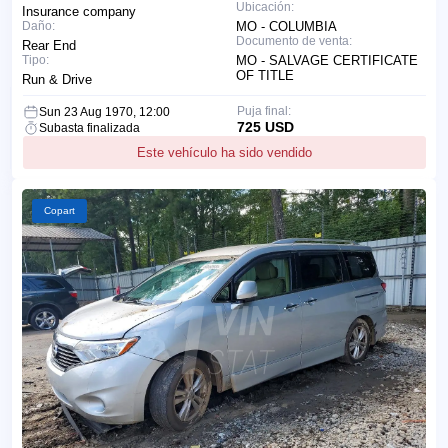
Ubicación:
Insurance company
Daño:
MO - COLUMBIA
Documento de venta:
Rear End
Tipo:
MO - SALVAGE CERTIFICATE
OF TITLE
Run & Drive
Puja final:
Sun 23 Aug 1970, 12:00
725 USD
Subasta finalizada
Este vehículo ha sido vendido
Copart