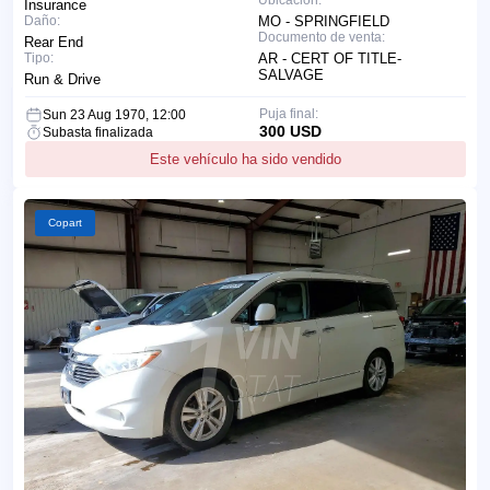
Insurance
Daño:
MO - SPRINGFIELD
Documento de venta:
Rear End
Tipo:
AR - CERT OF TITLE-
SALVAGE
Run & Drive
Puja final:
Sun 23 Aug 1970, 12:00
300 USD
Subasta finalizada
Este vehículo ha sido vendido
Copart