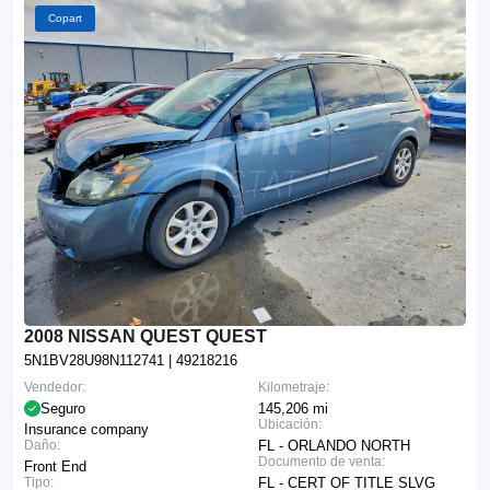
Copart
2008 NISSAN QUEST QUEST
5N1BV28U98N112741
| 49218216
Vendedor:
Kilometraje:
Seguro
145,206 mi
Ubicación:
Insurance company
Daño:
FL - ORLANDO NORTH
Documento de venta:
Front End
Tipo:
FL - CERT OF TITLE SLVG