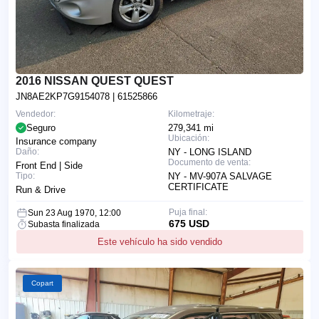
2016 NISSAN QUEST QUEST
JN8AE2KP7G9154078
| 61525866
Vendedor:
Kilometraje:
Seguro
279,341 mi
Ubicación:
Insurance company
Daño:
NY - LONG ISLAND
Documento de venta:
Front End | Side
Tipo:
NY - MV-907A SALVAGE
CERTIFICATE
Run & Drive
Puja final:
Sun 23 Aug 1970, 12:00
675 USD
Subasta finalizada
Este vehículo ha sido vendido
Copart