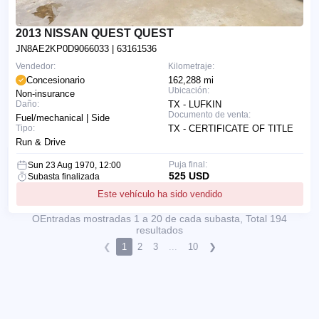
2013 NISSAN QUEST QUEST
JN8AE2KP0D9066033
| 63161536
Vendedor:
Kilometraje:
Concesionario
162,288 mi
Ubicación:
Non-insurance
Daño:
TX - LUFKIN
Documento de venta:
Fuel/mechanical | Side
Tipo:
TX - CERTIFICATE OF TITLE
Run & Drive
Puja final:
Sun 23 Aug 1970, 12:00
525 USD
Subasta finalizada
Este vehículo ha sido vendido
ОEntradas mostradas 1 a 20 de cada subasta, Total 194
resultados
❮
1
2
3
...
10
❯