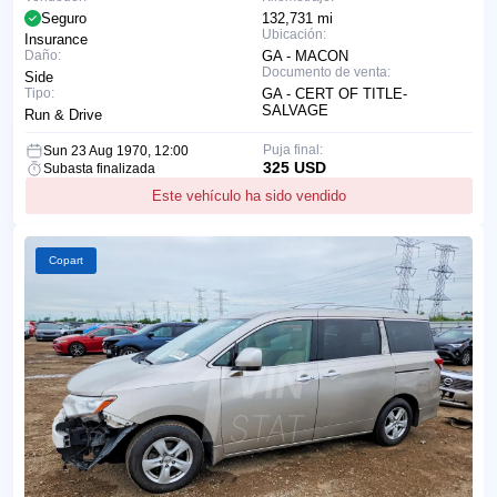
Seguro
132,731 mi
Ubicación:
Insurance
Daño:
GA - MACON
Documento de venta:
Side
Tipo:
GA - CERT OF TITLE-
SALVAGE
Run & Drive
Puja final:
Sun 23 Aug 1970, 12:00
325 USD
Subasta finalizada
Este vehículo ha sido vendido
Copart