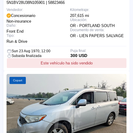
5N1BV28U38N105901
| 58823466
Vendedor:
Kilometraje:
Concesionario
207,615 mi
Ubicación:
Non-insurance
Daño:
OR - PORTLAND SOUTH
Documento de venta:
Front End
Tipo:
OR - LIEN PAPERS SALVAGE
Run & Drive
Puja final:
Sun 23 Aug 1970, 12:00
300 USD
Subasta finalizada
Este vehículo ha sido vendido
Copart