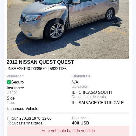
2012 NISSAN QUEST QUEST
JN8AE2KP3C9039679
| 59321136
Vendedor:
Kilometraje:
Seguro
N/A
Ubicación:
Insurance
Daño:
IL - CHICAGO SOUTH
Documento de venta:
Side
Tipo:
IL - SALVAGE CERTIFICATE
Enhanced Vehicle
Puja final:
Sun 23 Aug 1970, 12:00
400 USD
Subasta finalizada
Este vehículo ha sido vendido