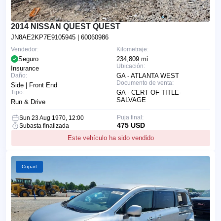
2014 NISSAN QUEST QUEST
JN8AE2KP7E9105945
| 60060986
Vendedor:
Kilometraje:
Seguro
234,809 mi
Ubicación:
Insurance
Daño:
GA - ATLANTA WEST
Documento de venta:
Side | Front End
Tipo:
GA - CERT OF TITLE-
SALVAGE
Run & Drive
Puja final:
Sun 23 Aug 1970, 12:00
475 USD
Subasta finalizada
Este vehículo ha sido vendido
Copart