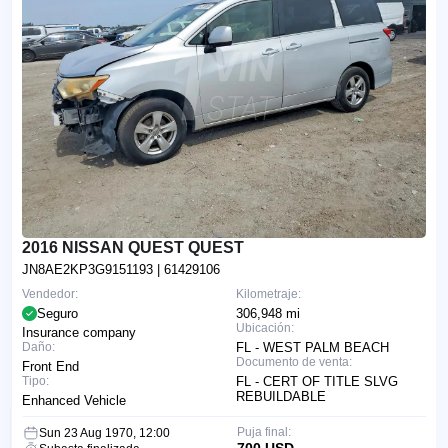
2016 NISSAN QUEST QUEST
JN8AE2KP3G9151193
| 61429106
Vendedor:
Kilometraje:
Seguro
306,948 mi
Ubicación:
Insurance company
Daño:
FL - WEST PALM BEACH
Documento de venta:
Front End
Tipo:
FL - CERT OF TITLE SLVG
REBUILDABLE
Enhanced Vehicle
Puja final:
Sun 23 Aug 1970, 12:00
700 USD