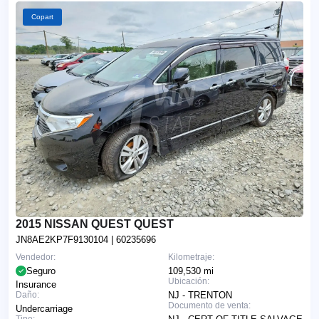
Copart
2015 NISSAN QUEST QUEST
JN8AE2KP7F9130104
| 60235696
Vendedor:
Kilometraje:
Seguro
109,530 mi
Ubicación:
Insurance
Daño:
NJ - TRENTON
Documento de venta:
Undercarriage
Tipo: