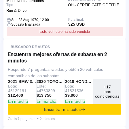
Minor Dents/scratches
Tipo:
OH - CERTIFICATE OF TITLE
Run & Drive
Puja final:
Sun 23 Aug 1970, 12:00
325 USD
Subasta finalizada
Este vehículo ha sido vendido
BUSCADOR DE AUTOS
Encuentra mejores ofertas
de subasta en 2
minutos
Responde 7 preguntas rápidas y obtén 20 vehículos
compatibles de las subastas
IAAI
RECOMENDADO
2021 BMW 330I
IAAI
2020 TOYOTA RAV4
Copart
2019 HONDA ACCORD
Lote:
Lote:
Lote:
+17
45129191
44760899
41821536
más
$12,400
$13,750
$9,900
coincidencias
En marcha
En marcha
En marcha
Encontrar mis autos
Gratis
7 preguntas
~ 2 minutos