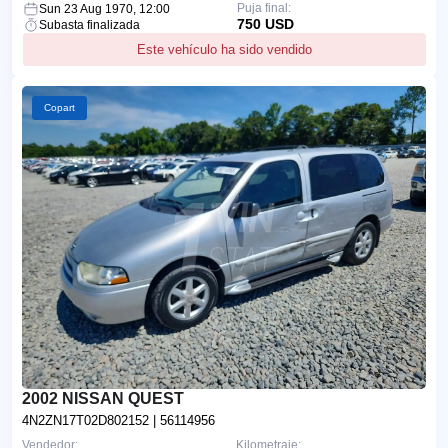
Puja final:
Sun 23 Aug 1970, 12:00
750 USD
Subasta finalizada
Este vehículo ha sido vendido
Copart
2002 NISSAN QUEST
4N2ZN17T02D802152
| 56114956
Vendedor:
Kilometraje: