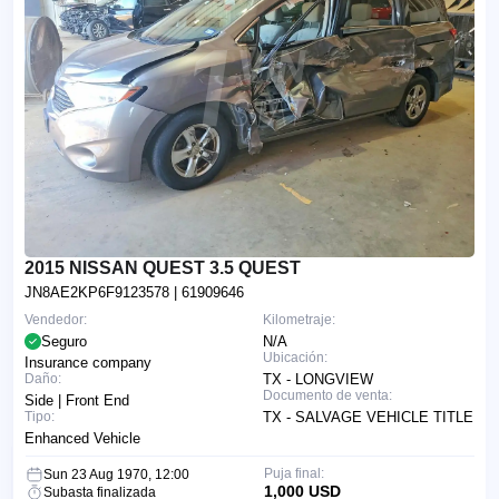
2015 NISSAN QUEST 3.5 QUEST
JN8AE2KP6F9123578
| 61909646
Vendedor:
Kilometraje:
Seguro
N/A
Ubicación:
Insurance company
Daño:
TX - LONGVIEW
Documento de venta:
Side | Front End
Tipo:
TX - SALVAGE VEHICLE TITLE
Enhanced Vehicle
Puja final:
Sun 23 Aug 1970, 12:00
1,000 USD
Subasta finalizada