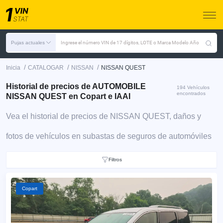
Pujas actuales
Ingrese el número VIN de 17 dígitos, LOTE o Marca Modelo Año
/
/
/
Inicia
CATALOGAR
NISSAN
NISSAN QUEST
Historial de precios de AUTOMOBILE
194 Vehículos
encontrados
NISSAN QUEST en Copart e IAAI
Vea el historial de precios de NISSAN QUEST, daños y
fotos de vehículos en subastas de seguros de automóviles
Filtros
Copart