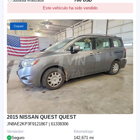
Subasta finalizada
Este vehículo ha sido vendido
Copart
2015 NISSAN QUEST QUEST
JN8AE2KP3F9121867
| 61338306
Vendedor:
Kilometraje:
Seguro
142,671 mi