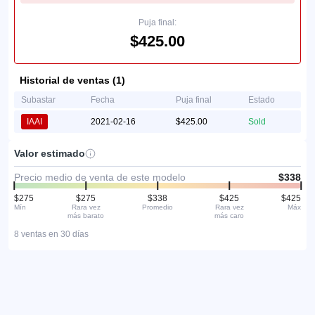
Puja final:
$425.00
Historial de ventas (1)
Subastar
Fecha
Puja final
Estado
IAAI
2021-02-16
$425.00
Sold
Valor estimado
Precio medio de venta de este modelo
$338
$275
$275
$338
$425
$425
Mín
Rara vez
Promedio
Rara vez
Máx
más barato
más caro
8 ventas en 30 días