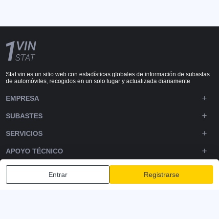
Stat.vin es un sitio web con estadísticas globales de información de subastas
de automóviles, recogidos en un solo lugar y actualizada diariamente
EMPRESA
SUBASTES
SERVICIOS
APOYO TÉCNICO
DOWNLOADS
Entrar
Registrarse
SÍGUENOS
Política de privacidad
Términos y condiciones
Términos de servicio