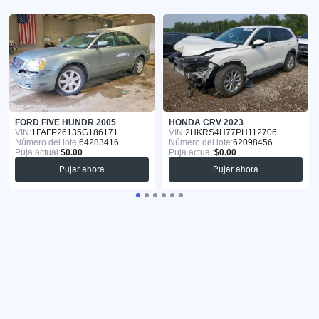
FORD FIVE HUNDR 2005
HONDA CRV 2023
VIN:
1FAFP26135G186171
VIN:
2HKRS4H77PH112706
Número del lote:
64283416
Número del lote:
62098456
Puja actual:
$0.00
Puja actual:
$0.00
Pujar ahora
Pujar ahora