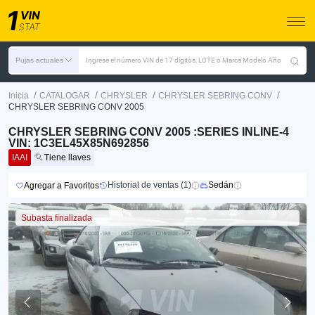
Pujas actuales
Ingrese el número VIN de 17 dígitos, LOTE o Marca Modelo Año
/
/
/
/
Inicia
CATALOGAR
CHRYSLER
CHRYSLER SEBRING CONV
CHRYSLER SEBRING CONV 2005
CHRYSLER SEBRING CONV 2005 :SERIES INLINE-4
VIN: 1C3EL45X85N692856
IAAI
Tiene llaves
Historial de ventas (1)
Sedán
Agregar a Favoritos
Subasta finalizada