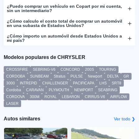
¿Puedo comprar un vehículo en Copart por mi cuenta,
sin un intermediario?
¿Cómo calculo el costo total de comprar un automóvil
en una subasta de Estados Unidos?
¿Cómo importo un automóvil desde Estados Unidos a
mi país?
Modelos populares de CHRYSLER
CROSSFIRE
SEBRING-V6
CONCORD
200S
TOURING
CORDOBA
SUNBEAM
Stratus
PULSE
Newport
DELTA
GR
3000
INTREPID
CHALLENGER
PACIFICAPA
LHS
SRT8
Cordoba
CARAVAN
PLYMOUTH
NEWPORT
SEABRING
CORDOVA
300M
ROYAL
LEBARON
CIRRUS-V6
AIRFLOW
LASER
Autos similares
Ver todo ❯