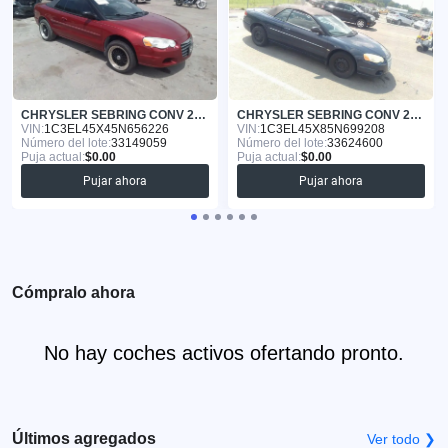
CHRYSLER SEBRING CONV 2005
CHRYSLER SEBRING CONV 2005
VIN:
1C3EL45X45N656226
VIN:
1C3EL45X85N699208
Número del lote:
33149059
Número del lote:
33624600
Puja actual:
$0.00
Puja actual:
$0.00
Pujar ahora
Pujar ahora
Cómpralo ahora
No hay coches activos ofertando pronto.
Últimos agregados
Ver todo ❯