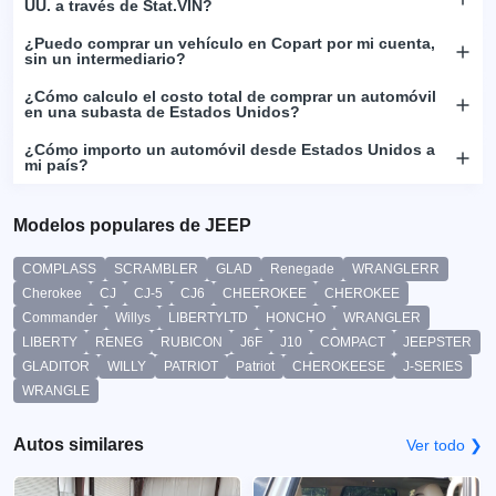
UU. a través de Stat.VIN?
¿Puedo comprar un vehículo en Copart por mi cuenta,
sin un intermediario?
¿Cómo calculo el costo total de comprar un automóvil
en una subasta de Estados Unidos?
¿Cómo importo un automóvil desde Estados Unidos a
mi país?
Modelos populares de JEEP
COMPLASS
SCRAMBLER
GLAD
Renegade
WRANGLERR
Cherokee
CJ
CJ-5
CJ6
CHEEROKEE
CHEROKEE
Commander
Willys
LIBERTYLTD
HONCHO
WRANGLER
LIBERTY
RENEG
RUBICON
J6F
J10
COMPACT
JEEPSTER
GLADITOR
WILLY
PATRIOT
Patriot
CHEROKEESE
J-SERIES
WRANGLE
Autos similares
Ver todo ❯