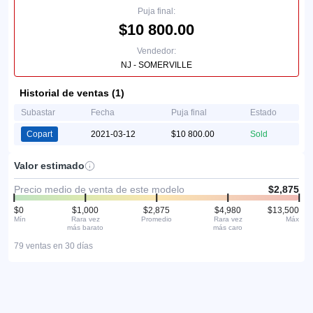
Puja final:
$10 800.00
Vendedor:
NJ - SOMERVILLE
Historial de ventas (1)
Subastar
Fecha
Puja final
Estado
Copart
2021-03-12
$10 800.00
Sold
Valor estimado
Precio medio de venta de este modelo
$2,875
$0
$1,000
$2,875
$4,980
$13,500
Mín
Rara vez
Promedio
Rara vez
Máx
más barato
más caro
79 ventas en 30 días