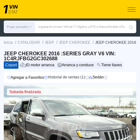
Pujas actuales
Ingrese el número VIN de 17 dígitos, LOTE o Marca Modelo Año
/
/
/
/
Inicia
CATALOGAR
JEEP
JEEP CHEROKEE
JEEP CHEROKEE 2016
JEEP CHEROKEE 2016 :SERIES GRAY V6 VIN:
1C4RJFBG2GC302688
Copart
El motor arranca
Arranca y conduce
Tiene llaves
Historial de ventas (1)
Sedán
Agregar a Favoritos
Subasta finalizada