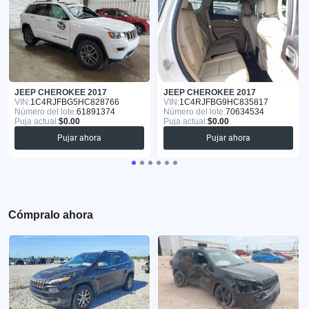
JEEP CHEROKEE 2017
JEEP CHEROKEE 2017
VIN:
1C4RJFBG5HC828766
VIN:
1C4RJFBG9HC835817
Número del lote:
61891374
Número del lote:
70634534
Puja actual:
$0.00
Puja actual:
$0.00
Pujar ahora
Pujar ahora
Cómpralo ahora