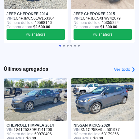
JEEP CHEROKEE 2014
JEEP CHEROKEE 2015
VIN:
1C4PJMCS5EW153364
VIN:
1C4PJLCSXFW742079
Número del lote:
49568146
Número del lote:
45355224
Comprar ahora:
$2 600.00
Comprar ahora:
$1 300.00
Pujar ahora
Pujar ahora
Últimos agregados
Ver todo ❯
CHEVROLET IMPALA 2014
NISSAN KICKS 2020
VIN:
1G1125S39EU141208
VIN:
3N1CP5BV9LL501977
Número del lote:
60970406
Número del lote:
63179356
Puja actual:
$0.00
Puja actual:
$0.00