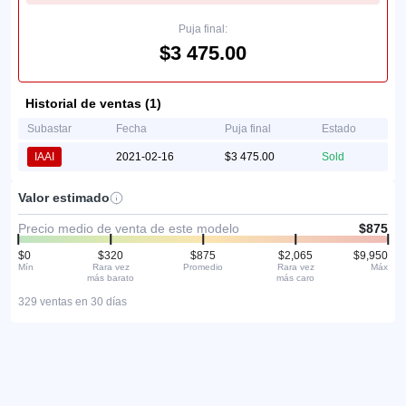
Puja final:
$3 475.00
Historial de ventas (1)
Subastar
Fecha
Puja final
Estado
IAAI
2021-02-16
$3 475.00
Sold
Valor estimado
Precio medio de venta de este modelo
$875
$0
$320
$875
$2,065
$9,950
Mín
Rara vez
Promedio
Rara vez
Máx
más barato
más caro
329 ventas en 30 días