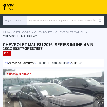
Pujas actuales
Ingrese el número VIN de 17 dígitos, LOTE o Marca Modelo Año
/
/
/
/
Inicia
CATALOGAR
CHEVROLET
CHEVROLET MALIBU
CHEVROLET MALIBU 2016
CHEVROLET MALIBU 2016 :SERIES INLINE-4 VIN:
1G1ZE5ST7GF337987
IAAI
Historial de ventas (1)
Sedán
Agregar a Favoritos
Subasta finalizada