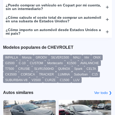
¿Puedo comprar un vehículo en Copart por mi cuenta,
sin un intermediario?
¿Cómo calculo el costo total de comprar un automóvil
en una subasta de Estados Unidos?
¿Cómo importo un automóvil desde Estados Unidos a
mi país?
Modelos populares de CHEVROLET
IMPALLA
Monza
GROOV
SILVER1500
MALI
hhr
ONIX
G3500
C-10
CUSTOM
Montecarlo
K1500
AVALANCHE
T7500
CRUSIE
SLVR1500HD
QUINOX
Spark
CELTA
CK3500
CORSICA
TRACKER
LUMINA
Suburban
C15
SUBURBAN-V8
V3500
CURZE
C1500
LUV
Autos similares
Ver todo ❯