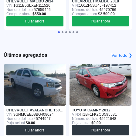
CHEVROLET MALIBU 2014
CHEVROLET MALIBU 2018
VIN:
1G11B5SLXEF111526
VIN:
1G1ZF5SU4JF197412
Número del lote:
57659446
Número del lote:
45970796
Comprar ahora:
$550.00
Comprar ahora:
$2 500.00
Pujar ahora
Pujar ahora
Últimos agregados
Ver todo ❯
CHEVROLET AVALANCHE 1500 2011
TOYOTA CAMRY 2012
VIN:
3GNMCEE08BG408024
VIN:
4T1BF1FK2CU595531
Número del lote:
45744947
Número del lote:
45621648
Puja actual:
$0.00
Puja actual:
$0.00
Pujar ahora
Pujar ahora