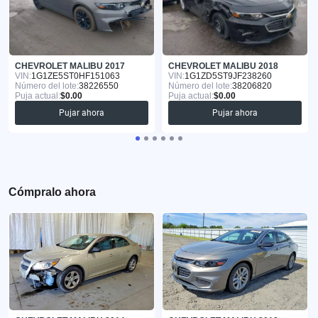
CHEVROLET MALIBU 2017
CHEVROLET MALIBU 2018
VIN:
1G1ZE5ST0HF151063
VIN:
1G1ZD5ST9JF238260
Número del lote:
38226550
Número del lote:
38206820
Puja actual:
$0.00
Puja actual:
$0.00
Pujar ahora
Pujar ahora
Cómpralo ahora