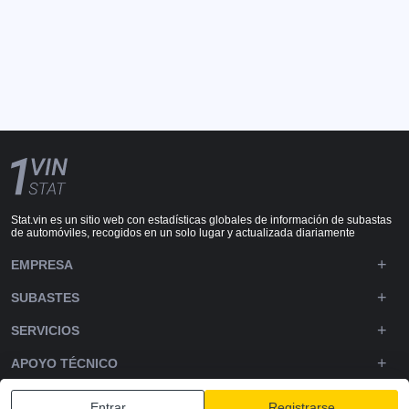
Stat.vin es un sitio web con estadísticas globales de información de subastas
de automóviles, recogidos en un solo lugar y actualizada diariamente
EMPRESA
SUBASTES
SERVICIOS
APOYO TÉCNICO
DOWNLOADS
Entrar
Registrarse