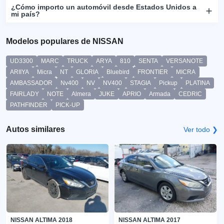
¿Cómo importo un automóvil desde Estados Unidos a
mi país?
Modelos populares de NISSAN
UD3300
MARC
TRUCK
ARYA
810
SENTA
VERSANOTE
ARIIYA
Micra
NT
GLORIA
Bluebird
FRONTIER
MICRA
AMBASSADOR
Nv400
NV
NV400
STAGIA
Pickup
PLATINA
FAIRLADY
NOTE
Almera
JUKE
APRIO
Armada
CEDRIC
PATHFINDER
PICK-UP
Autos similares
Ver todo ❯
NISSAN ALTIMA 2018
NISSAN ALTIMA 2017