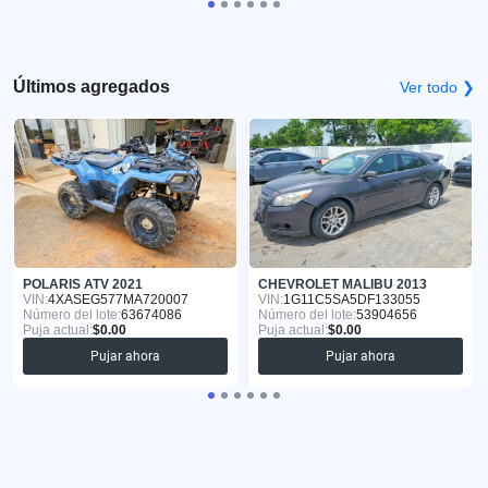
Últimos agregados
Ver todo ❯
POLARIS ATV 2021
CHEVROLET MALIBU 2013
VIN:
4XASEG577MA720007
VIN:
1G11C5SA5DF133055
Número del lote:
63674086
Número del lote:
53904656
Puja actual:
$0.00
Puja actual:
$0.00
Pujar ahora
Pujar ahora