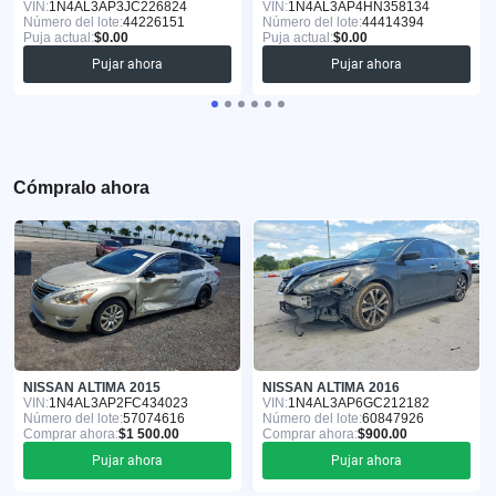
VIN:
1N4AL3AP3JC226824
VIN:
1N4AL3AP4HN358134
Número del lote:
44226151
Número del lote:
44414394
Puja actual:
$0.00
Puja actual:
$0.00
Pujar ahora
Pujar ahora
Cómpralo ahora
NISSAN ALTIMA 2015
NISSAN ALTIMA 2016
VIN:
1N4AL3AP2FC434023
VIN:
1N4AL3AP6GC212182
Número del lote:
57074616
Número del lote:
60847926
Comprar ahora:
$1 500.00
Comprar ahora:
$900.00
Pujar ahora
Pujar ahora