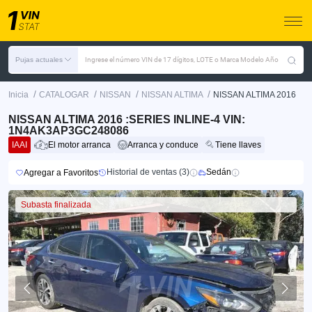
Pujas actuales
Ingrese el número VIN de 17 dígitos, LOTE o Marca Modelo Año
/
/
/
/
Inicia
CATALOGAR
NISSAN
NISSAN ALTIMA
NISSAN ALTIMA 2016
NISSAN ALTIMA 2016 :SERIES INLINE-4 VIN:
1N4AK3AP3GC248086
IAAI
El motor arranca
Arranca y conduce
Tiene llaves
Historial de ventas (3)
Sedán
Agregar a Favoritos
Subasta finalizada