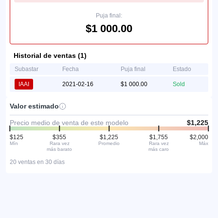
Puja final:
$1 000.00
Historial de ventas (1)
Subastar
Fecha
Puja final
Estado
IAAI
2021-02-16
$1 000.00
Sold
Valor estimado
Precio medio de venta de este modelo
$1,225
$125
$355
$1,225
$1,755
$2,000
Mín
Rara vez
Promedio
Rara vez
Máx
más barato
más caro
20 ventas en 30 días