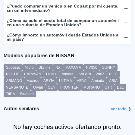
¿Puedo comprar un vehículo en Copart por mi cuenta,
sin un intermediario?
¿Cómo calculo el costo total de comprar un automóvil
en una subasta de Estados Unidos?
¿Cómo importo un automóvil desde Estados Unidos a
mi país?
Modelos populares de NISSAN
Success
Micro
Skyline
NX
MAXAMA
NV350
SUNNY
ROGUE
CARAVAN
HOMY
Almera
SAFARI
280Z
PL01
ARMADO
Axxess
ARYIA
ULTIMA
ARYA
Armada
ARIA
VERSANOTE
Urvan
SEN
FRONITER
MURANO
GTR
D21
TIIDA
Bluebird
Autos similares
Ver todo ❯
No hay coches activos ofertando pronto.