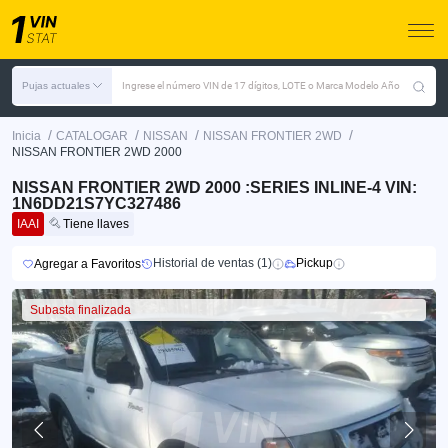
Pujas actuales
Ingrese el número VIN de 17 dígitos, LOTE o Marca Modelo Año
/
/
/
/
Inicia
CATALOGAR
NISSAN
NISSAN FRONTIER 2WD
NISSAN FRONTIER 2WD 2000
NISSAN FRONTIER 2WD 2000 :SERIES INLINE-4 VIN:
1N6DD21S7YC327486
IAAI
Tiene llaves
Historial de ventas (1)
Pickup
Agregar a Favoritos
Subasta finalizada