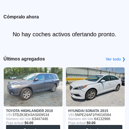
Cómpralo ahora
No hay coches activos ofertando pronto.
Últimos agregados
Ver todo ❯
TOYOTA HIGHLANDER 2010
HYUNDAI SONATA 2015
VIN:
5TDZK3EH3AS009534
VIN:
5NPE24AF1FH016584
Número del lote:
63447446
Número del lote:
64132966
Puja actual:
$0.00
Puja actual:
$0.00