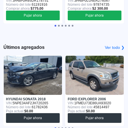
VIN:
3FA6P0H95DR178751
VIN:
3FA6P0LU4ER276067
Número del lote:
61191916
Número del lote:
97874735
Comprar ahora:
$775.00
Comprar ahora:
$2 300.00
Pujar ahora
Pujar ahora
Últimos agregados
Ver todo ❯
HYUNDAI SONATA 2018
FORD EXPLORER 2006
VIN:
5NPE34AF2JH720265
VIN:
1FMEU73E86UA93020
Número del lote:
61782436
Número del lote:
45814497
Puja actual:
$0.00
Puja actual:
$0.00
Pujar ahora
Pujar ahora