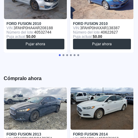
FORD FUSION 2010
FORD FUSION 2010
VIN:
3FAHP0HA4AR208188
VIN:
3FAHP0HAXAR138387
Número del lote:
40532744
Número del lote:
40622627
Puja actual:
$0.00
Puja actual:
$0.00
Pujar ahora
Pujar ahora
Cómpralo ahora
FORD FUSION 2013
FORD FUSION 2014