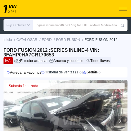
Pujas actuales
Ingrese el número VIN de 17 dígitos, LOTE o Marca Modelo Año
/
/
/
/
Inicia
CATALOGAR
FORD
FORD FUSION
FORD FUSION 2012
FORD FUSION 2012 :SERIES INLINE-4 VIN:
3FAHP0HA7CR170653
IAAI
El motor arranca
Arranca y conduce
Tiene llaves
Historial de ventas (1)
Sedán
Agregar a Favoritos
Subasta finalizada