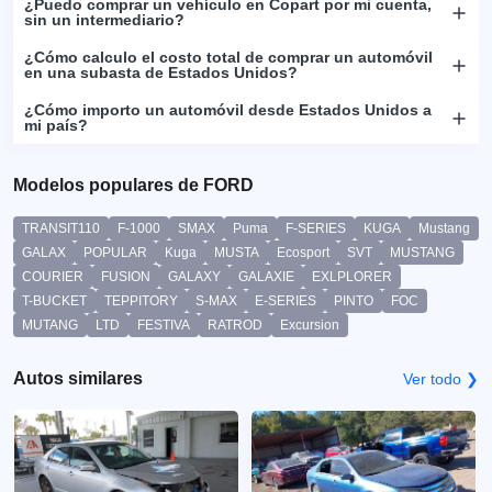
¿Puedo comprar un vehículo en Copart por mi cuenta,
sin un intermediario?
¿Cómo calculo el costo total de comprar un automóvil
en una subasta de Estados Unidos?
¿Cómo importo un automóvil desde Estados Unidos a
mi país?
Modelos populares de FORD
TRANSIT110
F-1000
SMAX
Puma
F-SERIES
KUGA
Mustang
GALAX
POPULAR
Kuga
MUSTA
Ecosport
SVT
MUSTANG
COURIER
FUSION
GALAXY
GALAXIE
EXLPLORER
T-BUCKET
TEPPITORY
S-MAX
E-SERIES
PINTO
FOC
MUTANG
LTD
FESTIVA
RATROD
Excursion
Autos similares
Ver todo ❯