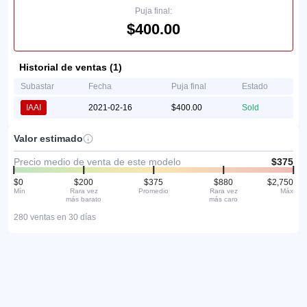
Puja final:
$400.00
Historial de ventas (1)
Subastar
Fecha
Puja final
Estado
IAAI
2021-02-16
$400.00
Sold
Valor estimado
Precio medio de venta de este modelo
$375
$0
$200
$375
$880
$2,750
Mín
Rara vez
Promedio
Rara vez
Máx
más barato
más caro
280 ventas en 30 días