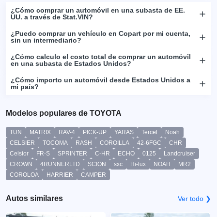
¿Cómo comprar un automóvil en una subasta de EE.
UU. a través de Stat.VIN?
¿Puedo comprar un vehículo en Copart por mi cuenta,
sin un intermediario?
¿Cómo calculo el costo total de comprar un automóvil
en una subasta de Estados Unidos?
¿Cómo importo un automóvil desde Estados Unidos a
mi país?
Modelos populares de TOYOTA
TUN
MATRIX
RAV-4
PICK-UP
YARAS
Tercel
Noah
CELSIER
TOCOMA
RASH
COROILLA
42-6FGC
CHR
Celsior
FR-S
SPRINTER
C-HR
ECHO
0125
Landcruiser
CROWN
4RUNNERLTD
SCION
sxc
Hi-lux
NOAH
MR2
COROLOA
HARRIER
CAMPER
Autos similares
Ver todo ❯