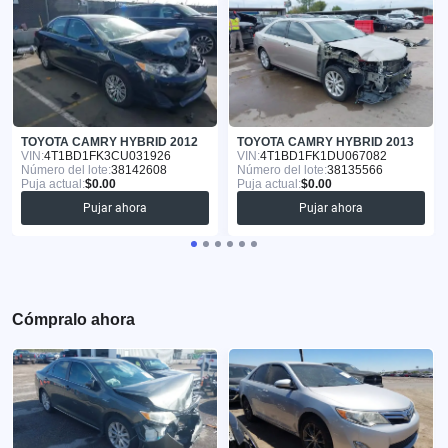
TOYOTA CAMRY HYBRID 2012
TOYOTA CAMRY HYBRID 2013
VIN:
4T1BD1FK3CU031926
VIN:
4T1BD1FK1DU067082
Número del lote:
38142608
Número del lote:
38135566
Puja actual:
$0.00
Puja actual:
$0.00
Pujar ahora
Pujar ahora
Cómpralo ahora