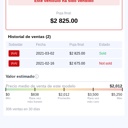
Este vehículo ha sido vendido
Puja final:
$2 825.00
Historial de ventas (2)
Subastar
Fecha
Puja final
Estado
IAAI
2021-03-02
$2 825.00
Sold
IAAI
2021-02-16
$2 675.00
Not sold
Valor estimado
Precio medio de venta de este modelo
$2,012
$0
$838
$2,012
$3,500
$5,250
Mín
Rara vez
Promedio
Rara vez
Máx
más barato
más caro
306 ventas en 30 días