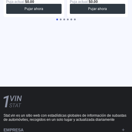
Puja actual:
$0.00
Puja actual:
$0.00
Pujar ahora
Pujar ahora
Stat.vin es un sitio web con estadísticas globales de información de subastas
de automóviles, recogidos en un solo lugar y actualizada diariamente
EMPRESA