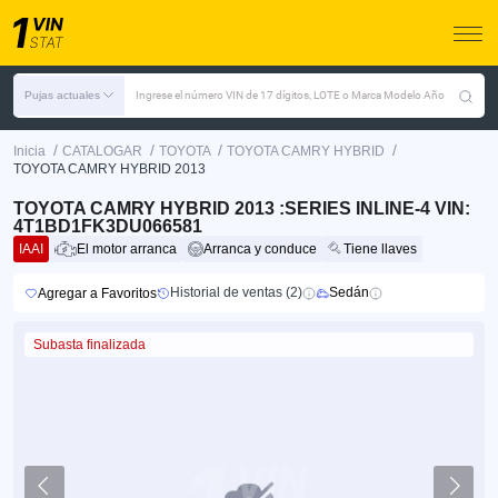
Pujas actuales
Ingrese el número VIN de 17 dígitos, LOTE o Marca Modelo Año
/
/
/
/
Inicia
CATALOGAR
TOYOTA
TOYOTA CAMRY HYBRID
TOYOTA CAMRY HYBRID 2013
TOYOTA CAMRY HYBRID 2013 :SERIES INLINE-4 VIN:
4T1BD1FK3DU066581
IAAI
El motor arranca
Arranca y conduce
Tiene llaves
Historial de ventas (2)
Sedán
Agregar a Favoritos
Subasta finalizada