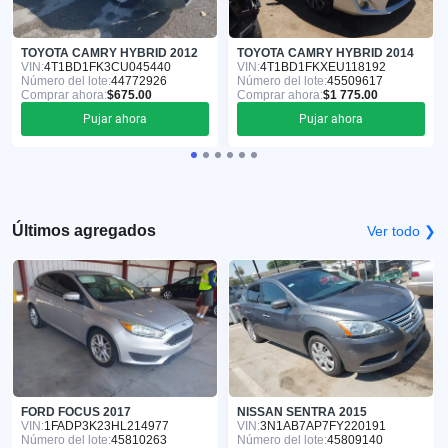
TOYOTA CAMRY HYBRID 2012
TOYOTA CAMRY HYBRID 2014
VIN:
4T1BD1FK3CU045440
VIN:
4T1BD1FKXEU118192
Número del lote:
44772926
Número del lote:
45509617
Comprar ahora:
$675.00
Comprar ahora:
$1 775.00
Pujar ahora
Pujar ahora
Últimos agregados
Ver todo ❯
FORD FOCUS 2017
NISSAN SENTRA 2015
VIN:
1FADP3K23HL214977
VIN:
3N1AB7AP7FY220191
Número del lote:
45810263
Número del lote:
45809140