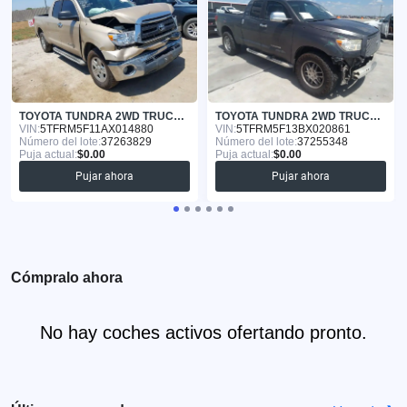
TOYOTA TUNDRA 2WD TRUCK 2010
TOYOTA TUNDRA 2WD TRUCK 2011
VIN:
5TFRM5F11AX014880
VIN:
5TFRM5F13BX020861
Número del lote:
37263829
Número del lote:
37255348
Puja actual:
$0.00
Puja actual:
$0.00
Pujar ahora
Pujar ahora
Cómpralo ahora
No hay coches activos ofertando pronto.