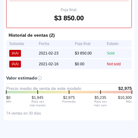
Puja final:
$3 850.00
Historial de ventas (2)
Subastar
Fecha
Puja final
Estado
IAAI
2021-02-23
$3 850.00
Sold
IAAI
2021-02-16
$0.00
Not sold
Valor estimado
Precio medio de venta de este modelo
$2,975
$0
$1,945
$2,975
$5,235
$10,300
Mín
Rara vez
Promedio
Rara vez
Máx
más barato
más caro
74 ventas en 30 días