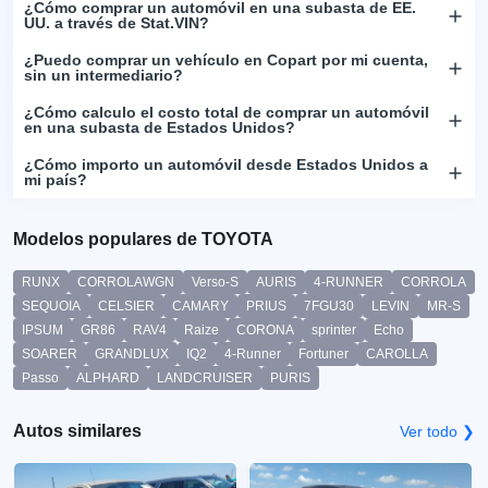
¿Cómo comprar un automóvil en una subasta de EE.
UU. a través de Stat.VIN?
¿Puedo comprar un vehículo en Copart por mi cuenta,
sin un intermediario?
¿Cómo calculo el costo total de comprar un automóvil
en una subasta de Estados Unidos?
¿Cómo importo un automóvil desde Estados Unidos a
mi país?
Modelos populares de TOYOTA
RUNX
CORROLAWGN
Verso-S
AURIS
4-RUNNER
CORROLA
SEQUOIA
CELSIER
CAMARY
PRIUS
7FGU30
LEVIN
MR-S
IPSUM
GR86
RAV4
Raize
CORONA
sprinter
Echo
SOARER
GRANDLUX
IQ2
4-Runner
Fortuner
CAROLLA
Passo
ALPHARD
LANDCRUISER
PURIS
Autos similares
Ver todo ❯