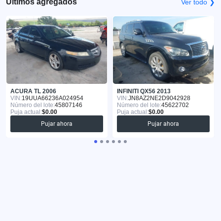
Últimos agregados
Ver todo ❯
ACURA TL 2006
INFINITI QX56 2013
VIN:
19UUA66236A024954
VIN:
JN8AZ2NE2D9042928
Número del lote:
45807146
Número del lote:
45622702
Puja actual:
$0.00
Puja actual:
$0.00
Pujar ahora
Pujar ahora