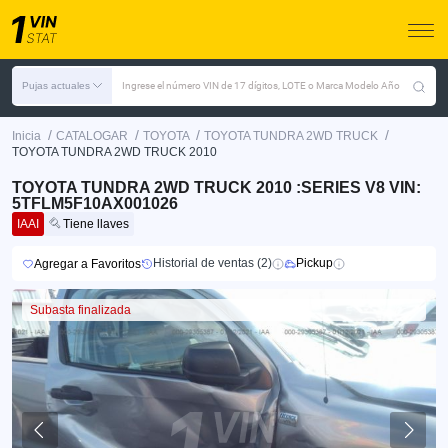
Pujas actuales
Ingrese el número VIN de 17 dígitos, LOTE o Marca Modelo Año
/
/
/
/
Inicia
CATALOGAR
TOYOTA
TOYOTA TUNDRA 2WD TRUCK
TOYOTA TUNDRA 2WD TRUCK 2010
TOYOTA TUNDRA 2WD TRUCK 2010 :SERIES V8 VIN:
5TFLM5F10AX001026
IAAI
Tiene llaves
Historial de ventas (2)
Pickup
Agregar a Favoritos
Subasta finalizada