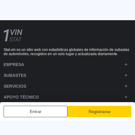
Stat.vin es un sitio web con estadísticas globales de información de subastas
de automóviles, recogidos en un solo lugar y actualizada diariamente
EMPRESA
SUBASTES
SERVICIOS
APOYO TÉCNICO
DOWNLOADS
Entrar
Registrarse
SÍGUENOS
Política de privacidad
Términos y condiciones
Términos de servicio