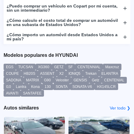
¿Puedo comprar un vehículo en Copart por mi cuenta,
sin un intermediario?
¿Cómo calculo el costo total de comprar un automóvil
en una subasta de Estados Unidos?
¿Cómo importo un automóvil desde Estados Unidos a
mi país?
Modelos populares de HYUNDAI
EGS
TUCSAN
XG360
GETZ
SF
CENTENNIAL
Maxcruz
COUPE
HB20S
ASSENT
X2
IONIQ5
Trekan
ELANTRA
SADONA
MATRIX
G90
Veloster
GENSIS
Getz
CENTENIAL
I10
Lantra
Kona
130
SONTA
SONATA-V6
HX145LCR
AVANTI
SANTAFEE
Autos similares
Ver todo ❯