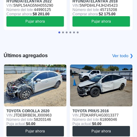
HYUNDAI ELANTRA 2022
HYUNDAI ELANTRA 2018
VIN:
5NPLS4AG5NH055290
VIN:
5NPD84LF4JH245423
Número del lote:
44990125
Número del lote:
45715208
Comprar ahora:
$8 201.00
Comprar ahora:
$2 175.00
Pujar ahora
Pujar ahora
Últimos agregados
Ver todo ❯
TOYOTA COROLLA 2020
TOYOTA PRIUS 2016
VIN:
JTDEBRBE9LJ000963
VIN:
JTDKARFU4G3013377
Número del lote:
58203146
Número del lote:
61806046
Puja actual:
$0.00
Puja actual:
$0.00
Pujar ahora
Pujar ahora