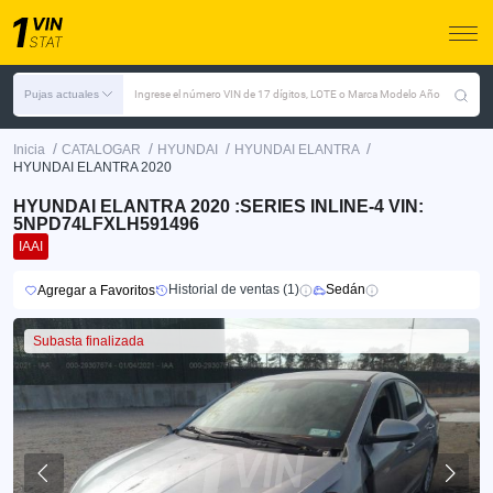
Pujas actuales
Ingrese el número VIN de 17 dígitos, LOTE o Marca Modelo Año
/
/
/
/
Inicia
CATALOGAR
HYUNDAI
HYUNDAI ELANTRA
HYUNDAI ELANTRA 2020
HYUNDAI ELANTRA 2020 :SERIES INLINE-4 VIN:
5NPD74LFXLH591496
IAAI
Historial de ventas (1)
Sedán
Agregar a Favoritos
Subasta finalizada