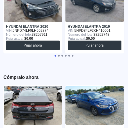
HYUNDAI ELANTRA 2020
HYUNDAI ELANTRA 2019
VIN:
5NPD74LF0LH502874
VIN:
5NPD84LF2KH410001
Número del lote:
38257911
Número del lote:
38252748
Puja actual:
$0.00
Puja actual:
$0.00
Pujar ahora
Pujar ahora
Cómpralo ahora