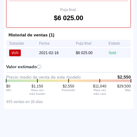
Puja final:
$6 025.00
Historial de ventas (1)
Subastar
Fecha
Puja final
Estado
IAAI
2021-02-16
$6 025.00
Sold
Valor estimado
Precio medio de venta de este modelo
$2,550
$0
$1,150
$2,550
$11,040
$29,500
Mín
Rara vez
Promedio
Rara vez
Máx
más barato
más caro
455 ventas en 30 días