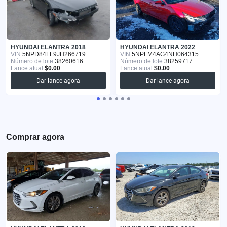
HYUNDAI ELANTRA 2018
HYUNDAI ELANTRA 2022
VIN:
5NPD84LF9JH266719
VIN:
5NPLM4AG4NH064315
Número de lote:
38260616
Número de lote:
38259717
Lance atual:
$0.00
Lance atual:
$0.00
Dar lance agora
Dar lance agora
Comprar agora