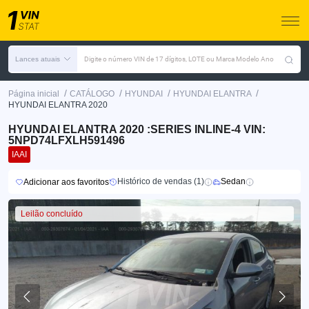
Lances atuais
Digite o número VIN de 17 dígitos, LOTE ou Marca Modelo Ano
/
/
/
/
Página inicial
CATÁLOGO
HYUNDAI
HYUNDAI ELANTRA
HYUNDAI ELANTRA 2020
HYUNDAI ELANTRA 2020 :SERIES INLINE-4 VIN:
5NPD74LFXLH591496
IAAI
Histórico de vendas (1)
Sedan
Adicionar aos favoritos
Leilão concluído