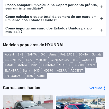
Posso comprar um veículo na Copart por conta própria,
sem um intermediário?
Como calcular o custo total da compra de um carro em
um leilão nos Estados Unidos?
Como importar um carro dos Estados Unidos para o
meu país?
Modelos populares de HYUNDAI
Accent
3H3
SANTA
GK
Verna
PALISADE
SONTA
Sonata
ELAUNTRA
HB20
Veloster
GENESISG70
H-1
COUNTY
I-MAX
STARIA
Ionio
SONTANA
STAREX
XG300
Azera
ELANTRA
Staria
ix35
HD370
AZERA
ACCENT
ENTOURAGE
ix55
Starex
Carros semelhantes
Ver tudo ❯