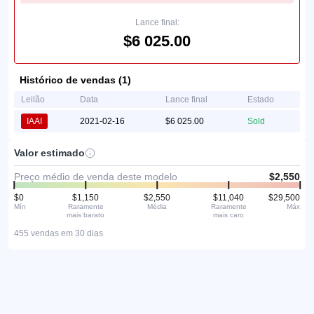
Lance final:
$6 025.00
Histórico de vendas (1)
Leilão
Data
Lance final
Estado
IAAI
2021-02-16
$6 025.00
Sold
Valor estimado
Preço médio de venda deste modelo
$2,550
$0
$1,150
$2,550
$11,040
$29,500
Mín
Raramente
Média
Raramente
Máx
mais barato
mais caro
455 vendas em 30 dias