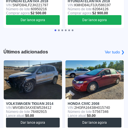
HYUNDAI ELANTRA 2018
HYUNDAI ELANTRA 2018
VIN:
5NPD84LF2JH221797
VIN:
KMHD84LF3JU586197
Número de lote:
60950216
Número de lote:
62064126
Comprar agora:
$2 500.00
Comprar agora:
$2 900.00
Dar lance agora
Dar lance agora
Últimos adicionados
Ver tudo ❯
VOLKSWAGEN TIGUAN 2014
HONDA CIVIC 2008
VIN:
WVGBV3AXXEW528412
VIN:
2HGFA16438H015740
Número de lote:
76482915
Número de lote:
57567346
Lance atual:
$0.00
Lance atual:
$0.00
Dar lance agora
Dar lance agora