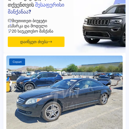
ᲗᲥᲕᲔᲜᲗᲕᲘᲡ
ᲨᲔᲡᲐᲤᲔᲠᲘᲡᲘ
ᲛᲐᲜᲥᲐᲜᲐᲐ?
ᲛᲘᲣᲗᲘᲗᲔᲗ ᲑᲘᲣᲯᲔᲢᲘ
ᲛᲐᲠᲙᲐ ᲓᲐ ᲛᲝᲓᲔᲚᲘ
20 ᲡᲐᲣᲙᲔᲗᲔᲡᲝ ᲛᲐᲜᲥᲐᲜᲐ
დაიწყეთ ძიება
Copart