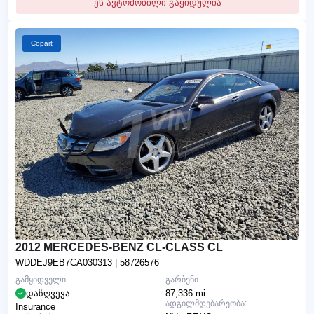
ეს ავტომობილი გაყიდულია
Copart
2012 MERCEDES-BENZ CL-CLASS CL
WDDEJ9EB7CA030313
| 58726576
გამყიდველი:
გარბენი:
დაზღვევა
87,336 mi
ადგილმდებარეობა:
Insurance