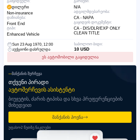
გამყიდველი:
გარბენი:
დილერი
N/A
ადგილმდებარეობა:
Non-insurance
დაზიანება:
CA - NAPA
გაყიდვის დოკუმენტი:
Front End
ტიპი:
CA - DIS/DLR/EXP ONLY
CLEAN TITLE
Enhanced Vehicle
საბოლოო ბიდი:
Sun 23 Aug 1970, 12:00
10 USD
აუქციონი დასრულდა
ეს ავტომობილი გაყიდულია
ᲛᲐᲜᲥᲐᲜᲘᲡ ᲨᲔᲠᲩᲔᲕᲐ
ᲗᲥᲕᲔᲜᲘ ᲞᲘᲠᲐᲓᲘ
ᲐᲕᲢᲝᲨᲔᲠᲩᲔᲕᲘᲡ ᲐᲡᲘᲡᲢᲔᲜᲢᲘ
ბიუჯეტის, ძარის ტიპისა და სხვა პრეფერენციების
მიხედვით
მანქანის პოვნა
უფასო
2 წუთზე ნაკლები