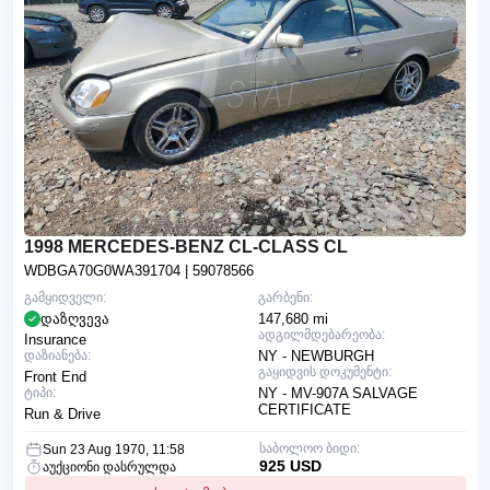
1998 MERCEDES-BENZ CL-CLASS CL
WDBGA70G0WA391704
| 59078566
გამყიდველი:
გარბენი:
დაზღვევა
147,680 mi
ადგილმდებარეობა:
Insurance
დაზიანება:
NY - NEWBURGH
გაყიდვის დოკუმენტი:
Front End
ტიპი:
NY - MV-907A SALVAGE
CERTIFICATE
Run & Drive
საბოლოო ბიდი:
Sun 23 Aug 1970, 11:58
925 USD
აუქციონი დასრულდა