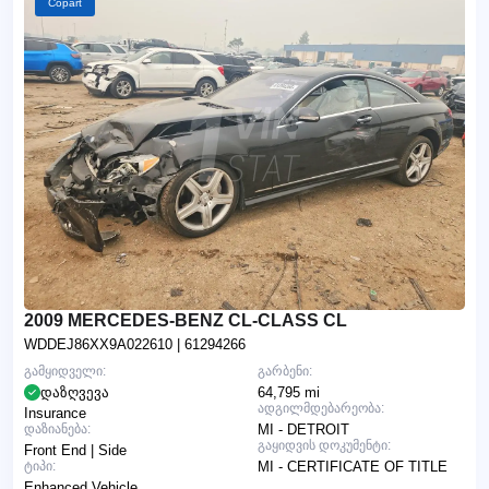
Copart
2009 MERCEDES-BENZ CL-CLASS CL
WDDEJ86XX9A022610
| 61294266
გამყიდველი:
გარბენი:
დაზღვევა
64,795 mi
ადგილმდებარეობა:
Insurance
დაზიანება:
MI - DETROIT
გაყიდვის დოკუმენტი:
Front End | Side
ტიპი:
MI - CERTIFICATE OF TITLE
Enhanced Vehicle