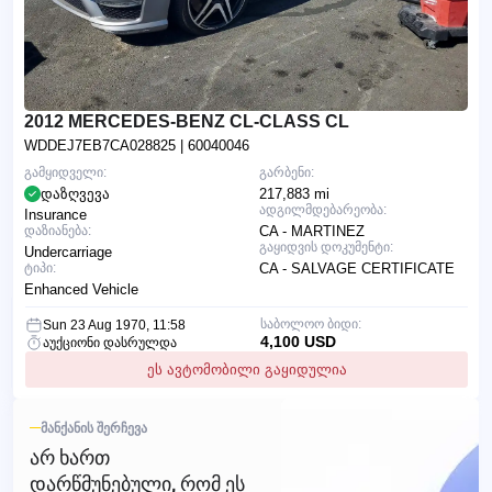
2012 MERCEDES-BENZ CL-CLASS CL
WDDEJ7EB7CA028825
| 60040046
გამყიდველი:
გარბენი:
დაზღვევა
217,883 mi
ადგილმდებარეობა:
Insurance
დაზიანება:
CA - MARTINEZ
გაყიდვის დოკუმენტი:
Undercarriage
ტიპი:
CA - SALVAGE CERTIFICATE
Enhanced Vehicle
საბოლოო ბიდი:
Sun 23 Aug 1970, 11:58
4,100 USD
აუქციონი დასრულდა
ეს ავტომობილი გაყიდულია
ᲛᲐᲜᲥᲐᲜᲘᲡ ᲨᲔᲠᲩᲔᲕᲐ
ᲐᲠ ᲮᲐᲠᲗ
ᲓᲐᲠᲬᲛᲣᲜᲔᲑᲣᲚᲘ, ᲠᲝᲛ ᲔᲡ