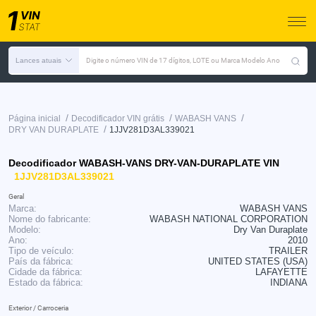
Lances atuais
Digite o número VIN de 17 dígitos, LOTE ou Marca Modelo Ano
/
/
/
Página inicial
Decodificador VIN grátis
WABASH VANS
/
DRY VAN DURAPLATE
1JJV281D3AL339021
Decodificador WABASH-VANS DRY-VAN-DURAPLATE VIN
1JJV281D3AL339021
Geral
Marca:
WABASH VANS
Nome do fabricante:
WABASH NATIONAL CORPORATION
Modelo:
Dry Van Duraplate
Ano:
2010
Tipo de veículo:
TRAILER
País da fábrica:
UNITED STATES (USA)
Cidade da fábrica:
LAFAYETTE
Estado da fábrica:
INDIANA
Exterior / Carroceria