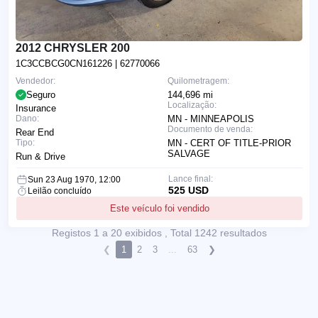
2012 CHRYSLER 200
1C3CCBCG0CN161226
| 62770066
Vendedor:
Quilometragem:
Seguro
144,696 mi
Localização:
Insurance
Dano:
MN - MINNEAPOLIS
Documento de venda:
Rear End
Tipo:
MN - CERT OF TITLE-PRIOR
SALVAGE
Run & Drive
Lance final:
Sun 23 Aug 1970, 12:00
525 USD
Leilão concluído
Este veículo foi vendido
Registos 1 a 20 exibidos , Total 1242 resultados
❮
1
2
3
...
63
❯