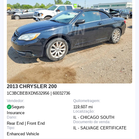
2013 CHRYSLER 200
1C3BCBEBXDN532956
| 60032736
Vendedor:
Quilometragem:
Seguro
119,607 mi
Localização:
Insurance
Dano:
IL - CHICAGO SOUTH
Documento de venda:
Rear End | Front End
Tipo:
IL - SALVAGE CERTIFICATE
Enhanced Vehicle