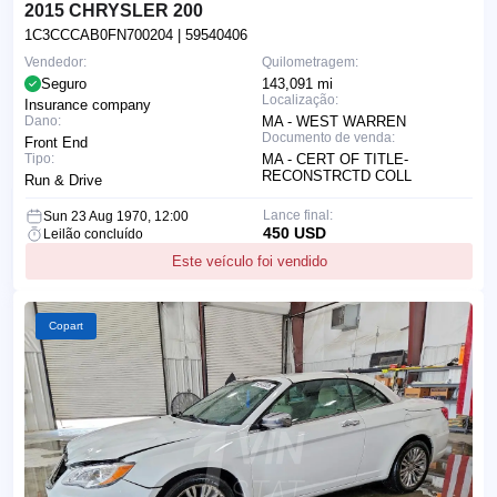
2015 CHRYSLER 200
1C3CCCAB0FN700204
| 59540406
Vendedor:
Quilometragem:
Seguro
143,091 mi
Localização:
Insurance company
Dano:
MA - WEST WARREN
Documento de venda:
Front End
Tipo:
MA - CERT OF TITLE-
RECONSTRCTD COLL
Run & Drive
Lance final:
Sun 23 Aug 1970, 12:00
450 USD
Leilão concluído
Este veículo foi vendido
Copart