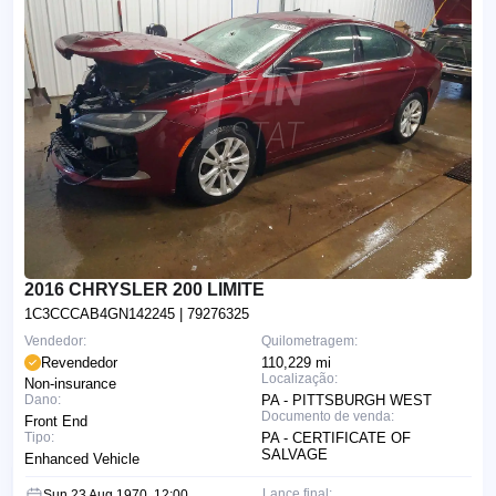
2016 CHRYSLER 200 LIMITE
1C3CCCAB4GN142245
| 79276325
Vendedor:
Quilometragem:
Revendedor
110,229 mi
Localização:
Non-insurance
Dano:
PA - PITTSBURGH WEST
Documento de venda:
Front End
Tipo:
PA - CERTIFICATE OF
SALVAGE
Enhanced Vehicle
Lance final:
Sun 23 Aug 1970, 12:00