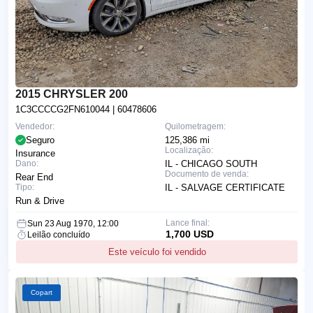
2015 CHRYSLER 200
1C3CCCCG2FN610044
| 60478606
Vendedor:
Quilometragem:
Seguro
125,386 mi
Localização:
Insurance
Dano:
IL - CHICAGO SOUTH
Documento de venda:
Rear End
Tipo:
IL - SALVAGE CERTIFICATE
Run & Drive
Lance final:
Sun 23 Aug 1970, 12:00
1,700 USD
Leilão concluído
Este veículo foi vendido
Copart