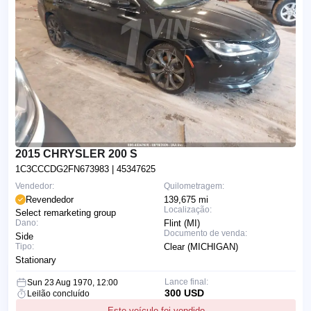
2015 CHRYSLER 200 S
1C3CCCDG2FN673983
| 45347625
Vendedor:
Quilometragem:
Revendedor
139,675 mi
Localização:
Select remarketing group
Dano:
Flint (MI)
Documento de venda:
Side
Tipo:
Clear (MICHIGAN)
Stationary
Lance final:
Sun 23 Aug 1970, 12:00
300 USD
Leilão concluído
Este veículo foi vendido