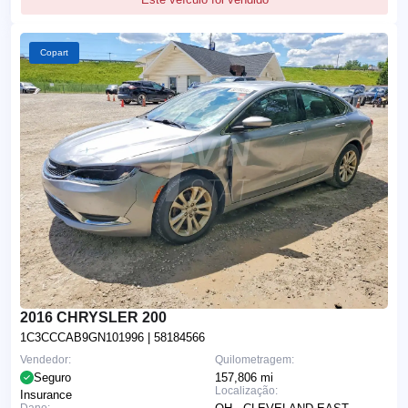
Copart
2016 CHRYSLER 200
1C3CCCAB9GN101996
| 58184566
Vendedor:
Quilometragem:
Seguro
157,806 mi
Localização:
Insurance
Dano: