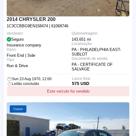
2014 CHRYSLER 200
1C3CCBBG9EN158474
| 61068746
Vendedor:
Quilometragem:
Seguro
143,651 mi
Localização:
Insurance company
Dano:
PA - PHILADELPHIA EAST-
SUBLOT
Front End | Side
Documento de venda:
Tipo:
PA - CERTIFICATE OF
Run & Drive
SALVAGE
Lance final:
Sun 23 Aug 1970, 12:00
575 USD
Leilão concluído
Este veículo foi vendido
Copart