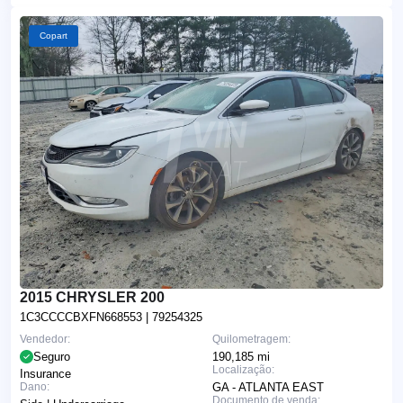
Copart
2015 CHRYSLER 200
1C3CCCCBXFN668553
| 79254325
Vendedor:
Quilometragem:
Seguro
190,185 mi
Localização:
Insurance
Dano:
GA - ATLANTA EAST
Documento de venda: