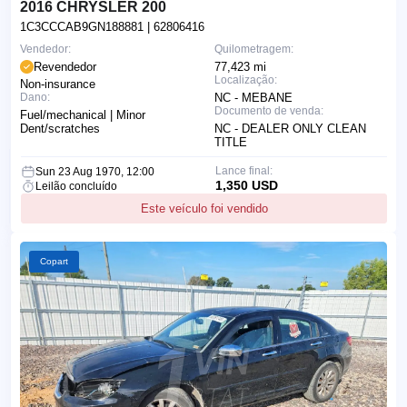
2016 CHRYSLER 200
1C3CCCAB9GN188881
| 62806416
Vendedor:
Quilometragem:
Revendedor
77,423 mi
Localização:
Non-insurance
Dano:
NC - MEBANE
Documento de venda:
Fuel/mechanical | Minor
Dent/scratches
NC - DEALER ONLY CLEAN
TITLE
Lance final:
Sun 23 Aug 1970, 12:00
1,350 USD
Leilão concluído
Este veículo foi vendido
Copart