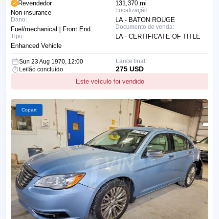
Revendedor
131,370 mi
Localização:
Non-insurance
Dano:
LA - BATON ROUGE
Documento de venda:
Fuel/mechanical | Front End
Tipo:
LA - CERTIFICATE OF TITLE
Enhanced Vehicle
Lance final:
Sun 23 Aug 1970, 12:00
275 USD
Leilão concluído
Este veículo foi vendido
Copart