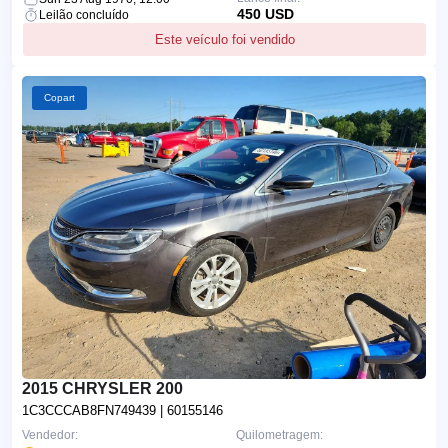
450 USD
Leilão concluído
Este veículo foi vendido
Copart
2015 CHRYSLER 200
1C3CCCAB8FN749439
| 60155146
Vendedor:
Quilometragem: