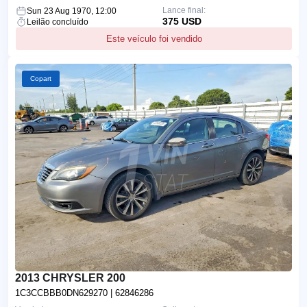
Lance final:
Sun 23 Aug 1970, 12:00
375 USD
Leilão concluído
Este veículo foi vendido
Copart
2013 CHRYSLER 200
1C3CCBBB0DN629270
| 62846286