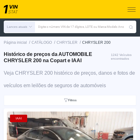
Lances atuais
Digite o número VIN de 17 dígitos, LOTE ou Marca Modelo Ano
/
/
/
Página inicial
CATÁLOGO
CHRYSLER
CHRYSLER 200
Histórico de preços da AUTOMOBILE
1242 Veículos
encontrados
CHRYSLER 200 na Copart e IAAI
Veja CHRYSLER 200 histórico de preços, danos e fotos de
veículos em leilões de seguros de automóveis
Filtros
IAAI