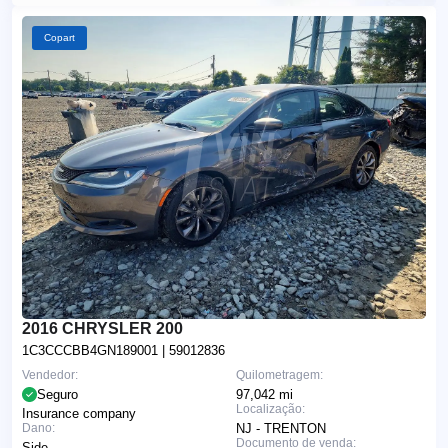
Copart
2016 CHRYSLER 200
1C3CCCBB4GN189001
| 59012836
Vendedor:
Quilometragem:
Seguro
97,042 mi
Localização:
Insurance company
Dano:
NJ - TRENTON
Documento de venda:
Side