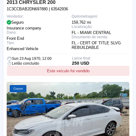
2013 CHRYSLER 200
1C3CCBAB2DN697880
| 63542936
Vendedor:
Quilometragem:
Seguro
159,762 mi
Localização:
Insurance company
Dano:
FL - MIAMI CENTRAL
Documento de venda:
Front End
Tipo:
FL - CERT OF TITLE SLVG
REBUILDABLE
Enhanced Vehicle
Lance final:
Sun 23 Aug 1970, 12:00
250 USD
Leilão concluído
Este veículo foi vendido
Copart