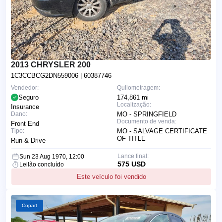
2013 CHRYSLER 200
1C3CCBCG2DN559006
| 60387746
Vendedor:
Quilometragem:
Seguro
174,861 mi
Localização:
Insurance
Dano:
MO - SPRINGFIELD
Documento de venda:
Front End
Tipo:
MO - SALVAGE CERTIFICATE
OF TITLE
Run & Drive
Lance final:
Sun 23 Aug 1970, 12:00
575 USD
Leilão concluído
Este veículo foi vendido
Copart