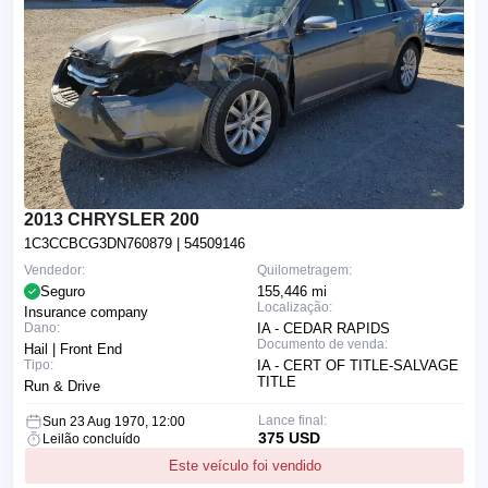
2013 CHRYSLER 200
1C3CCBCG3DN760879
| 54509146
Vendedor:
Quilometragem:
Seguro
155,446 mi
Localização:
Insurance company
Dano:
IA - CEDAR RAPIDS
Documento de venda:
Hail | Front End
Tipo:
IA - CERT OF TITLE-SALVAGE
TITLE
Run & Drive
Lance final:
Sun 23 Aug 1970, 12:00
375 USD
Leilão concluído
Este veículo foi vendido