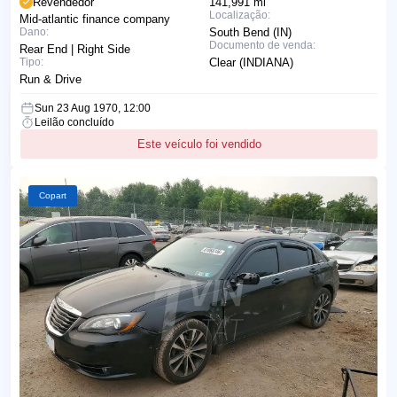
Revendedor
141,991 mi
Localização:
Mid-atlantic finance company
Dano:
South Bend (IN)
Documento de venda:
Rear End | Right Side
Tipo:
Clear (INDIANA)
Run & Drive
Sun 23 Aug 1970, 12:00
Leilão concluído
Este veículo foi vendido
Copart