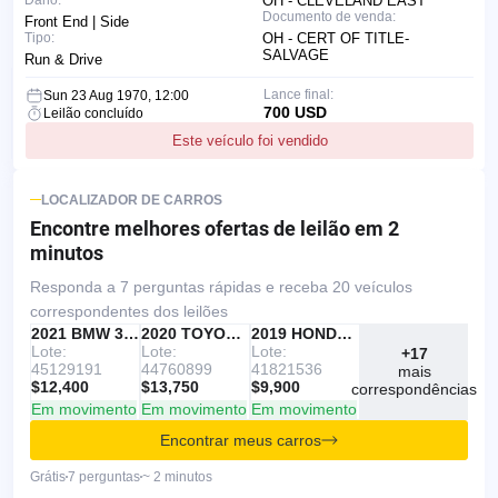
OH - CLEVELAND EAST
Documento de venda:
Front End | Side
Tipo:
OH - CERT OF TITLE-
SALVAGE
Run & Drive
Lance final:
Sun 23 Aug 1970, 12:00
700 USD
Leilão concluído
Este veículo foi vendido
LOCALIZADOR DE CARROS
Encontre melhores ofertas
de leilão em 2
minutos
Responda a 7 perguntas rápidas e receba 20 veículos
correspondentes dos leilões
IAAI
RECOMENDADO
2021 BMW 330I
IAAI
2020 TOYOTA RAV4
Copart
2019 HONDA ACCORD
Lote:
Lote:
Lote:
+17
45129191
44760899
41821536
mais
$12,400
$13,750
$9,900
correspondências
Em movimento
Em movimento
Em movimento
Encontrar meus carros
Grátis
7 perguntas
~ 2 minutos