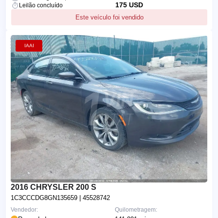
175 USD
Leilão concluído
Este veículo foi vendido
IAAI
2016 CHRYSLER 200 S
1C3CCCDG8GN135659
| 45528742
Vendedor:
Quilometragem: