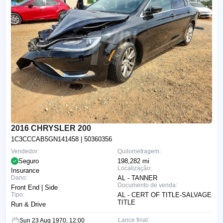
2016 CHRYSLER 200
1C3CCCAB5GN141458
| 50360356
Vendedor:
Quilometragem:
Seguro
198,282 mi
Localização:
Insurance
Dano:
AL - TANNER
Documento de venda:
Front End | Side
Tipo:
AL - CERT OF TITLE-SALVAGE
TITLE
Run & Drive
Lance final:
Sun 23 Aug 1970, 12:00