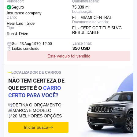
Vendedor:
Quilometragem:
Seguro
75,339 mi
Localização:
Insurance company
Dano:
FL - MIAMI CENTRAL
Documento de venda:
Rear End | Side
Tipo:
FL - CERT OF TITLE SLVG
REBUILDABLE
Run & Drive
Lance final:
Sun 23 Aug 1970, 12:00
350 USD
Leilão concluído
Este veículo foi vendido
LOCALIZADOR DE CARROS
NÃO TEM CERTEZA DE
QUE ESTE É O
CARRO
CERTO PARA VOCÊ?
DEFINA O ORÇAMENTO
MARCA E MODELO
20 MELHORES OPÇÕES
Iniciar busca