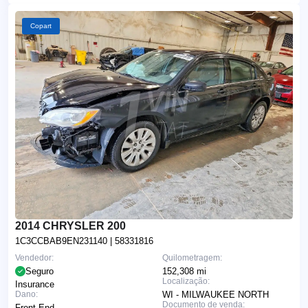
Copart
2014 CHRYSLER 200
1C3CCBAB9EN231140
| 58331816
Vendedor:
Quilometragem:
Seguro
152,308 mi
Localização:
Insurance
Dano:
WI - MILWAUKEE NORTH
Documento de venda:
Front End