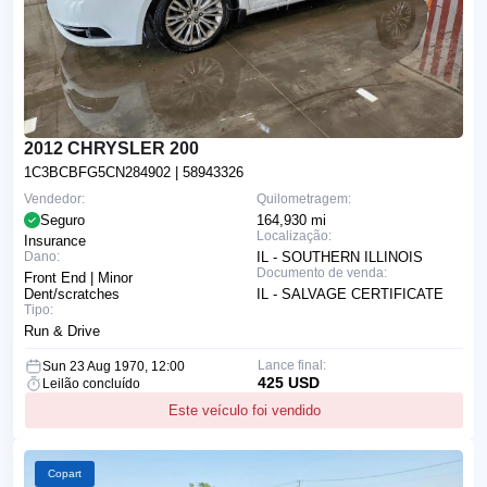
2012 CHRYSLER 200
1C3BCBFG5CN284902
| 58943326
Vendedor:
Quilometragem:
Seguro
164,930 mi
Localização:
Insurance
Dano:
IL - SOUTHERN ILLINOIS
Documento de venda:
Front End | Minor
Dent/scratches
IL - SALVAGE CERTIFICATE
Tipo:
Run & Drive
Lance final:
Sun 23 Aug 1970, 12:00
425 USD
Leilão concluído
Este veículo foi vendido
Copart