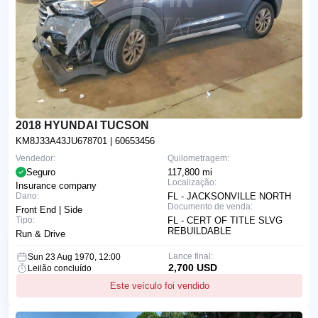
2018 HYUNDAI TUCSON
KM8J33A43JU678701
| 60653456
Vendedor:
Quilometragem:
Seguro
117,800 mi
Localização:
Insurance company
Dano:
FL - JACKSONVILLE NORTH
Documento de venda:
Front End | Side
Tipo:
FL - CERT OF TITLE SLVG
REBUILDABLE
Run & Drive
Lance final:
Sun 23 Aug 1970, 12:00
2,700 USD
Leilão concluído
Este veículo foi vendido