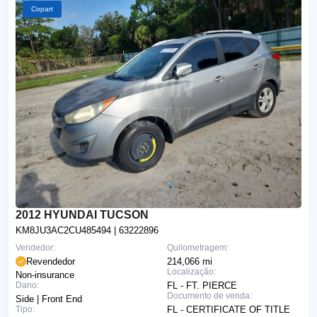
Copart
2012 HYUNDAI TUCSON
KM8JU3AC2CU485494
| 63222896
Vendedor:
Quilometragem:
Revendedor
214,066 mi
Localização:
Non-insurance
Dano:
FL - FT. PIERCE
Documento de venda:
Side | Front End
Tipo:
FL - CERTIFICATE OF TITLE