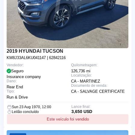
2019 HYUNDAI TUCSON
KM8J33AL6KU041147
| 62842116
Vendedor:
Quilometragem:
Seguro
126,736 mi
Localização:
Insurance company
Dano:
CA - MARTINEZ
Documento de venda:
Rear End
Tipo:
CA - SALVAGE CERTIFICATE
Run & Drive
Lance final:
Sun 23 Aug 1970, 12:00
3,650 USD
Leilão concluído
Este veículo foi vendido