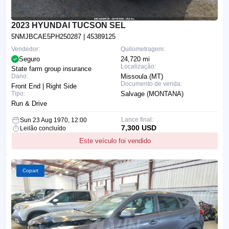
2023 HYUNDAI TUCSON SEL
5NMJBCAE5PH250287
| 45389125
Vendedor:
Quilometragem:
Seguro
24,720 mi
Localização:
State farm group insurance
Dano:
Missoula (MT)
Documento de venda:
Front End | Right Side
Tipo:
Salvage (MONTANA)
Run & Drive
Lance final:
Sun 23 Aug 1970, 12:00
7,300 USD
Leilão concluído
Este veículo foi vendido
Copart