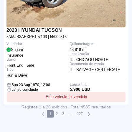
2023 HYUNDAI TUCSON
5NMJB3AEXPH197103
| 55909816
Vendedor:
Quilometragem:
Seguro
43,818 mi
Localização:
Insurance
Dano:
IL - CHICAGO NORTH
Documento de venda:
Front End | Side
Tipo:
IL - SALVAGE CERTIFICATE
Run & Drive
Lance final:
Sun 23 Aug 1970, 12:00
5,900 USD
Leilão concluído
Este veículo foi vendido
Registos 1 a 20 exibidos , Total 4535 resultados
❮
1
2
3
...
227
❯