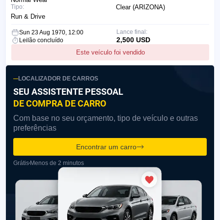
Tipo:
Clear (ARIZONA)
Run & Drive
Lance final:
Sun 23 Aug 1970, 12:00
2,500 USD
Leilão concluído
Este veículo foi vendido
LOCALIZADOR DE CARROS
SEU ASSISTENTE PESSOAL
DE COMPRA DE CARRO
Com base no seu orçamento, tipo de veículo e outras
preferências
Encontrar um carro
Grátis
Menos de 2 minutos