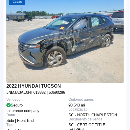
Copart
2022 HYUNDAI TUCSON
5NMJA3AE0NH019992
| 50690286
Vendedor:
Quilometragem:
Seguro
90,543 mi
Localização:
Insurance company
Dano:
SC - NORTH CHARLESTON
Documento de venda:
Side | Front End
Tipo:
SC - CERT OF TITLE-
SALVAGE