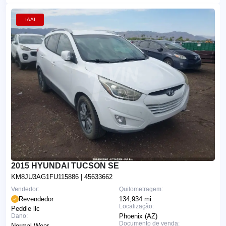
IAAI
2015 HYUNDAI TUCSON SE
KM8JU3AG1FU115886
| 45633662
Vendedor:
Quilometragem:
Revendedor
134,934 mi
Localização:
Peddle llc
Dano:
Phoenix (AZ)
Documento de venda:
Normal Wear