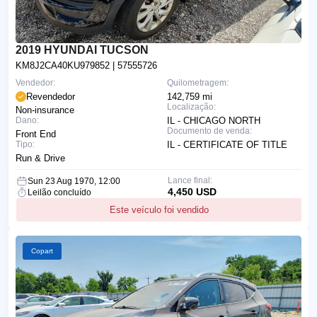
2019 HYUNDAI TUCSON
KM8J2CA40KU979852
| 57555726
Vendedor:
Quilometragem:
Revendedor
142,759 mi
Localização:
Non-insurance
Dano:
IL - CHICAGO NORTH
Documento de venda:
Front End
Tipo:
IL - CERTIFICATE OF TITLE
Run & Drive
Lance final:
Sun 23 Aug 1970, 12:00
4,450 USD
Leilão concluído
Este veículo foi vendido
Copart