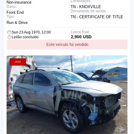
Localização:
Non-insurance
Dano:
TN - KNOXVILLE
Documento de venda:
Front End
Tipo:
TN - CERTIFICATE OF TITLE
Run & Drive
Lance final:
Sun 23 Aug 1970, 12:00
2,900 USD
Leilão concluído
Este veículo foi vendido
IAAI