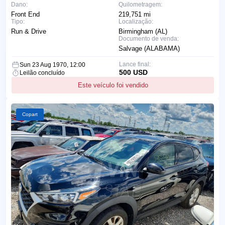
Dano:
Quilometragem:
Front End
219,751 mi
Tipo:
Localização:
Run & Drive
Birmingham (AL)
Documento de venda:
Salvage (ALABAMA)
Lance final:
Sun 23 Aug 1970, 12:00
500 USD
Leilão concluído
Este veículo foi vendido
Copart