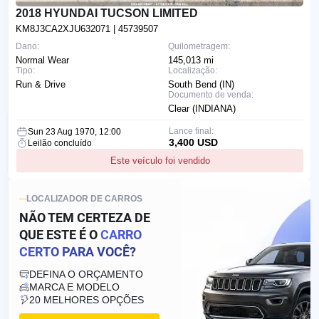
2018 HYUNDAI TUCSON LIMITED
KM8J3CA2XJU632071
| 45739507
Dano:
Quilometragem:
Normal Wear
145,013 mi
Tipo:
Localização:
Run & Drive
South Bend (IN)
Documento de venda:
Clear (INDIANA)
Lance final:
Sun 23 Aug 1970, 12:00
3,400 USD
Leilão concluído
Este veículo foi vendido
LOCALIZADOR DE CARROS
NÃO TEM CERTEZA DE
QUE ESTE É O
CARRO
CERTO PARA VOCÊ?
DEFINA O ORÇAMENTO
MARCA E MODELO
20 MELHORES OPÇÕES