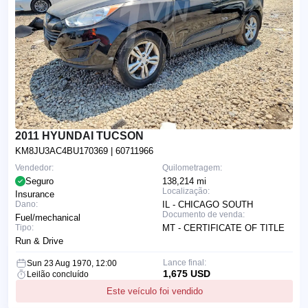
2011 HYUNDAI TUCSON
KM8JU3AC4BU170369
| 60711966
Vendedor:
Quilometragem:
Seguro
138,214 mi
Localização:
Insurance
Dano:
IL - CHICAGO SOUTH
Documento de venda:
Fuel/mechanical
Tipo:
MT - CERTIFICATE OF TITLE
Run & Drive
Lance final:
Sun 23 Aug 1970, 12:00
1,675 USD
Leilão concluído
Este veículo foi vendido