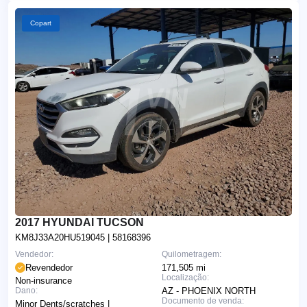
Copart
2017 HYUNDAI TUCSON
KM8J33A20HU519045
| 58168396
Vendedor:
Quilometragem:
Revendedor
171,505 mi
Localização:
Non-insurance
Dano:
AZ - PHOENIX NORTH
Documento de venda:
Minor Dents/scratches |