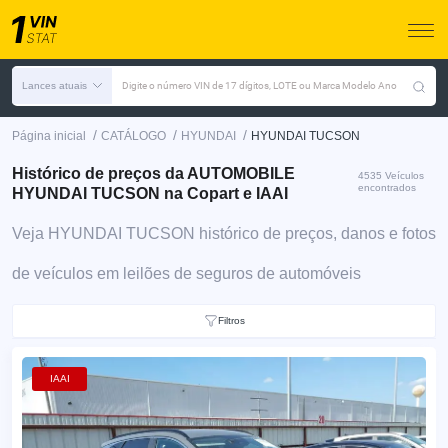
Lances atuais
Digite o número VIN de 17 dígitos, LOTE ou Marca Modelo Ano
/
/
/
Página inicial
CATÁLOGO
HYUNDAI
HYUNDAI TUCSON
Histórico de preços da AUTOMOBILE
4535 Veículos
encontrados
HYUNDAI TUCSON na Copart e IAAI
Veja HYUNDAI TUCSON histórico de preços, danos e fotos
de veículos em leilões de seguros de automóveis
Filtros
IAAI