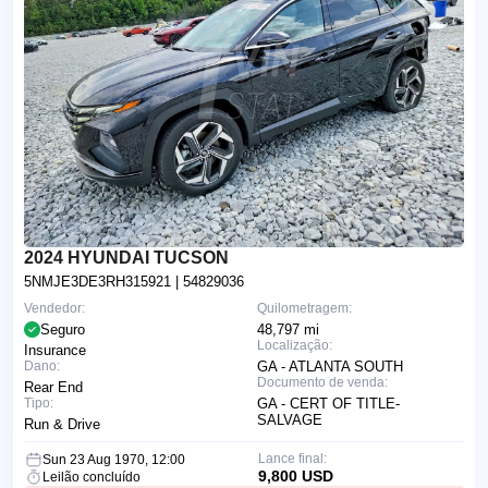
2024 HYUNDAI TUCSON
5NMJE3DE3RH315921
| 54829036
Vendedor:
Quilometragem:
Seguro
48,797 mi
Localização:
Insurance
Dano:
GA - ATLANTA SOUTH
Documento de venda:
Rear End
Tipo:
GA - CERT OF TITLE-
SALVAGE
Run & Drive
Lance final:
Sun 23 Aug 1970, 12:00
9,800 USD
Leilão concluído