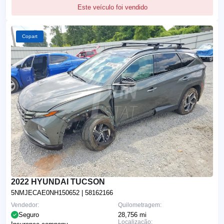
Este veículo foi vendido
Copart
2022 HYUNDAI TUCSON
5NMJECAE0NH150652
| 58162166
Vendedor:
Quilometragem:
Seguro
28,756 mi
Localização: