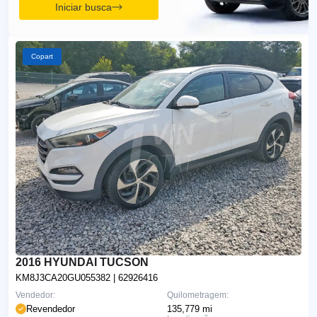
Iniciar busca
Copart
2016 HYUNDAI TUCSON
KM8J3CA20GU055382
| 62926416
Vendedor:
Quilometragem:
Revendedor
135,779 mi