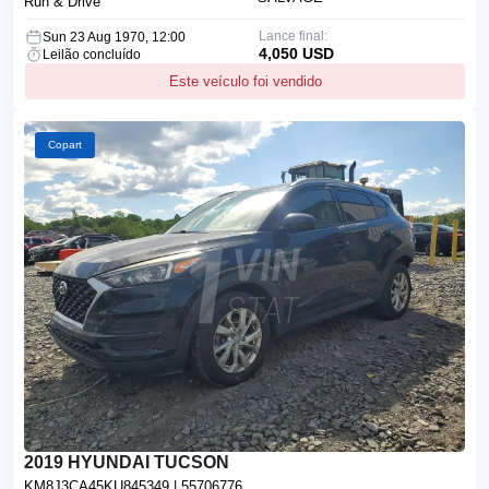
Run & Drive
Lance final:
Sun 23 Aug 1970, 12:00
4,050 USD
Leilão concluído
Este veículo foi vendido
Copart
2019 HYUNDAI TUCSON
KM8J3CA45KU845349
| 55706776