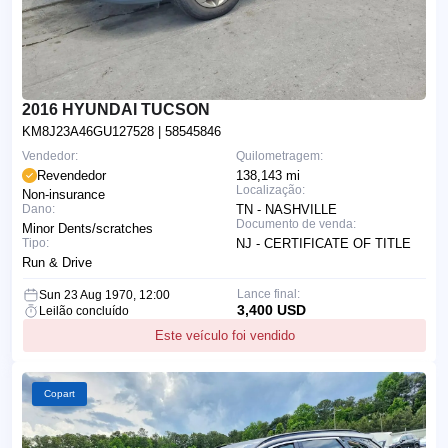
2016 HYUNDAI TUCSON
KM8J23A46GU127528
| 58545846
Vendedor:
Quilometragem:
Revendedor
138,143 mi
Localização:
Non-insurance
Dano:
TN - NASHVILLE
Documento de venda:
Minor Dents/scratches
Tipo:
NJ - CERTIFICATE OF TITLE
Run & Drive
Lance final:
Sun 23 Aug 1970, 12:00
3,400 USD
Leilão concluído
Este veículo foi vendido
Copart