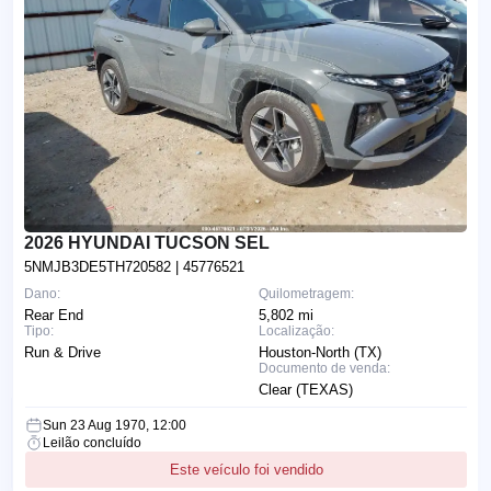
2026 HYUNDAI TUCSON SEL
5NMJB3DE5TH720582
| 45776521
Dano:
Quilometragem:
Rear End
5,802 mi
Tipo:
Localização:
Run & Drive
Houston-North (TX)
Documento de venda:
Clear (TEXAS)
Sun 23 Aug 1970, 12:00
Leilão concluído
Este veículo foi vendido