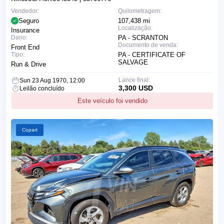
Vendedor:
Quilometragem:
Seguro
107,438 mi
Localização:
Insurance
Dano:
PA - SCRANTON
Documento de venda:
Front End
Tipo:
PA - CERTIFICATE OF
SALVAGE
Run & Drive
Lance final:
Sun 23 Aug 1970, 12:00
3,300 USD
Leilão concluído
Este veículo foi vendido
Copart