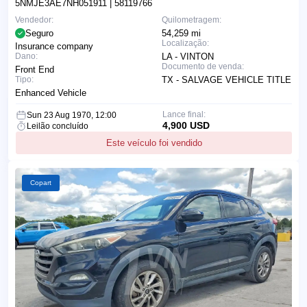
5NMJE3AE7NH051911
| 58119766
Vendedor:
Quilometragem:
Seguro
54,259 mi
Localização:
Insurance company
Dano:
LA - VINTON
Documento de venda:
Front End
Tipo:
TX - SALVAGE VEHICLE TITLE
Enhanced Vehicle
Lance final:
Sun 23 Aug 1970, 12:00
4,900 USD
Leilão concluído
Este veículo foi vendido
Copart