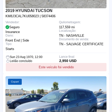
2019 HYUNDAI TUCSON
KM8J3CAL7KU058023
| 58374406
Vendedor:
Quilometragem:
Seguro
117,559 mi
Localização:
Insurance
Dano:
TN - NASHVILLE
Documento de venda:
Front End | Side
Tipo:
TN - SALVAGE CERTIFICATE
Starts
Lance final:
Sun 23 Aug 1970, 12:00
2,950 USD
Leilão concluído
Este veículo foi vendido
Copart