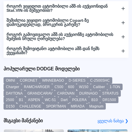
როგორ ვიყიდოთ ავტომობილი აშშ-ის აუქციონიდან
Stat.VIN-ის მეშვეობით?
შემიძლია ვიყიდო ავტომობილი Copart-ზე
დამოუკიდებლად, ბროკერის გარეშე?
როგორ გამოვთვალო აშშ-ის აუქციონზე ავტომობილის
შეძენის სრული ღირებულება?
როგორ შემოვიტანო ავტომობილი აშშ-დან ჩემს
ქვეყანაში?
პოპულარული DODGE მოდელები
OMNI
CORONET
WINNEBAGO
D-SIERES
C-2500SHC
Charger
RAMCHARGER
C500
600
W150
Caliber
1-TON
DAYTONA
GRANDCARAV
CAROVAN
DURNAGO
STRATUS
2500
B1
ASPEN
WC-51
Dart
POLERA
B10
DR1500
D150
CHALLENGE
SPORTMAN
MIRADA
Magnum
მსგავსი მანქანები
ყველას ნახვა ❯