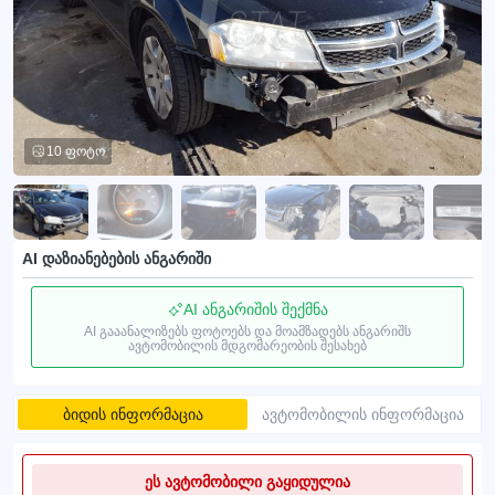
10 ფოტო
AI დაზიანებების ანგარიში
AI ანგარიშის შექმნა
AI გააანალიზებს ფოტოებს და მოამზადებს ანგარიშს
ავტომობილის მდგომარეობის შესახებ
ბიდის ინფორმაცია
ავტომობილის ინფორმაცია
ეს ავტომობილი გაყიდულია