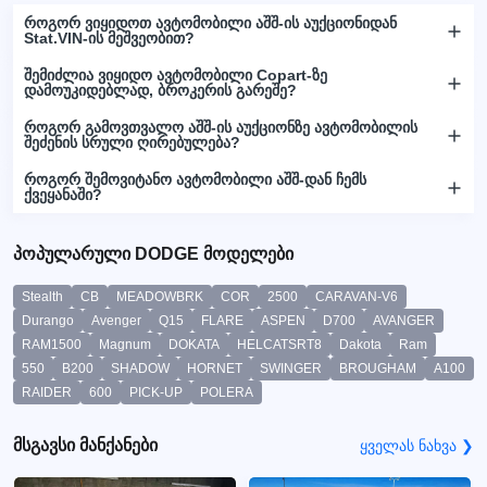
როგორ ვიყიდოთ ავტომობილი აშშ-ის აუქციონიდან
Stat.VIN-ის მეშვეობით?
შემიძლია ვიყიდო ავტომობილი Copart-ზე
დამოუკიდებლად, ბროკერის გარეშე?
როგორ გამოვთვალო აშშ-ის აუქციონზე ავტომობილის
შეძენის სრული ღირებულება?
როგორ შემოვიტანო ავტომობილი აშშ-დან ჩემს
ქვეყანაში?
პოპულარული DODGE მოდელები
Stealth
CB
MEADOWBRK
COR
2500
CARAVAN-V6
Durango
Avenger
Q15
FLARE
ASPEN
D700
AVANGER
RAM1500
Magnum
DOKATA
HELCATSRT8
Dakota
Ram
550
B200
SHADOW
HORNET
SWINGER
BROUGHAM
A100
RAIDER
600
PICK-UP
POLERA
მსგავსი მანქანები
ყველას ნახვა ❯