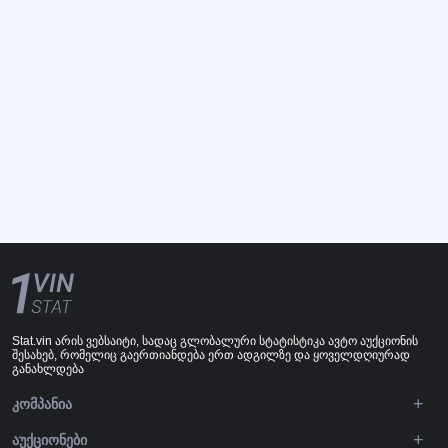
Stat.vin არის ვებსაიტი, სადაც გლობალური სტატისტიკა ავტო აუქციონის
შესახებ, რომელიც გაერთიანდება ერთ ადგილზე და ყოველდღიურად
განახლდება
ᲙᲝᲛᲞᲐᲜᲘᲐ
ᲐᲣᲥᲪᲘᲝᲜᲔᲑᲘ