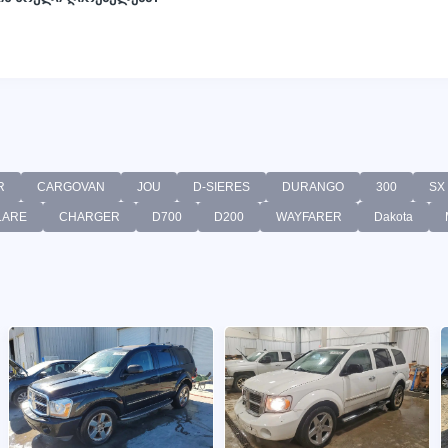
R
CARGOVAN
JOU
D-SIERES
DURANGO
300
SX
LARE
CHARGER
D700
D200
WAYFARER
Dakota