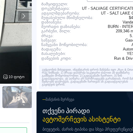
Გამყიდველი:
UT - SALVAGE CERTIFICA
დოკუმენტაცია:
ადგილმდებარეობა:
UT - SALT LAKE 
შეფასებული მნიშვნელობა:
$4
დაზიანება:
Vanda
მეორადი დაზიანება:
BURN - INTE
209,346 
გარბენი, მილი:
ძრავა:
5
საწვავი:
Gaso
წამყვანი მოწყობილობა:
Გადაცემა:
Autom
YE
Გასაღებები:
Run & Dri
დაწყების კოდი:
აუქციონის მიხედვით, ინვენტარის დროს მანქანა იყო „Run & Drive
რაც ნიშნავს: 1) ძრავა დაიქოქა საკუთარი ძალით ან დამხმარე
გამშვები მოწყობილობით; 2) გადაცემაში ჩაირთო; 3) წინ
10 ფოტო
გადაადგილდა. ეს აღწერა არ წარმოადგენს გარანტიას, რომ მა
შეძლებს დაქოქვას, გადაცემაში ჩართვას ან გადაადგილებას
გაყიდვის დროს.
ᲛᲐᲜᲥᲐᲜᲘᲡ ᲨᲔᲠᲩᲔᲕᲐ
ᲗᲥᲕᲔᲜᲘ ᲞᲘᲠᲐᲓᲘ
ᲐᲕᲢᲝᲨᲔᲠᲩᲔᲕᲘᲡ ᲐᲡᲘᲡᲢᲔᲜᲢᲘ
ბიუჯეტის, ძარის ტიპისა და სხვა პრეფერენციე