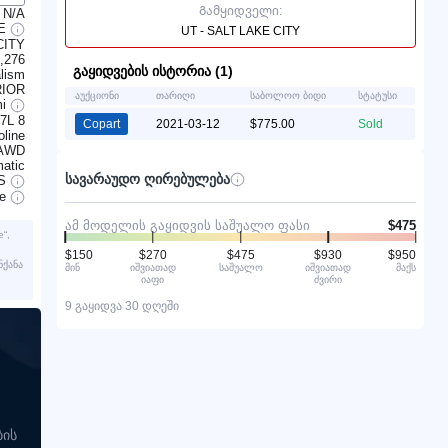
Გამყიდველი:
N/A
TE
UT - SALT LAKE CITY
CITY
,276
გაყიდვების ისტორია (1)
lism
RIOR
აუქციონი
თარიღი
საბოლოო ბიდი
სტატუსი
mi
.7L 8
Copart
2021-03-12
$775.00
Sold
line
AWD
atic
სავარაუდო ღირებულება
S
ve
ამ მოდელის გაყიდვის საშუალო ფასი
$475
“,
$150
$270
$475
$930
$950
ნქანა
მინ
იშვიათად
საშუალო
იშვიათად
მაქს
იაფი
ძვირი
9 გაყიდვა 30 დღეში
ბის