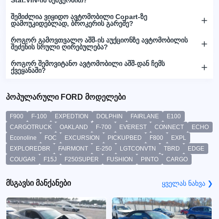
შემიძლია ვიყიდო ავტომობილი Copart-ზე
დამოუკიდებლად, ბროკერის გარეშე?
როგორ გამოვთვალო აშშ-ის აუქციონზე ავტომობილის
შეძენის სრული ღირებულება?
როგორ შემოვიტანო ავტომობილი აშშ-დან ჩემს
ქვეყანაში?
პოპულარული FORD მოდელები
F900
F-100
EXPEDTION
DOLPHIN
FAIRLANE
E100
CARGOTRUCK
OAKLAND
F-700
EVEREST
CONNECT
ECHO
Econoline
FOC
EXCURSION
PICKUPBED
F800
EXPL
EXPLOREDBR
FAIRMONT
E-250
LGTCONVTN
TBRD
EDGE
COUGAR
F15J
F250SUPER
FUSHION
PINTO
CARGO
მსგავსი მანქანები
ყველას ნახვა ❯