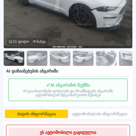
11 ფოტო
ნახვა
AI დაზიანებების ანგარიში
AI ანგარიშის შექმნა
AI გააანალიზებს ფოტოებს და მოამზადებს ანგარიშს
ავტომობილის მდგომარეობის შესახებ
ბიდის ინფორმაცია
ავტომობილის ინფორმაცია
ეს ავტომობილი გაყიდულია