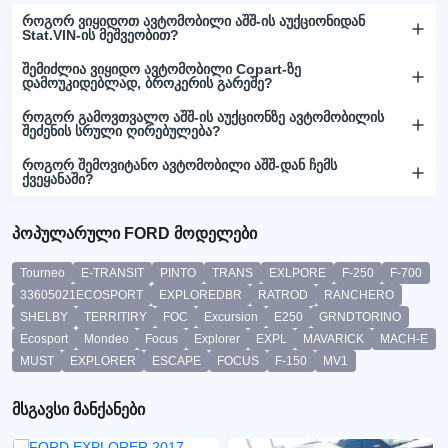
როგორ ვიყიდოთ ავტომობილი აშშ-ის აუქციონიდან
Stat.VIN-ის მეშვეობით?
შემიძლია ვიყიდო ავტომობილი Copart-ზე
დამოუკიდებლად, ბროკერის გარეშე?
როგორ გამოვთვალო აშშ-ის აუქციონზე ავტომობილის
შეძენის სრული ღირებულება?
როგორ შემოვიტანო ავტომობილი აშშ-დან ჩემს
ქვეყანაში?
პოპულარული FORD მოდელები
Tourneo
E-TRANSIT
PINTO
TRANS
EXLPORE
F-250
F-700
33605021ECOSPORT
EXPLOREDBR
RATROD
RANCHERO
SHELBY
TERRITIRY
FOC
Excursion
E250
GRNDTORINO
Ecosport
Mondeo
Focus
Explorer
EXPL
MAVARICK
MACH-E
MUST
EXPLORER
ESCAPE
FOCUS
F-150
MV1
მსგავსი მანქანები