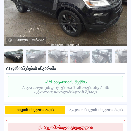
11 ფოტო
ნახვა
AI დაზიანებების ანგარიში
AI ანგარიშის შექმნა
AI გააანალიზებს ფოტოებს და მოამზადებს ანგარიშს
ავტომობილის მდგომარეობის შესახებ
ბიდის ინფორმაცია
ავტომობილის ინფორმაცია
ეს ავტომობილი გაყიდულია