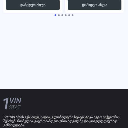
დაბიდეთ ახლა
დაბიდეთ ახლა
Stat.vin არის ვებსაიტი, სადაც გლობალური სტატისტიკა ავტო აუქციონის
შესახებ, რომელიც გაერთიანდება ერთ ადგილზე და ყოველდღიურად
განახლდება