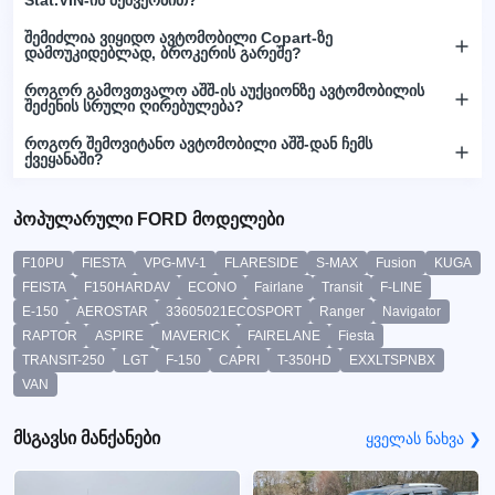
შემიძლია ვიყიდო ავტომობილი Copart-ზე
დამოუკიდებლად, ბროკერის გარეშე?
როგორ გამოვთვალო აშშ-ის აუქციონზე ავტომობილის
შეძენის სრული ღირებულება?
როგორ შემოვიტანო ავტომობილი აშშ-დან ჩემს
ქვეყანაში?
პოპულარული FORD მოდელები
F10PU
FIESTA
VPG-MV-1
FLARESIDE
S-MAX
Fusion
KUGA
FEISTA
F150HARDAV
ECONO
Fairlane
Transit
F-LINE
E-150
AEROSTAR
33605021ECOSPORT
Ranger
Navigator
RAPTOR
ASPIRE
MAVERICK
FAIRELANE
Fiesta
TRANSIT-250
LGT
F-150
CAPRI
T-350HD
EXXLTSPNBX
VAN
მსგავსი მანქანები
ყველას ნახვა ❯