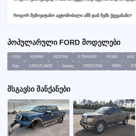
როგორ შემოვიტანო ავტომობილი აშშ-დან ჩემს ქვეყანაში?
პოპულარული FORD მოდელები
F103
ASPIRE
FESTIVA
E-TRANSIT
FUSIO
KA3
Figo
CRESTLINER
Galaxy
FREESTAR
F800
ST
მსგავსი მანქანები