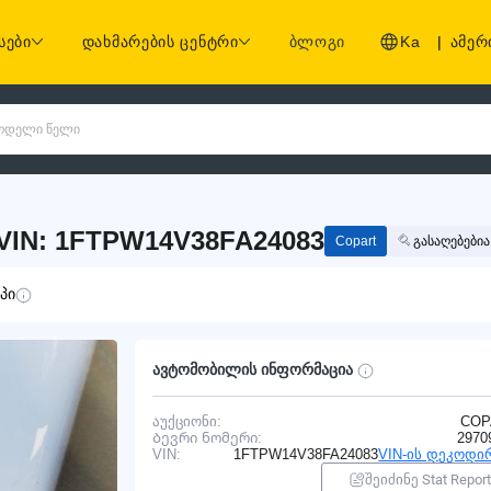
სები
დახმარების ცენტრი
ბლოგი
Ka
|
ამერ
 მოდელი წელი
 VIN: 1FTPW14V38FA24083
Copart
გასაღებებია
პი
ავტომობილის ინფორმაცია
აუქციონი:
COP
Ბევრი ნომერი:
2970
VIN:
1FTPW14V38FA24083
VIN-ის დეკოდი
შეიძინე Stat Report