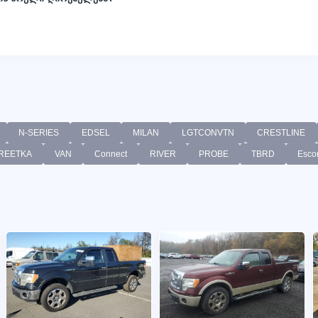
N-SERIES
EDSEL
MILAN
LGTCONVTN
CRESTLINE
REETKA
VAN
Connect
RIVER
PROBE
TBRD
Escor