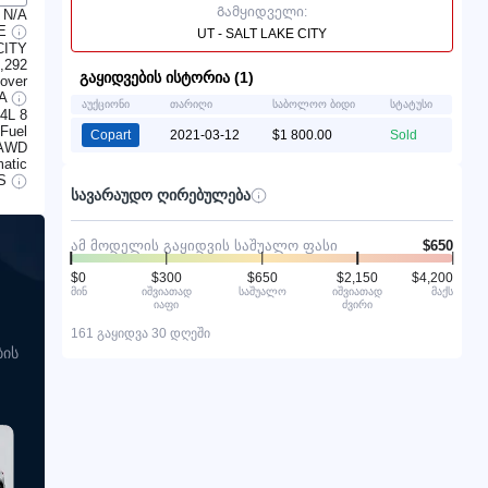
Გამყიდველი:
N/A
TE
UT - SALT LAKE CITY
CITY
,292
გაყიდვების ისტორია (1)
lover
/A
აუქციონი
თარიღი
საბოლოო ბიდი
სტატუსი
.4L 8
 Fuel
Copart
2021-03-12
$1 800.00
Sold
AWD
atic
S
სავარაუდო ღირებულება
ამ მოდელის გაყიდვის საშუალო ფასი
$650
$0
$300
$650
$2,150
$4,200
მინ
იშვიათად
საშუალო
იშვიათად
მაქს
იაფი
ძვირი
161 გაყიდვა 30 დღეში
ბის