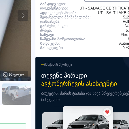
Გამყიდველი:
UT - SALVAGE CERTIFICA
დოკუმენტაცია:
ადგილმდებარეობა:
UT - SALT LAKE 
შეფასებული მნიშვნელობა:
$12
დაზიანება:
Rol
N
გარბენი, მილი:
ძრავა:
5
საწვავი:
Flex
წამყვანი მოწყობილობა:
Გადაცემა:
Autom
YE
Გასაღებები:
ᲛᲐᲜᲥᲐᲜᲘᲡ ᲨᲔᲠᲩᲔᲕᲐ
ᲗᲥᲕᲔᲜᲘ ᲞᲘᲠᲐᲓᲘ
10 ფოტო
ᲐᲕᲢᲝᲨᲔᲠᲩᲔᲕᲘᲡ ᲐᲡᲘᲡᲢᲔᲜᲢᲘ
ბიუჯეტის, ძარის ტიპისა და სხვა პრეფერენციე
მიხედვით