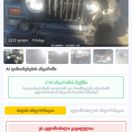
11 ფოტო
ნახვა
AI დაზიანებების ანგარიში
AI ანგარიშის შექმნა
AI გააანალიზებს ფოტოებს და მოამზადებს ანგარიშს
ავტომობილის მდგომარეობის შესახებ
ბიდის ინფორმაცია
ავტომობილის ინფორმაცია
ეს ავტომობილი გაყიდულია