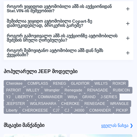
როგორ ვიყიდოთ ავტომობილი აშშ-ის აუქციონიდან
Stat.VIN-ის მეშვეობით?
შემიძლია ვიყიდო ავტომობილი Copart-ზე
დამოუკიდებლად, ბროკერის გარეშე?
როგორ გამოვთვალო აშშ-ის აუქციონზე ავტომობილის
შეძენის სრული ღირებულება?
როგორ შემოვიტანო ავტომობილი აშშ-დან ჩემს
ქვეყანაში?
პოპულარული JEEP მოდელები
Cherokee
COMPLASS
RENEG
GLADITOR
WILLYS
ROXOR
PATROIT
WILLEY
Wrangler
Renegade
RENAGADE
RUBICON
YJ
LIBERTYY
COMMANDER
Willys
GRAND
J-SERIES
JEEPSTER
WGLRSAHARA
CHEROKE
RENEGADE
WRANGLE
Liberty
CHEROKEESE
CJ7
CJ
J4000
COMANDER
PICKIP
მსგავსი მანქანები
ყველას ნახვა ❯