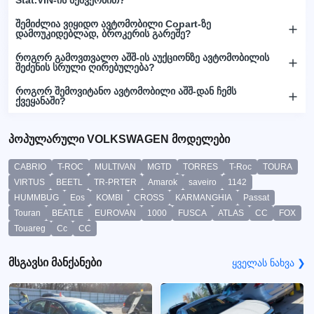
შემიძლია ვიყიდო ავტომობილი Copart-ზე
დამოუკიდებლად, ბროკერის გარეშე?
როგორ გამოვთვალო აშშ-ის აუქციონზე ავტომობილის
შეძენის სრული ღირებულება?
როგორ შემოვიტანო ავტომობილი აშშ-დან ჩემს
ქვეყანაში?
პოპულარული VOLKSWAGEN მოდელები
CABRIO
T-ROC
MULTIVAN
MGTD
TORRES
T-Roc
TOURA
VIRTUS
BEETL
TR-PRTER
Amarok
saveiro
1142
HUMMBUG
Eos
KOMBI
CROSS
KARMANGHIA
Passat
Touran
BEATLE
EUROVAN
1000
FUSCA
ATLAS
CC
FOX
Touareg
Cc
CC
მსგავსი მანქანები
ყველას ნახვა ❯