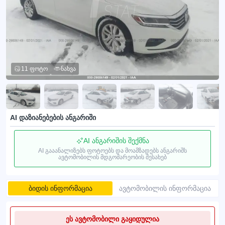
11 ფოტო
ნახვა
AI დაზიანებების ანგარიში
AI ანგარიშის შექმნა
AI გააანალიზებს ფოტოებს და მოამზადებს ანგარიშს
ავტომობილის მდგომარეობის შესახებ
ბიდის ინფორმაცია
ავტომობილის ინფორმაცია
ეს ავტომობილი გაყიდულია