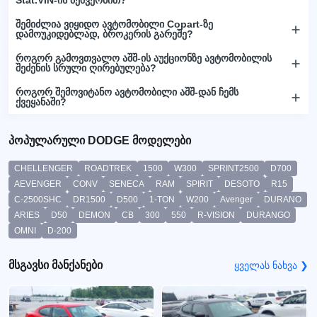
შემიძლია ვიყიდო ავტომობილი Copart-ზე
დამოუკიდებლად, ბროკერის გარეშე?
როგორ გამოვთვალო აშშ-ის აუქციონზე ავტომობილის
შეძენის სრული ღირებულება?
როგორ შემოვიტანო ავტომობილი აშშ-დან ჩემს
ქვეყანაში?
პოპულარული DODGE მოდელები
CHELLENGER
ROADTREK
1500
W300
SPRINT2500
D700
AEVENGER
CONV
SENECA
RAM
SPIRIT
DESOTO
R15
C-2500SHC
DR1500
D500
1-TON
W200
Avenger
DURANO
ARIES
D50
DEMON
CB
300
550
R-VISION
DURANGO
OMNI
D-200
მსგავსი მანქანები
ყველას ნახვა ❯