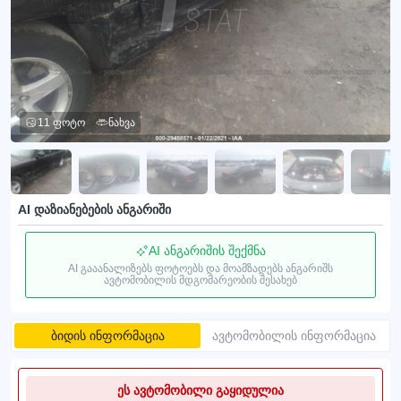
11 ფოტო
ნახვა
AI დაზიანებების ანგარიში
AI ანგარიშის შექმნა
AI გააანალიზებს ფოტოებს და მოამზადებს ანგარიშს
ავტომობილის მდგომარეობის შესახებ
ბიდის ინფორმაცია
ავტომობილის ინფორმაცია
ეს ავტომობილი გაყიდულია