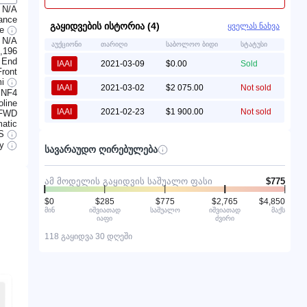
N/A
rance
გაყიდვების ისტორია (4)
ყველას ნახვა
le
N/A
აუქციონი
თარიღი
საბოლოო ბიდი
სტატუსი
,196
 End
IAAI
2021-03-09
$0.00
Sold
Front
mi
IAAI
2021-03-02
$2 075.00
Not sold
 NF4
line
IAAI
2021-02-23
$1 900.00
Not sold
FWD
atic
S
ry
სავარაუდო ღირებულება
ამ მოდელის გაყიდვის საშუალო ფასი
$775
$0
$285
$775
$2,765
$4,850
მინ
იშვიათად
საშუალო
იშვიათად
მაქს
იაფი
ძვირი
118 გაყიდვა 30 დღეში