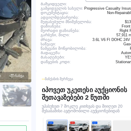
Გამყიდველი:
გამყიდველის სახელი:
Progressive Casualty Insu
Non-Repairab
დოკუმენტაცია:
ადგილმდებარეობა:
შეფასებული მნიშვნელობა:
$13
დაზიანება:
Front
მეორადი დაზიანება:
Right 
57,911 
გარბენი, მილი:
ძრავა:
3.6L V6 FI DOHC 24V
საწვავი:
Gaso
წამყვანი მოწყობილობა:
Გადაცემა:
Autom
YE
Გასაღებები:
Stationa
დაწყების კოდი:
ო
ნახვა
ᲛᲐᲜᲥᲐᲜᲘᲡ ᲨᲔᲠᲩᲔᲕᲐ
იპოვეთ უკეთესი აუქციონის
შეთავაზებები 2 წუთში
უპასუხეთ 7 მოკლე კითხვას და მიიღეთ 20
შესაბამისი ავტომობილი აუქციონებიდან