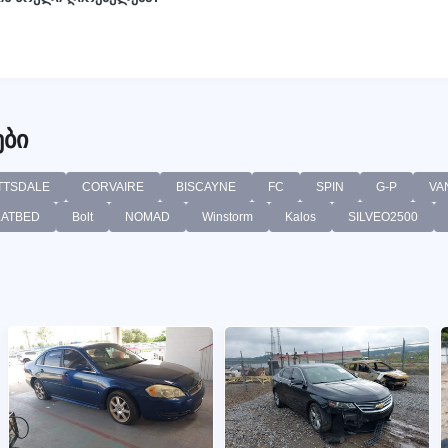
ბი
TTSDALE
CORVAIRE
BISCAYNE
FC
SPIN
G-P
VA
LATBED
Bolt
NOMAD
Winstorm
Kalos
SILVEO2500