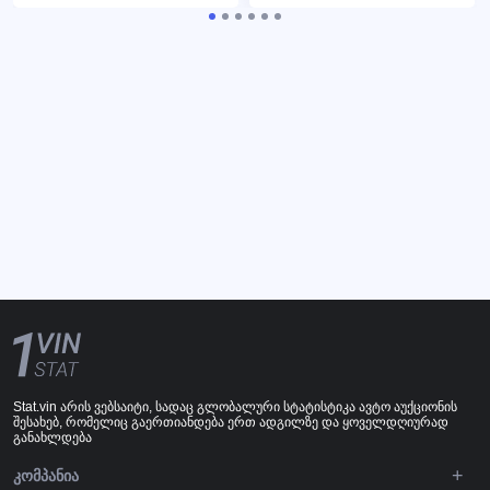
Stat.vin არის ვებსაიტი, სადაც გლობალური სტატისტიკა ავტო აუქციონის
შესახებ, რომელიც გაერთიანდება ერთ ადგილზე და ყოველდღიურად
განახლდება
ᲙᲝᲛᲞᲐᲜᲘᲐ