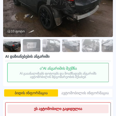
10 ფოტო
AI დაზიანებების ანგარიში
AI ანგარიშის შექმნა
AI გააანალიზებს ფოტოებს და მოამზადებს ანგარიშს
ავტომობილის მდგომარეობის შესახებ
ბიდის ინფორმაცია
ავტომობილის ინფორმაცია
ეს ავტომობილი გაყიდულია