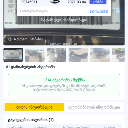
29745971
2021-03-04
გახსნა
1 ჩანაწერი მოიძებნა
ყველას ნახვა
დამალეთ ეს ინფორმაცია
16 ფოტო
ნახვა
AI დაზიანებების ანგარიში
AI ანგარიშის შექმნა
AI გააანალიზებს ფოტოებს და მოამზადებს ანგარიშს
ავტომობილის მდგომარეობის შესახებ
ბიდის ინფორმაცია
ავტომობილის ინფორმაცია
გაყიდვების ისტორია (1)
აუქციონი
თარიღი
საბოლოო ბიდი
სტატუსი