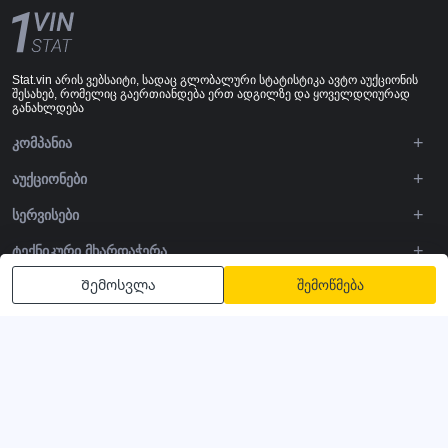
Stat.vin არის ვებსაიტი, სადაც გლობალური სტატისტიკა ავტო აუქციონის
შესახებ, რომელიც გაერთიანდება ერთ ადგილზე და ყოველდღიურად
განახლდება
ᲙᲝᲛᲞᲐᲜᲘᲐ
ᲐᲣᲥᲪᲘᲝᲜᲔᲑᲘ
ᲡᲔᲠᲕᲘᲡᲔᲑᲘ
ᲢᲔᲥᲜᲘᲙᲣᲠᲘ ᲛᲮᲐᲠᲓᲐᲭᲔᲠᲐ
Შემოსვლა
შემოწმება
DOWNLOADS
ᲒᲐᲒᲕᲧᲔᲕᲘᲗ
წესები და პირობები
Კონფიდენციალურობის პოლიტიკა
მომსახურების პირობები
© 2020-2026 - 1VIN STAT. ავტომატური აუქციონის სტატისტიკა
v2.12.14