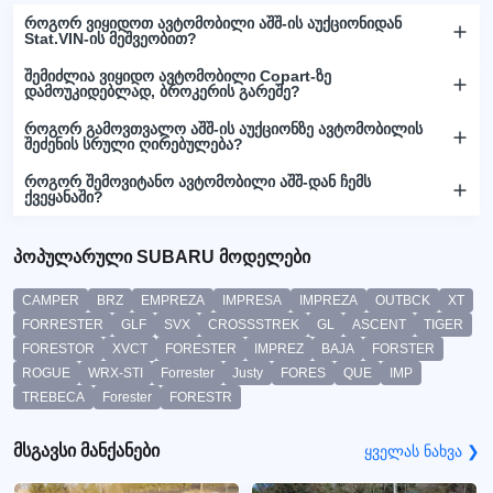
როგორ ვიყიდოთ ავტომობილი აშშ-ის აუქციონიდან
Stat.VIN-ის მეშვეობით?
შემიძლია ვიყიდო ავტომობილი Copart-ზე
დამოუკიდებლად, ბროკერის გარეშე?
როგორ გამოვთვალო აშშ-ის აუქციონზე ავტომობილის
შეძენის სრული ღირებულება?
როგორ შემოვიტანო ავტომობილი აშშ-დან ჩემს
ქვეყანაში?
პოპულარული SUBARU მოდელები
CAMPER
BRZ
EMPREZA
IMPRESA
IMPREZA
OUTBCK
XT
FORRESTER
GLF
SVX
CROSSSTREK
GL
ASCENT
TIGER
FORESTOR
XVCT
FORESTER
IMPREZ
BAJA
FORSTER
ROGUE
WRX-STI
Forrester
Justy
FORES
QUE
IMP
TREBECA
Forester
FORESTR
მსგავსი მანქანები
ყველას ნახვა ❯