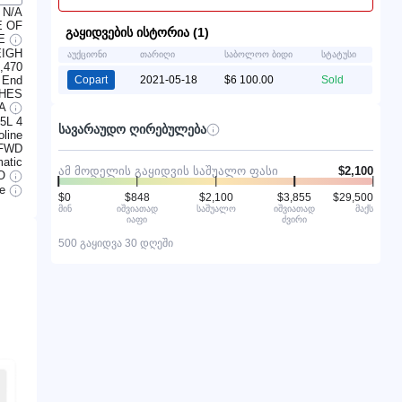
N/A
E OF
გაყიდვების ისტორია (1)
LE
EIGH
აუქციონი
თარიღი
საბოლოო ბიდი
სტატუსი
,470
 End
Copart
2021-05-18
$6 100.00
Sold
CHES
/A
.5L 4
სავარაუდო ღირებულება
line
FWD
atic
ამ მოდელის გაყიდვის საშუალო ფასი
$2,100
O
le
$0
$848
$2,100
$3,855
$29,500
მინ
იშვიათად
საშუალო
იშვიათად
მაქს
იაფი
ძვირი
500 გაყიდვა 30 დღეში