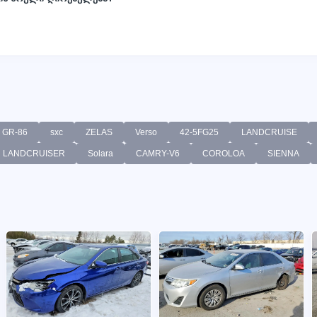
GR-86
sxc
ZELAS
Verso
42-5FG25
LANDCRUISE
LANDCRUISER
Solara
CAMRY-V6
COROLOA
SIENNA