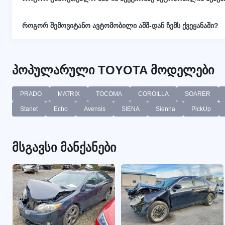
როგორ შემოვიტანო ავტომობილი აშშ-დან ჩემს ქვეყანაში?
პოპულარული TOYOTA მოდელები
PRADO
MATRIX
TOCOMA
COROILLA
SOARER
Starlet
Echo
Avensis
SIENA
Sienna
PickUp
მსგავსი მანქანები