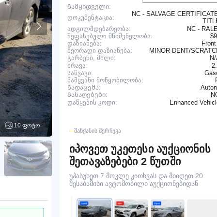
Გამყიდველი:
NC - SALVAGE CERTIFICAT
დოკუმენტაცია:
TIT
ადგილმდებარეობა:
NC - RAL
შეფასებული მნიშვნელობა:
$9
დაზიანება:
Front
მეორადი დაზიანება:
MINOR DENT/SCRAT
N
გარბენი, მილი:
ძრავა:
2
საწვავი:
Gaso
წამყვანი მოწყობილობა:
Გადაცემა:
Autom
N
Გასაღებები:
Enhanced Vehic
დაწყების კოდი:
10 ფოტო
ᲛᲐᲜᲥᲐᲜᲘᲡ ᲨᲔᲠᲩᲔᲕᲐ
იპოვეთ უკეთესი აუქციონის
შეთავაზებები 2 წუთში
უპასუხეთ 7 მოკლე კითხვას და მიიღეთ 20
შესაბამისი ავტომობილი აუქციონებიდან