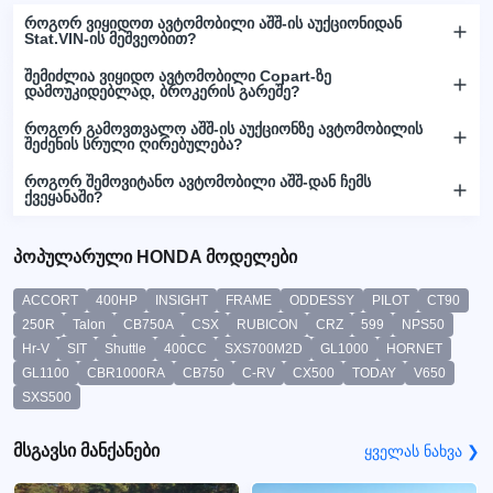
როგორ ვიყიდოთ ავტომობილი აშშ-ის აუქციონიდან
Stat.VIN-ის მეშვეობით?
შემიძლია ვიყიდო ავტომობილი Copart-ზე
დამოუკიდებლად, ბროკერის გარეშე?
როგორ გამოვთვალო აშშ-ის აუქციონზე ავტომობილის
შეძენის სრული ღირებულება?
როგორ შემოვიტანო ავტომობილი აშშ-დან ჩემს
ქვეყანაში?
პოპულარული HONDA მოდელები
ACCORT
400HP
INSIGHT
FRAME
ODDESSY
PILOT
CT90
250R
Talon
CB750A
CSX
RUBICON
CRZ
599
NPS50
Hr-V
SIT
Shuttle
400CC
SXS700M2D
GL1000
HORNET
GL1100
CBR1000RA
CB750
C-RV
CX500
TODAY
V650
SXS500
მსგავსი მანქანები
ყველას ნახვა ❯