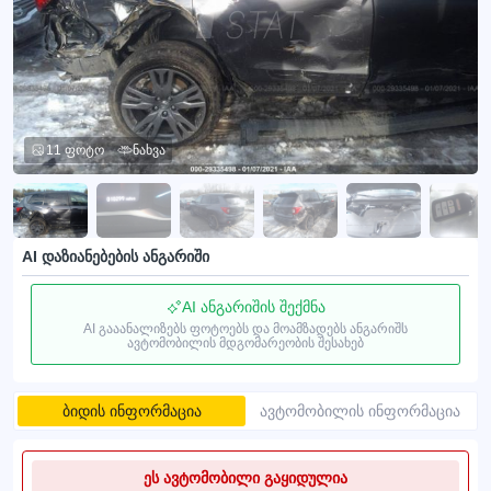
11 ფოტო
ნახვა
AI დაზიანებების ანგარიში
AI ანგარიშის შექმნა
AI გააანალიზებს ფოტოებს და მოამზადებს ანგარიშს
ავტომობილის მდგომარეობის შესახებ
ბიდის ინფორმაცია
ავტომობილის ინფორმაცია
ეს ავტომობილი გაყიდულია