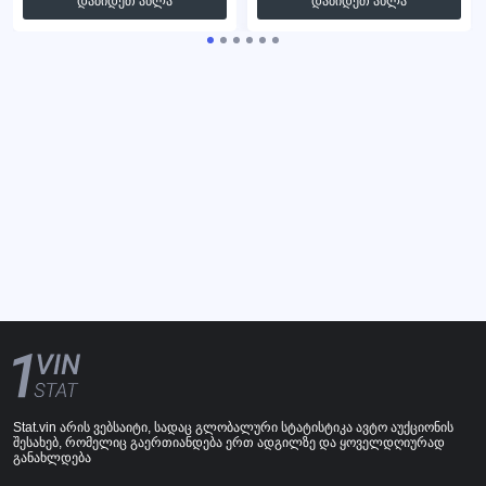
დაბიდეთ ახლა
დაბიდეთ ახლა
Stat.vin არის ვებსაიტი, სადაც გლობალური სტატისტიკა ავტო აუქციონის
შესახებ, რომელიც გაერთიანდება ერთ ადგილზე და ყოველდღიურად
განახლდება