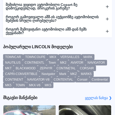
შემიძლია ვიყიდო ავტომობილი Copart-ზე
დამოუკიდებლად, ბროკერის გარეშე?
როგორ გამოვთვალო აშშ-ის აუქციონზე ავტომობილის
შეძენის სრული ღირებულება?
როგორ შემოვიტანო ავტომობილი აშშ-დან ჩემს
ქვეყანაში?
პოპულარული LINCOLN მოდელები
TOWNCAR
TOWNCOUPE
MKX
VERSAILLES
MARK
NAUTILUS
CONTINENTL
Town
MK2
AVIATOR
NAVIGATOR
MKT
BLACKWOOD
ZEPHYR
CONTINETAL
CORSAIR
CAPRI-CONVERTIBLE
Navigator
Mark
MKZ
MARK5
CONTINENT
NAVIGATOR-V8
CONTENTIAL
Corsair
Continental
MK5
TOWN
MKX-V6
MKS
მსგავსი მანქანები
ყველას ნახვა ❯