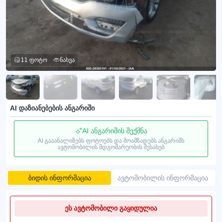
11 ფოტო
ნახვა
AI დაზიანებების ანგარიში
AI ანგარიშის შექმნა
AI გააანალიზებს ფოტოებს და მოამზადებს ანგარიშს
ავტომობილის მდგომარეობის შესახებ
ბიდის ინფორმაცია
ავტომობილის ინფორმაცია
ეს ავტომობილი გაყიდულია