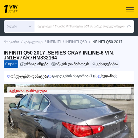
ბიდები
შეიყვანეთ 17-ნიშნა VIN ნომერი, LOT ან მარკა მოდელი წელი
/
/
/
/
მთავარი
კატალოგი
INFINITI
INFINITI Q50
INFINITI Q50 2017
INFINITI Q50 2017 :SERIES GRAY INLINE-6 VIN:
JN1EV7AR7HM832164
Copart
ძრავა იწყება
იწყებს და მართავს
გასაღებებია
გაყიდვების ისტორია (1)
სედანი
რჩეულებში დამატება
აუქციონი დასრულდა