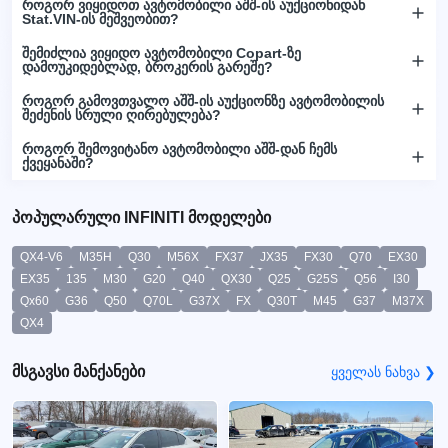
როგორ ვიყიდოთ ავტომობილი აშშ-ის აუქციონიდან
Stat.VIN-ის მეშვეობით?
შემიძლია ვიყიდო ავტომობილი Copart-ზე
დამოუკიდებლად, ბროკერის გარეშე?
როგორ გამოვთვალო აშშ-ის აუქციონზე ავტომობილის
შეძენის სრული ღირებულება?
როგორ შემოვიტანო ავტომობილი აშშ-დან ჩემს
ქვეყანაში?
პოპულარული INFINITI მოდელები
QX4-V6
M35H
Q30
M56X
FX37
JX35
FX30
Q70
EX30
EX35
135
M30
G20
Q40
QX30
Q25
G25S
Q56
I30
Qx60
G36
Q50
Q70L
G37X
FX
Q30T
M45
G37
M37X
QX4
მსგავსი მანქანები
ყველას ნახვა ❯