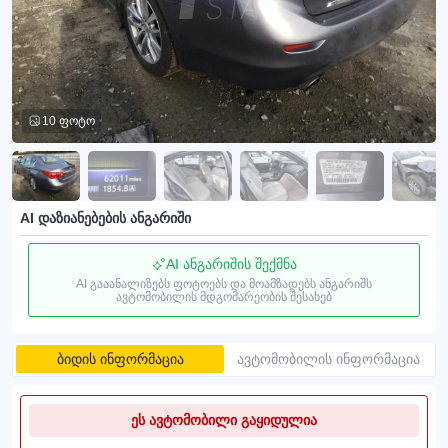
10 ფოტო
AI დაზიანებების ანგარიში
AI ანგარიშის შექმნა
AI გააანალიზებს ფოტოებს და მოამზადებს ანგარიშს
ავტომობილის მდგომარეობის შესახებ
ბიდის ინფორმაცია
ავტომობილის ინფორმაცია
ეს ავტომობილი გაყიდულია