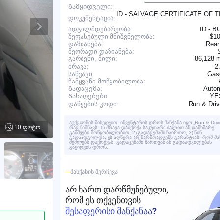
Გამყიდველი:
ID - SALVAGE CERTIFICATE OF T
დოკუმენტაცია:
ადგილმდებარეობა:
ID - B
შეფასებული მნიშვნელობა:
$10
დაზიანება:
Rear
მეორადი დაზიანება:
86,128 
გარბენი, მილი:
ძრავა:
2
საწვავი:
Gaso
წამყვანი მოწყობილობა:
Გადაცემა:
Autom
YE
Გასაღებები:
Run & Dri
დაწყების კოდი:
აუქციონის მიხედვით, ინვენტარის დროს მანქანა იყო „Run & Drive
10 ფოტო
რაც ნიშნავს: 1) ძრავა დაიქოქა საკუთარი ძალით ან დამხმარე
გამშვები მოწყობილობით; 2) გადაცემაში ჩაირთო; 3) წინ
გადაადგილდა. ეს აღწერა არ წარმოადგენს გარანტიას, რომ მა
შეძლებს დაქოქვას, გადაცემაში ჩართვას ან გადაადგილებას
გაყიდვის დროს.
ᲛᲐᲜᲥᲐᲜᲘᲡ ᲨᲔᲠᲩᲔᲕᲐ
ᲐᲠ ᲮᲐᲠᲗ ᲓᲐᲠᲬᲛᲣᲜᲔᲑᲣᲚᲘ,
ᲠᲝᲛ ᲔᲡ ᲗᲥᲕᲔᲜᲗᲕᲘᲡ
ᲨᲔᲡᲐᲤᲔᲠᲘᲡᲘ ᲛᲐᲜᲥᲐᲜᲐᲐ?