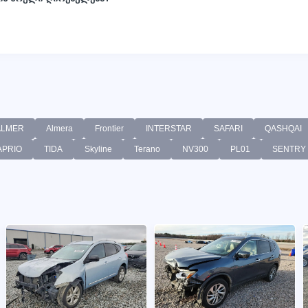
ALMER
Almera
Frontier
INTERSTAR
SAFARI
QASHQAI
APRIO
TIDA
Skyline
Terano
NV300
PL01
SENTRY