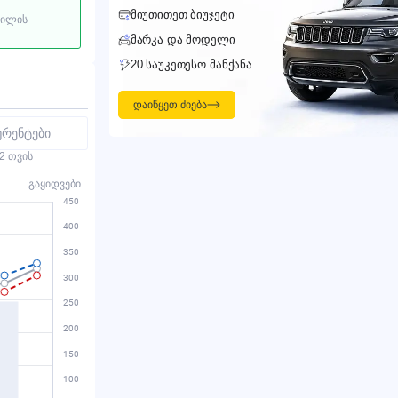
ᲛᲘᲣᲗᲘᲗᲔᲗ ᲑᲘᲣᲯᲔᲢᲘ
ბილის
ᲛᲐᲠᲙᲐ ᲓᲐ ᲛᲝᲓᲔᲚᲘ
20 ᲡᲐᲣᲙᲔᲗᲔᲡᲝ ᲛᲐᲜᲥᲐᲜᲐ
დაიწყეთ ძიება
ურენტები
2 თვის
გაყიდვები