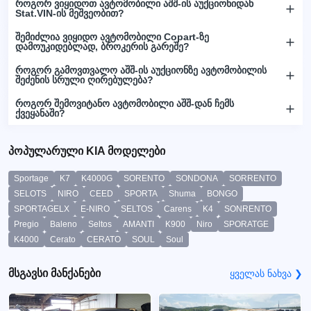
როგორ ვიყიდოთ ავტომობილი აშშ-ის აუქციონიდან
Stat.VIN-ის მეშვეობით?
შემიძლია ვიყიდო ავტომობილი Copart-ზე
დამოუკიდებლად, ბროკერის გარეშე?
როგორ გამოვთვალო აშშ-ის აუქციონზე ავტომობილის
შეძენის სრული ღირებულება?
როგორ შემოვიტანო ავტომობილი აშშ-დან ჩემს
ქვეყანაში?
პოპულარული KIA მოდელები
Sportage
K7
K4000G
SORENTO
SONDONA
SORRENTO
SELOTS
NIRO
CEED
SPORTA
Shuma
BONGO
SPORTAGELX
E-NIRO
SELTOS
Carens
K4
SONRENTO
Pregio
Baleno
Seltos
AMANTI
K900
Niro
SPORATGE
K4000
Cerato
CERATO
SOUL
Soul
მსგავსი მანქანები
ყველას ნახვა ❯