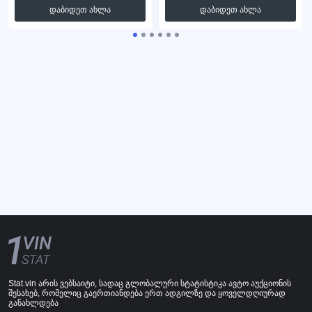
დაბიდეთ ახლა
დაბიდეთ ახლა
Stat.vin არის ვებსაიტი, სადაც გლობალური სტატისტიკა ავტო აუქციონის
შესახებ, რომელიც გაერთიანდება ერთ ადგილზე და ყოველდღიურად
განახლდება