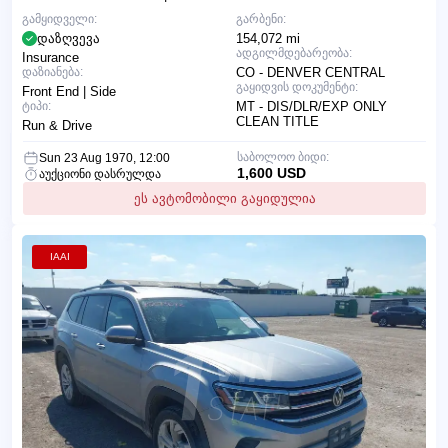
გამყიდველი:
გარბენი:
დაზღვევა
154,072 mi
ადგილმდებარეობა:
Insurance
დაზიანება:
CO - DENVER CENTRAL
გაყიდვის დოკუმენტი:
Front End | Side
ტიპი:
MT - DIS/DLR/EXP ONLY
CLEAN TITLE
Run & Drive
საბოლოო ბიდი:
Sun 23 Aug 1970, 12:00
1,600 USD
აუქციონი დასრულდა
ეს ავტომობილი გაყიდულია
IAAI