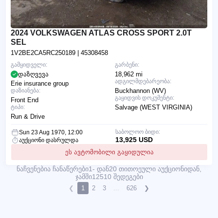
2024 VOLKSWAGEN ATLAS CROSS SPORT 2.0T
SEL
1V2BE2CA5RC250189
| 45308458
გამყიდველი:
გარბენი:
დაზღვევა
18,962 mi
ადგილმდებარეობა:
Erie insurance group
დაზიანება:
Buckhannon (WV)
გაყიდვის დოკუმენტი:
Front End
ტიპი:
Salvage (WEST VIRGINIA)
Run & Drive
საბოლოო ბიდი:
Sun 23 Aug 1970, 12:00
13,925 USD
აუქციონი დასრულდა
ეს ავტომობილი გაყიდულია
ნაჩვენებია ჩანაწერები1- დან20 თითოეული აუქციონიდან,
ჯამში12510 შედეგები
❮
1
2
3
...
626
❯