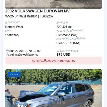
2002 VOLKSWAGEN EUROVAN MV
WV2MB47022H091884
| 45689207
დაზიანება:
გარბენი:
Normal Wear
222,421 mi
ტიპი:
ადგილმდებარეობა:
Stationary
Richmond (VA)
გაყიდვის დოკუმენტი:
Clear (VIRGINIA)
საბოლოო ბიდი:
Sun 23 Aug 1970, 12:00
975 USD
აუქციონი დასრულდა
ეს ავტომობილი გაყიდულია
Copart