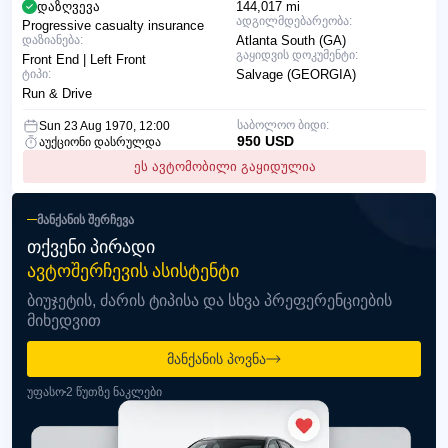
დაზღვევა
144,017 mi
ადგილმდებარეობა:
Progressive casualty insurance
დაზიანება:
Atlanta South (GA)
გაყიდვის დოკუმენტი:
Front End | Left Front
ტიპი:
Salvage (GEORGIA)
Run & Drive
საბოლოო ბიდი:
Sun 23 Aug 1970, 12:00
950 USD
აუქციონი დასრულდა
ეს ავტომობილი გაყიდულია
ᲛᲐᲜᲥᲐᲜᲘᲡ ᲨᲔᲠᲩᲔᲕᲐ
ᲗᲥᲕᲔᲜᲘ ᲞᲘᲠᲐᲓᲘ
ᲐᲕᲢᲝᲨᲔᲠᲩᲔᲕᲘᲡ ᲐᲡᲘᲡᲢᲔᲜᲢᲘ
ბიუჯეტის, ძარის ტიპისა და სხვა პრეფერენციების
მიხედვით
მანქანის პოვნა
უფასო
2 წუთზე ნაკლები