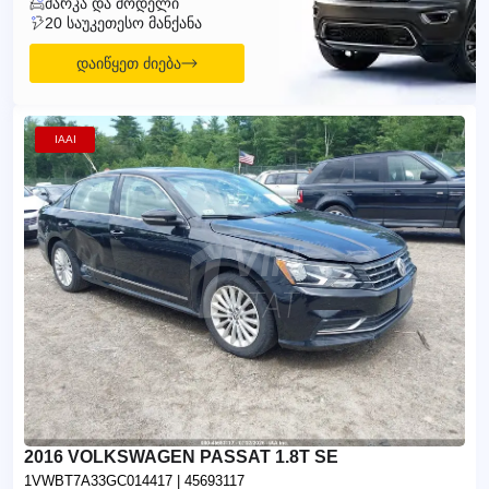
ᲛᲐᲠᲙᲐ ᲓᲐ ᲛᲝᲓᲔᲚᲘ
20 ᲡᲐᲣᲙᲔᲗᲔᲡᲝ ᲛᲐᲜᲥᲐᲜᲐ
დაიწყეთ ძიება
IAAI
2016 VOLKSWAGEN PASSAT 1.8T SE
1VWBT7A33GC014417
| 45693117