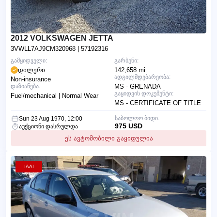
2012 VOLKSWAGEN JETTA
3VWLL7AJ9CM320968
| 57192316
გამყიდველი:
გარბენი:
დილერი
142,658 mi
ადგილმდებარეობა:
Non-insurance
დაზიანება:
MS - GRENADA
გაყიდვის დოკუმენტი:
Fuel/mechanical | Normal Wear
MS - CERTIFICATE OF TITLE
საბოლოო ბიდი:
Sun 23 Aug 1970, 12:00
975 USD
აუქციონი დასრულდა
ეს ავტომობილი გაყიდულია
IAAI