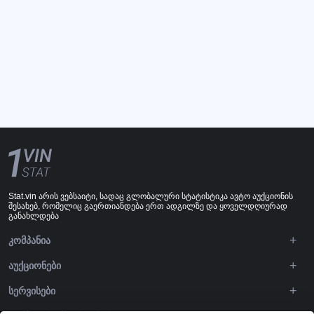
Stat.vin არის ვებსაიტი, სადაც გლობალური სტატისტიკა ავტო აუქციონის
შესახებ, რომელიც გაერთიანდება ერთ ადგილზე და ყოველდღიურად
განახლდება
ᲙᲝᲛᲞᲐᲜᲘᲐ
ᲐᲣᲥᲪᲘᲝᲜᲔᲑᲘ
ᲡᲔᲠᲕᲘᲡᲔᲑᲘ