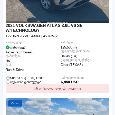
2021 VOLKSWAGEN ATLAS 3.6L V6 SE
W/TECHNOLOGY
1V2HR2CA7MC543941
| 45073572
გამყიდველი:
გარბენი:
დაზღვევა
125,538 mi
ადგილმდებარეობა:
Texas farm bureau
დაზიანება:
Dallas (TX)
გაყიდვის დოკუმენტი:
Hail
ტიპი:
Clear (TEXAS)
Run & Drive
საბოლოო ბიდი:
Sun 23 Aug 1970, 12:00
6,850 USD
აუქციონი დასრულდა
ეს ავტომობილი გაყიდულია
Copart