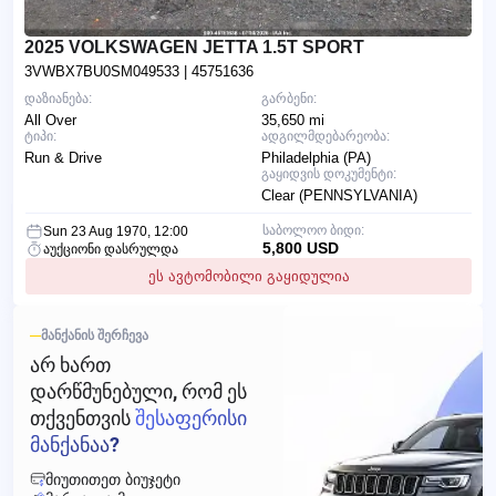
2025 VOLKSWAGEN JETTA 1.5T SPORT
3VWBX7BU0SM049533
| 45751636
დაზიანება:
გარბენი:
All Over
35,650 mi
ტიპი:
ადგილმდებარეობა:
Run & Drive
Philadelphia (PA)
გაყიდვის დოკუმენტი:
Clear (PENNSYLVANIA)
საბოლოო ბიდი:
Sun 23 Aug 1970, 12:00
5,800 USD
აუქციონი დასრულდა
ეს ავტომობილი გაყიდულია
ᲛᲐᲜᲥᲐᲜᲘᲡ ᲨᲔᲠᲩᲔᲕᲐ
ᲐᲠ ᲮᲐᲠᲗ
ᲓᲐᲠᲬᲛᲣᲜᲔᲑᲣᲚᲘ, ᲠᲝᲛ ᲔᲡ
ᲗᲥᲕᲔᲜᲗᲕᲘᲡ
ᲨᲔᲡᲐᲤᲔᲠᲘᲡᲘ
ᲛᲐᲜᲥᲐᲜᲐᲐ?
ᲛᲘᲣᲗᲘᲗᲔᲗ ᲑᲘᲣᲯᲔᲢᲘ