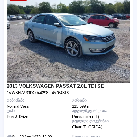
2013 VOLKSWAGEN PASSAT 2.0L TDI SE
1VWBN7A39DC044298
| 45764318
დაზიანება:
გარბენი:
Normal Wear
113,699 mi
ტიპი:
ადგილმდებარეობა:
Run & Drive
Pensacola (FL)
გაყიდვის დოკუმენტი:
Clear (FLORIDA)
საბოლოო ბიდი:
Sun 23 Aug 1970, 12:00