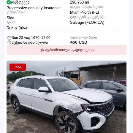
დაზღვევა
298,763 mi
ადგილმდებარეობა:
Progressive casualty insurance
დაზიანება:
Miami-North (FL)
გაყიდვის დოკუმენტი:
Side
ტიპი:
Salvage (FLORIDA)
Run & Drive
საბოლოო ბიდი:
Sun 23 Aug 1970, 12:00
450 USD
აუქციონი დასრულდა
ეს ავტომობილი გაყიდულია
IAAI